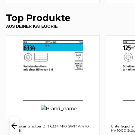
Top Produkte
AUS DEINER KATEGORIE
Sechskantmutter DIN 6334 M10 SW17 A 4 10
Unterlegschei
Stück
HV 1000 Stü