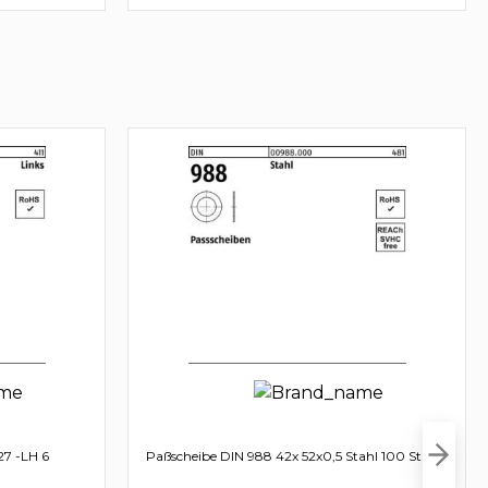
27 -LH 6
Paßscheibe DIN 988 42x 52x0,5 Stahl 100 Stück