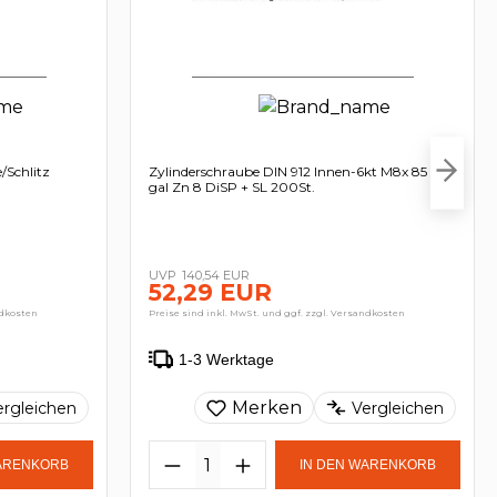
/Schlitz
Zylinderschraube DIN 912 Innen-6kt M8x 85 8.8
gal Zn 8 DiSP + SL 200St.
140,54 EUR
52,29 EUR
ndkosten
Preise sind inkl. MwSt. und ggf. zzgl. Versandkosten
1-3 Werktage
Merken
ergleichen
Vergleichen
WARENKORB
IN DEN WARENKORB