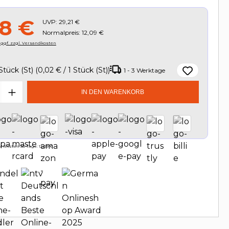
88 €
UVP:
29,21 €
Normalpreis: 12,09 €
, ggf. zzgl. Versandkosten
Stück (St)
(0,02 € / 1 Stück (St))
1 - 3 Werktage
t Anzahl: Gib den gewünschten Wert e
IN DEN WARENKORB
 letzten 30 Tage: 12,09 €