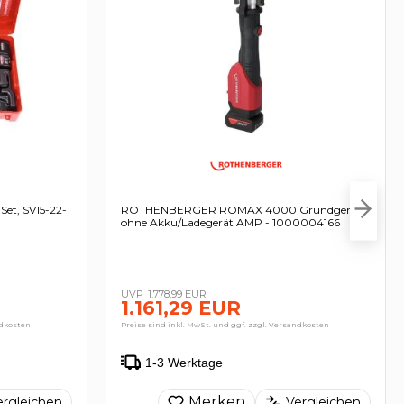
t, SV15-22-
ROTHENBERGER ROMAX 4000 Grundgerät
ohne Akku/Ladegerät AMP - 1000004166
1.778,99 EUR
1.161,29 EUR
ndkosten
Preise sind inkl. MwSt. und ggf. zzgl. Versandkosten
1-3 Werktage
Merken
ergleichen
Vergleichen