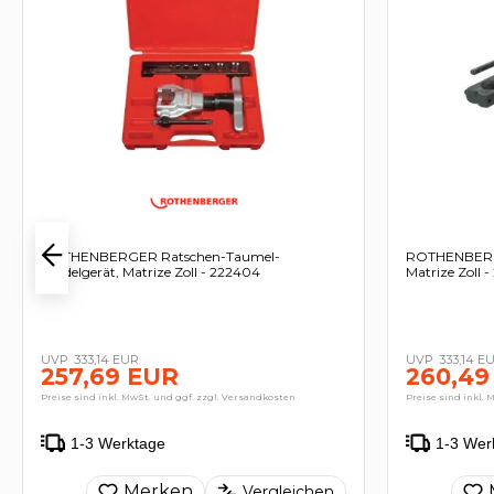
ROTHENBERGER Ratschen-Taumel-
ROTHENBERGE
Bördelgerät, Matrize Zoll - 222404
Matrize Zoll 
333,14 EUR
333,14 E
257,69 EUR
260,49
Preise sind inkl. MwSt. und ggf. zzgl. Versandkosten
Preise sind inkl. 
1-3 Werktage
1-3 Wer
Merken
Vergleichen