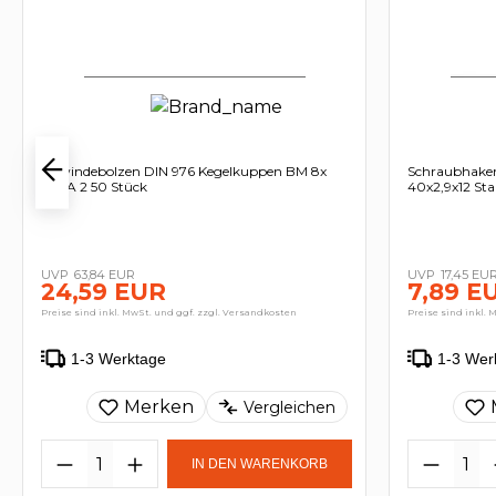
Gewindebolzen DIN 976 Kegelkuppen BM 8x
Schraubhaken
160 A 2 50 Stück
40x2,9x12 Sta
63,84 EUR
17,45 EU
24,59 EUR
7,89 E
Preise sind inkl. MwSt. und ggf. zzgl. Versandkosten
Preise sind inkl. 
1-3 Werktage
1-3 Wer
Merken
Vergleichen
IN DEN WARENKORB