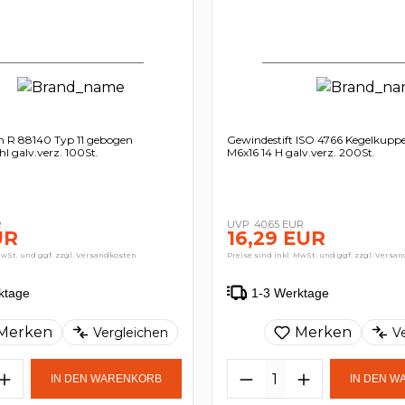
 R 88140 Typ 11 gebogen
Gewindestift ISO 4766 Kegelkuppe
hl galv.verz. 100St.
M6x16 14 H galv.verz. 200St.
R
40,65 EUR
UR
16,29 EUR
MwSt. und ggf. zzgl. Versandkosten
Preise sind inkl. MwSt. und ggf. zzgl. Versa
ktage
1-3 Werktage
Merken
Merken
Vergleichen
V
IN DEN WARENKORB
IN DEN 