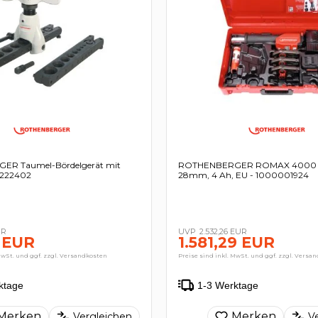
R Taumel-Bördelgerät mit
ROTHENBERGER ROMAX 4000 Se
- 222402
28mm, 4 Ah, EU - 1000001924
UR
2.532,26 EUR
 EUR
1.581,29 EUR
MwSt. und ggf. zzgl. Versandkosten
Preise sind inkl. MwSt. und ggf. zzgl. Versa
ktage
1-3 Werktage
Merken
Merken
Vergleichen
V