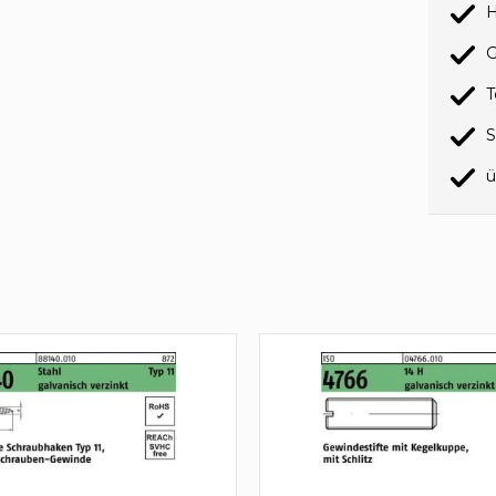
H
G
T
S
ü