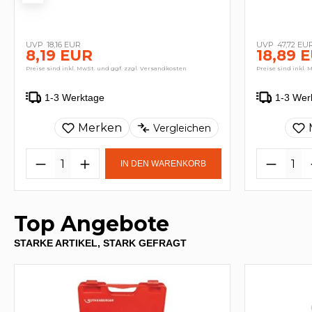
18,16 EUR
47,72 EU
8,19 EUR
18,89 
Preise sind inkl. MwSt. und ggf. zzgl. Versandkosten
Preise sind inkl. 
1-3 Werktage
1-3 Wer
Merken
Vergleichen
IN DEN WARENKORB
Top Angebote
STARKE ARTIKEL, STARK GEFRAGT