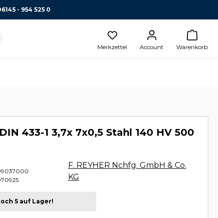
06145 - 954 525 0
Merkzettel
Account
Warenkorb
DIN 433-1 3,7x 7x0,5 Stahl 140 HV 500
F. REYHER Nchfg. GmbH & Co.
09037000
KG
070925
och 5 auf Lager!