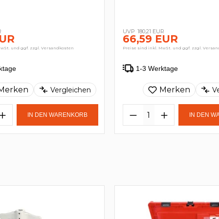
R
180,21 EUR
EUR
66,59 EUR
MwSt. und ggf. zzgl. Versandkosten
Preise sind inkl. MwSt. und ggf. zzgl. Versa
ktage
1-3 Werktage
Merken
Merken
Vergleichen
V
IN DEN WARENKORB
IN DEN 