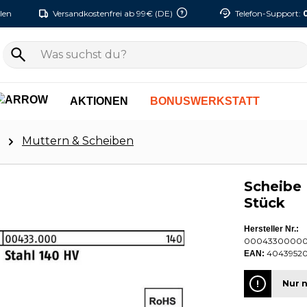
len
Versandkostenfrei ab 99€ (DE)
Telefon-Support:
AKTIONEN
BONUSWERKSTATT
Muttern & Scheiben
Scheibe 
Stück
Hersteller Nr.:
0004330000
4043952
EAN:
Nur n