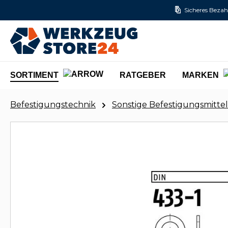
Sicheres Bezah
m Hauptinhalt springen
Zur Suche springen
Zur Hauptnavigation springen
SORTIMENT
RATGEBER
MARKEN
Befestigungstechnik
Sonstige Befestigungsmittel