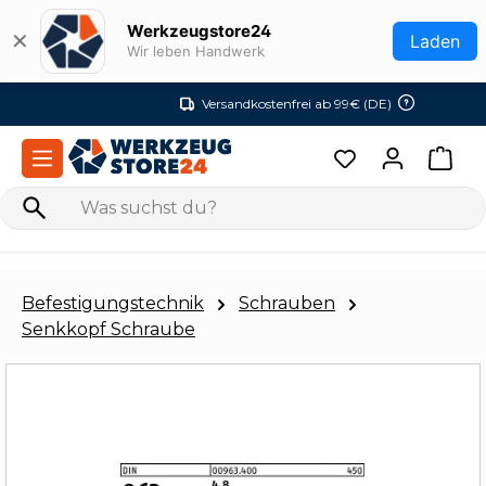
Zum Hauptinhalt springen
Werkzeugstore24
✕
Laden
Wir leben Handwerk
Versandkostenfrei ab 99€ (DE)
Befestigungstechnik
Schrauben
Senkkopf Schraube