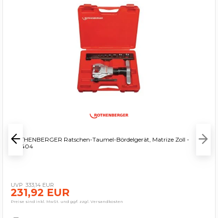
ROTHENBERGER Ratschen-Taumel-Bördelgerät, Matrize Zoll -
222404
333,14 EUR
231,92 EUR
Preise sind inkl. MwSt. und ggf. zzgl. Versandkosten