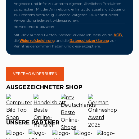
Angebote und Infos zu unseren eigenen, ähnlichen Produkten
zu schicken. Mit der Anmeldung erhältst du zusätzlich Zugang
zu unserem Werkzeug-Zubehör-Ratgeber. Du kannst dieser
Verwendung jederzeit widersprechen.
RECHTLICHER HINWEIS
Mit Klick auf den Button "Weiter" erkläre ich, dass ich die
,
AGB
die
und die
zur
Widerrufsbelehrung
Datenschutzerklärung
Kenntnis genommen haben und diese akzeptiere.
VERTRAG WIDERRUFEN
AUSGEZEICHNETER SHOP
UNSERE PARTNER