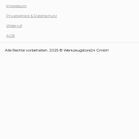
Impressum
Privatsphäre & Datenschutz
Werk
Widerruf
AGB
Alle Rechte vorbehalten. 2025 © Werkzeugstore24 GmbH