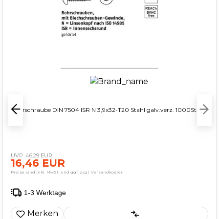
Bohrschraube DIN 7504 ISR N 3,9x32-T20 Stahl galv.verz. 1000St.
46,29 EUR
16,46 EUR
Preise sind inkl. MwSt. und ggf. zzgl. Versandkosten
1-3 Werktage
Merken