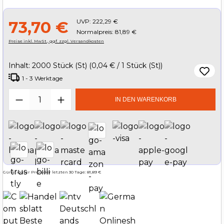
UVP:
222,29 €
73,70 €
Normalpreis: 81,89 €
Preise inkl. MwSt., ggf. zzgl. Versandkosten
Inhalt:
2000 Stück (St)
(0,04 € / 1 Stück (St))
1 - 3 Werktage
Produkt Anzahl: Gib den gewünschten W
IN DEN WARENKORB
Günstigster Preis der letzten 30 Tage: 81,89 €