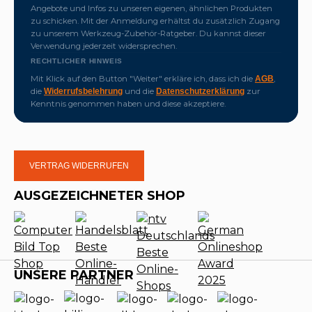
Angebote und Infos zu unseren eigenen, ähnlichen Produkten
zu schicken. Mit der Anmeldung erhältst du zusätzlich Zugang
zu unserem Werkzeug-Zubehör-Ratgeber. Du kannst dieser
Verwendung jederzeit widersprechen.
RECHTLICHER HINWEIS
Mit Klick auf den Button "Weiter" erkläre ich, dass ich die
,
AGB
die
und die
zur
Widerrufsbelehrung
Datenschutzerklärung
Kenntnis genommen haben und diese akzeptiere.
VERTRAG WIDERRUFEN
AUSGEZEICHNETER SHOP
UNSERE PARTNER