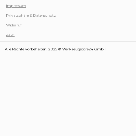
Impressum
Privatsphäre & Datenschutz
Werk
Widerruf
AGB
Alle Rechte vorbehalten. 2025 © Werkzeugstore24 GmbH