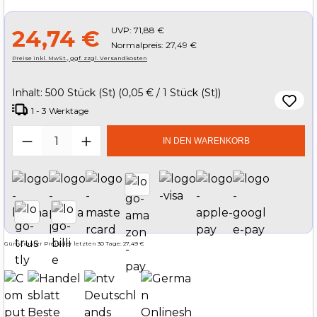
UVP:
71,88 €
24,74 €
Normalpreis: 27,49 €
Preise inkl. MwSt., ggf. zzgl. Versandkosten
Inhalt:
500 Stück (St)
(0,05 € / 1 Stück (St))
1 - 3 Werktage
Produkt Anzahl: Gib den gewünschten W
IN DEN WARENKORB
Günstigster Preis der letzten 30 Tage: 27,49 €