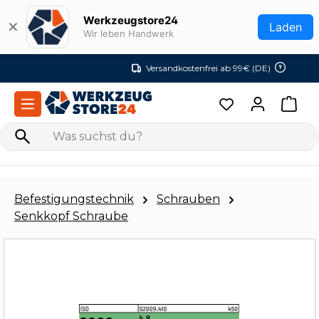
Zum Hauptinhalt springen
Werkzeugstore24
✕
Laden
Wir leben Handwerk
Versandkostenfrei ab 99€ (DE)
Befestigungstechnik
Schrauben
Senkkopf Schraube