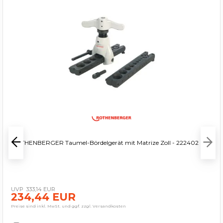
ROTHENBERGER Taumel-Bördelgerät mit Matrize Zoll - 222402
333,14 EUR
234,44 EUR
Preise sind inkl. MwSt. und ggf. zzgl. Versandkosten