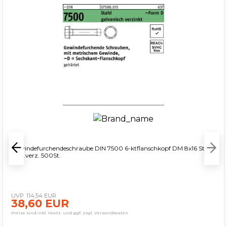
Gewindefurchendeschraube DIN 7500 6-ktflanschkopf DM 8x16 Sta
galv.verz. 500St.
114,54 EUR
38,60 EUR
Preise sind inkl. MwSt. und ggf. zzgl. Versandkosten