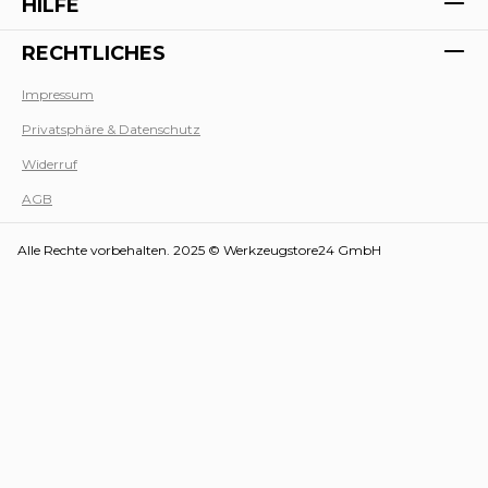
HILFE
RECHTLICHES
Impressum
Privatsphäre & Datenschutz
Werk
Widerruf
AGB
Alle Rechte vorbehalten. 2025 © Werkzeugstore24 GmbH