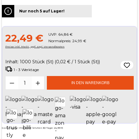
Nur noch 5 auf Lager!
UVP:
64,86 €
22,49 €
Normalpreis: 24,99 €
Preise inkl. MwSt., ggf. zzgl. Versandkosten
Inhalt:
1000 Stück (St)
(0,02 € / 1 Stück (St))
1 - 3 Werktage
Produkt Anzahl: Gib den gewünschten W
IN DEN WARENKORB
Günstigster Preis der letzten 30 Tage: 24,99 €