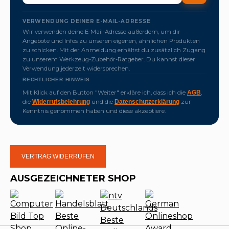
VERWENDUNG DEINER E-MAIL-ADRESSE
Wir verwenden deine E-Mail-Adresse außerdem, um dir
Angebote und Infos zu unseren eigenen, ähnlichen Produkten
zu schicken. Mit der Anmeldung erhältst du zusätzlich Zugang
zu unserem Werkzeug-Zubehör-Ratgeber. Du kannst dieser
Verwendung jederzeit widersprechen.
RECHTLICHER HINWEIS
Mit Klick auf den Button "Weiter" erkläre ich, dass ich die
,
AGB
die
und die
zur
Widerrufsbelehrung
Datenschutzerklärung
Kenntnis genommen haben und diese akzeptiere.
VERTRAG WIDERRUFEN
AUSGEZEICHNETER SHOP