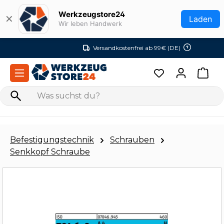
Zum Hauptinhalt springen
Werkzeugstore24
✕
Laden
Wir leben Handwerk
Versandkostenfrei ab 99€ (DE)
Befestigungstechnik
Schrauben
Senkkopf Schraube