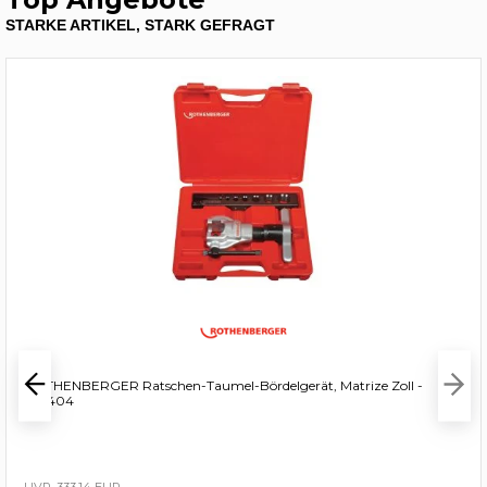
STARKE ARTIKEL, STARK GEFRAGT
ROTHENBERGER Ratschen-Taumel-Bördelgerät, Matrize Zoll -
222404
333,14 EUR