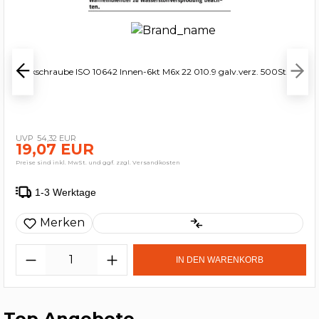
Senkschraube ISO 10642 Innen-6kt M6x 22 010.9 galv.verz. 500St.
54,32 EUR
19,07 EUR
Preise sind inkl. MwSt. und ggf. zzgl. Versandkosten
1-3 Werktage
Merken
IN DEN WARENKORB
Top Angebote