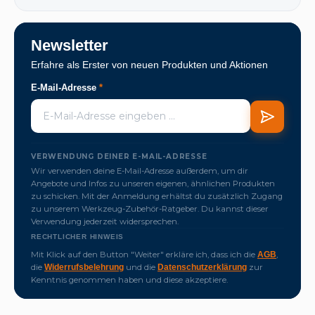
Newsletter
Erfahre als Erster von neuen Produkten und Aktionen
E-Mail-Adresse
*
VERWENDUNG DEINER E-MAIL-ADRESSE
Wir verwenden deine E-Mail-Adresse außerdem, um dir
Angebote und Infos zu unseren eigenen, ähnlichen Produkten
zu schicken. Mit der Anmeldung erhältst du zusätzlich Zugang
zu unserem Werkzeug-Zubehör-Ratgeber. Du kannst dieser
Verwendung jederzeit widersprechen.
RECHTLICHER HINWEIS
Mit Klick auf den Button "Weiter" erkläre ich, dass ich die
,
AGB
die
und die
zur
Widerrufsbelehrung
Datenschutzerklärung
Kenntnis genommen haben und diese akzeptiere.