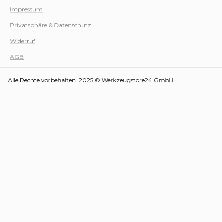
Impressum
Privatsphäre & Datenschutz
Werk
Widerruf
AGB
Alle Rechte vorbehalten. 2025 © Werkzeugstore24 GmbH