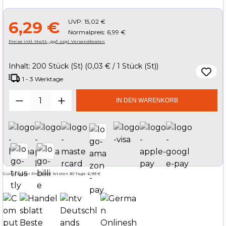
UVP:
15,02 €
6,29 €
Normalpreis: 6,99 €
Preise inkl. MwSt., ggf. zzgl. Versandkosten
Inhalt:
200 Stück (St)
(0,03 € / 1 Stück (St))
1 - 3 Werktage
Produkt Anzahl: Gib den gewünschten W
IN DEN WARENKORB
Günstigster Preis der letzten 30 Tage: 6,99 €