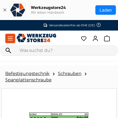
Zum Hauptinhalt springen
Werkzeugstore24
✕
Laden
Wir leben Handwerk
Versandkostenfrei ab 99€ (DE)
Befestigungstechnik
Schrauben
Spanplattenschraube