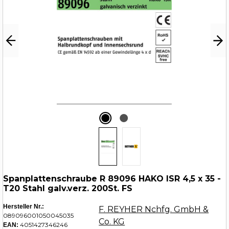
Spanplattenschraube R 89096 HAKO ISR 4,5 x 35 -
T20 Stahl galv.verz. 200St. FS
Hersteller Nr.:
F. REYHER Nchfg. GmbH &
089096001050045035
Co. KG
4051427346246
EAN: