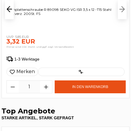
Spanplattenschraube R 89098 SEKO VG ISR 3,5 x 12 -T15 Stahl
galv.verz. 200St. FS
5,85 EUR
3,32 EUR
Preise sind inkl. MwSt. und ggf. zzgl. Versandkosten
1-3 Werktage
Merken
IN DEN WARENKORB
Top Angebote
STARKE ARTIKEL, STARK GEFRAGT