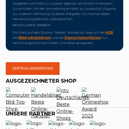
Angebote und Infos zu unseren eigenen, ähnlichen Produkten
zu schicken. Mit der Anmeldung erhältst du zusätzlich Zugang
zu unserem Werkzeug-Zubehör-Ratgeber. Du kannst dieser
Verwendung jederzeit widersprechen.
RECHTLICHER HINWEIS
Mit Klick auf den Button "Weiter" erkläre ich, dass ich die
,
AGB
die
und die
zur
Widerrufsbelehrung
Datenschutzerklärung
Kenntnis genommen haben und diese akzeptiere.
VERTRAG WIDERRUFEN
AUSGEZEICHNETER SHOP
UNSERE PARTNER