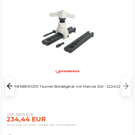
ROTHENBERGER Taumel-Bördelgerät mit Matrize Zoll - 222402
333,14 EUR
234,44 EUR
Preise sind inkl. MwSt. und ggf. zzgl. Versandkosten