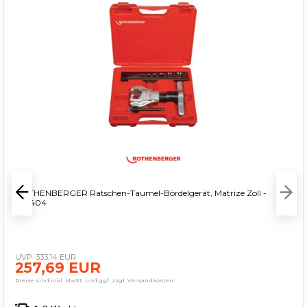
ROTHENBERGER Ratschen-Taumel-Bördelgerät, Matrize Zoll -
222404
333,14 EUR
257,69 EUR
Preise sind inkl. MwSt. und ggf. zzgl. Versandkosten