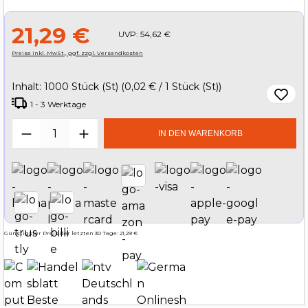
21,29 €
UVP:
54,62 €
Preise inkl. MwSt., ggf. zzgl. Versandkosten
Inhalt:
1000 Stück (St)
(0,02 € / 1 Stück (St))
1 - 3 Werktage
Produkt Anzahl: Gib den gewünschten W
IN DEN WARENKORB
Günstigster Preis der letzten 30 Tage: 21,29 €