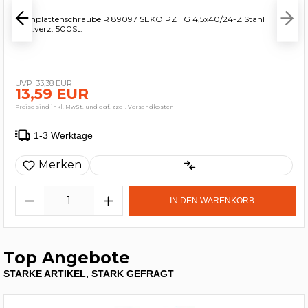
Spanplattenschraube R 89097 SEKO PZ TG 4,5x40/24-Z Stahl
galv.verz. 500St.
33,38 EUR
13,59 EUR
Preise sind inkl. MwSt. und ggf. zzgl. Versandkosten
1-3 Werktage
Merken
IN DEN WARENKORB
Top Angebote
STARKE ARTIKEL, STARK GEFRAGT