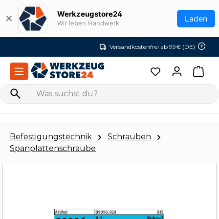
Zum Hauptinhalt springen
Werkzeugstore24
✕
Laden
Wir leben Handwerk
Versandkostenfrei ab 99€ (DE)
Befestigungstechnik
Schrauben
Spanplattenschraube