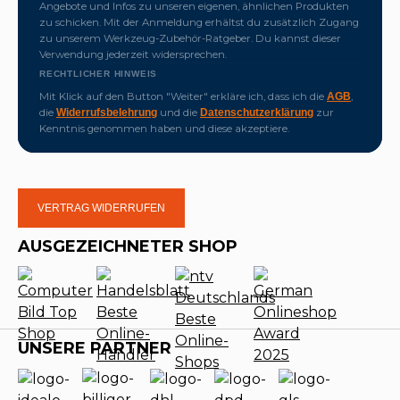
Angebote und Infos zu unseren eigenen, ähnlichen Produkten
zu schicken. Mit der Anmeldung erhältst du zusätzlich Zugang
zu unserem Werkzeug-Zubehör-Ratgeber. Du kannst dieser
Verwendung jederzeit widersprechen.
RECHTLICHER HINWEIS
Mit Klick auf den Button "Weiter" erkläre ich, dass ich die
,
AGB
die
und die
zur
Widerrufsbelehrung
Datenschutzerklärung
Kenntnis genommen haben und diese akzeptiere.
VERTRAG WIDERRUFEN
AUSGEZEICHNETER SHOP
UNSERE PARTNER