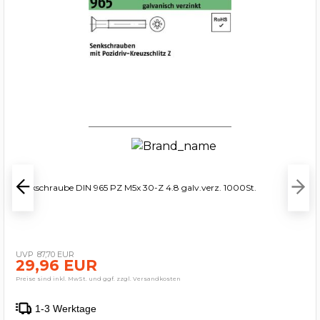
Senkschraube DIN 965 PZ M5x 30-Z 4.8 galv.verz. 1000St.
87,70 EUR
29,96 EUR
Preise sind inkl. MwSt. und ggf. zzgl. Versandkosten
1-3 Werktage