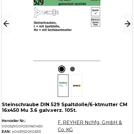
Steinschraube DIN 529 Spaltdolle/6-ktmutter CM
16x450 Mu 3.6 galv.verz. 10St.
Hersteller Nr.:
F. REYHER Nchfg. GmbH &
000529001030160450
Co. KG
4043952090633
EAN: