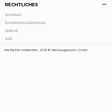
RECHTLICHES
Impressum
Privatsphäre & Datenschutz
Werk
Widerruf
AGB
Alle Rechte vorbehalten. 2025 © Werkzeugstore24 GmbH