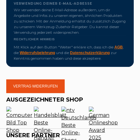
VERWENDUNG DEINER E-MAIL-ADRESSE
Wir verwenden deine E-Mail-Adresse außerdem, um dir
Angebote und Infos zu unseren eigenen, ähnlichen Produkten
zu schicken. Mit der Anmeldung erhältst du zusätzlich Zugang
zu unserem Werkzeug-Zubehör-Ratgeber. Du kannst dieser
Verwendung jederzeit widersprechen.
RECHTLICHER HINWEIS
Mit Klick auf den Button "Weiter" erkläre ich, dass ich die
,
AGB
die
und die
zur
Widerrufsbelehrung
Datenschutzerklärung
Kenntnis genommen haben und diese akzeptiere.
VERTRAG WIDERRUFEN
AUSGEZEICHNETER SHOP
UNSERE PARTNER