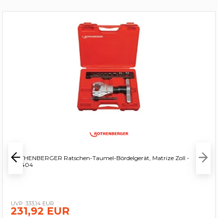
ROTHENBERGER Ratschen-Taumel-Bördelgerät, Matrize Zoll -
222404
333,14 EUR
231,92 EUR