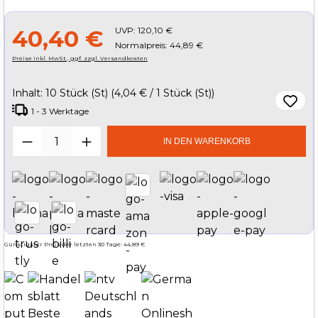
UVP:
120,10 €
40,40 €
Normalpreis: 44,89 €
Preise inkl. MwSt., ggf. zzgl. Versandkosten
Inhalt:
10 Stück (St)
(4,04 € / 1 Stück (St))
1 - 3 Werktage
Produkt Anzahl: Gib den gewünschten W
IN DEN WARENKORB
Günstigster Preis der letzten 30 Tage: 44,89 €