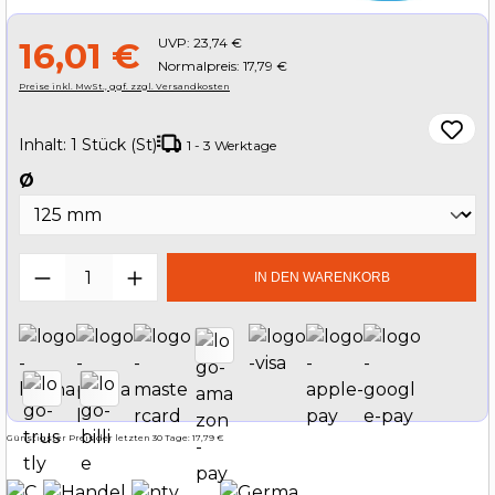
UVP:
23,74 €
16,01 €
Normalpreis: 17,79 €
Preise inkl. MwSt., ggf. zzgl. Versandkosten
Inhalt:
1 Stück (St)
1 - 3 Werktage
auswählen
Ø
Produkt Anzahl: Gib den gewünschten W
IN DEN WARENKORB
Günstigster Preis der letzten 30 Tage: 17,79 €