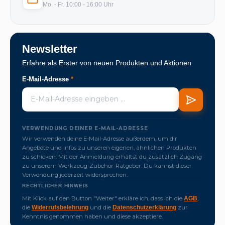
Mo. - Fr. 10:00 - 16:00 Uhr
Newsletter
Erfahre als Erster von neuen Produkten und Aktionen
E-Mail-Adresse
*
VERWENDUNG DEINER E-MAIL-ADRESSE
Wir verwenden deine E-Mail-Adresse außerdem, um dir
Angebote und Infos zu unseren eigenen, ähnlichen Produkten
zu schicken. Mit der Anmeldung erhältst du zusätzlich Zugang
zu unserem Werkzeug-Zubehör-Ratgeber. Du kannst dieser
Verwendung jederzeit widersprechen.
RECHTLICHER HINWEIS
Mit Klick auf den Button "Weiter" erkläre ich, dass ich die
,
AGB
die
und die
zur
Widerrufsbelehrung
Datenschutzerklärung
Kenntnis genommen haben und diese akzeptiere.