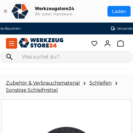
Zum Hauptinhalt springen
Werkzeugstore24
✕
Laden
Wir leben Handwerk
Versandkostenfrei ab 99€ (DE)
Zubehör & Verbrauchsmaterial
Schleifen
Sonstige Schleifmittel