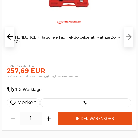
ROTHENBERGER Ratschen-Taumel-Bördelgerät, Matrize Zoll -
222404
333,14 EUR
257,69 EUR
Preise sind inkl. MwSt. und ggf. zzgl. Versandkosten
1-3 Werktage
Merken
IN DEN WARENKORB