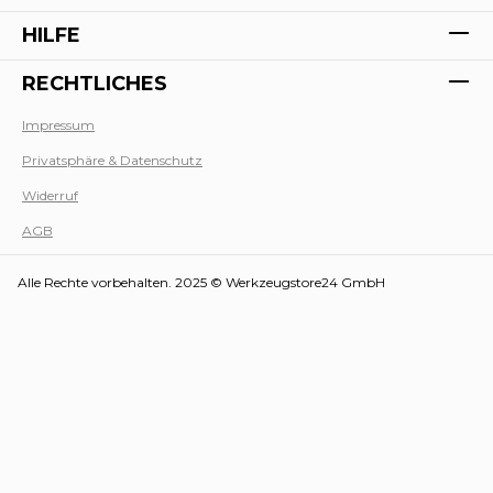
HILFE
RECHTLICHES
Impressum
Privatsphäre & Datenschutz
Werk
Widerruf
AGB
Alle Rechte vorbehalten. 2025 © Werkzeugstore24 GmbH