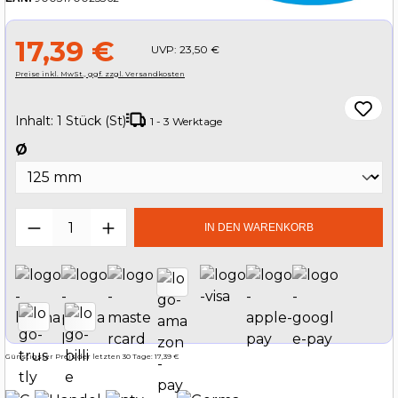
17,39 €
UVP:
23,50 €
Preise inkl. MwSt., ggf. zzgl. Versandkosten
Inhalt:
1 Stück (St)
1 - 3 Werktage
auswählen
Ø
Produkt Anzahl: Gib den gewünschten W
IN DEN WARENKORB
Günstigster Preis der letzten 30 Tage: 17,39 €