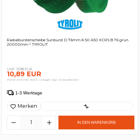
Radialbürstenscheibe Sunburst D.76mm K.50 A50 XCRS B.76 grün
20000min-¹ TYROLIT
13,98 EUR
10,89 EUR
Preise sind inkl. MwSt. und ggf. zzgl. Versandkosten
1-3 Werktage
Merken
IN DEN WARENKORB