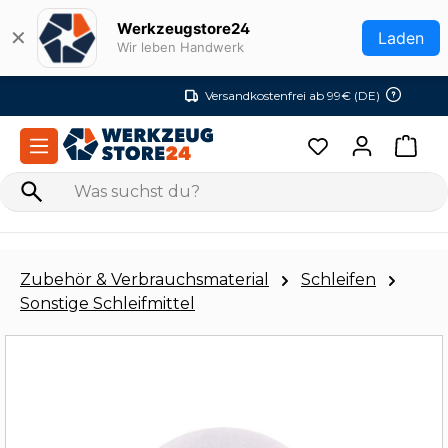
Zum Hauptinhalt springen
Werkzeugstore24
✕
Laden
Wir leben Handwerk
Versandkostenfrei ab 99€ (DE)
Zubehör & Verbrauchsmaterial
Schleifen
Sonstige Schleifmittel