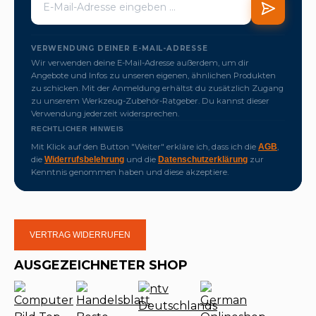
VERWENDUNG DEINER E-MAIL-ADRESSE
Wir verwenden deine E-Mail-Adresse außerdem, um dir
Angebote und Infos zu unseren eigenen, ähnlichen Produkten
zu schicken. Mit der Anmeldung erhältst du zusätzlich Zugang
zu unserem Werkzeug-Zubehör-Ratgeber. Du kannst dieser
Verwendung jederzeit widersprechen.
RECHTLICHER HINWEIS
Mit Klick auf den Button "Weiter" erkläre ich, dass ich die
,
AGB
die
und die
zur
Widerrufsbelehrung
Datenschutzerklärung
Kenntnis genommen haben und diese akzeptiere.
VERTRAG WIDERRUFEN
AUSGEZEICHNETER SHOP