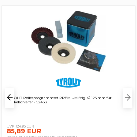
TYROLIT Polierprogrammset PREMIUM 5tlg. Ø 125 mm für
Winkelschleifer - 52433
124,95 EUR
85,89 EUR
Preise sind inkl. MwSt. und ggf. zzgl. Versandkosten