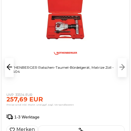
ROTHENBERGER Ratschen-Taumel-Bördelgerät, Matrize Zoll -
222404
333,14 EUR
257,69 EUR
Preise sind inkl. MwSt. und ggf. zzgl. Versandkosten
1-3 Werktage
Merken