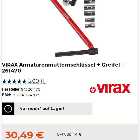
VIRAX Armaturenmutternschlüssel + Greifel -
261470
261470
Hersteller Nr.:
3521742614708
EAN:
Nur noch 1 auf Lager!
30,49 €
UVP:
38,44 €