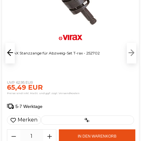
VIRAX Stanzzange für Abzweig-Set T-rax - 252702
62,95 EUR
65,49 EUR
Preise sind inkl. MwSt. und ggf. zzgl. Versandkosten
5-7 Werktage
Merken
IN DEN WARENKORB