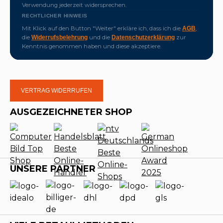
Verwendung jederzeit widersprechen.
RECHTLICHER HINWEIS
Mit Klick auf den Button "Weiter" erkläre ich, dass ich die
,
AGB
die
und die
zur
Widerrufsbelehrung
Datenschutzerklärung
Kenntnis genommen haben und diese akzeptiere.
VERTRAG WIDERRUFEN
AUSGEZEICHNETER SHOP
UNSERE PARTNER