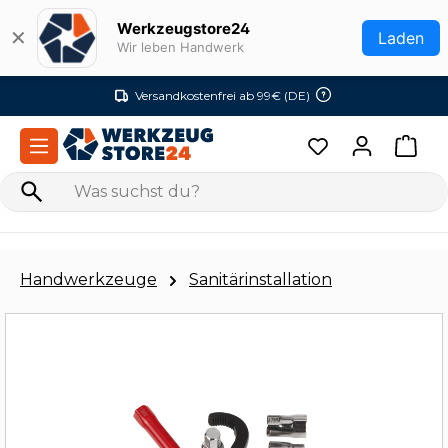
Zum Hauptinhalt springen
Werkzeugstore24
✕
Laden
Wir leben Handwerk
Versandkostenfrei ab 99€ (DE)
Handwerkzeuge
Sanitärinstallation