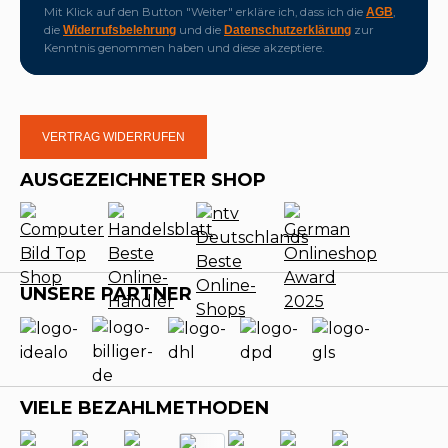
Mit Klick auf den Button "Weiter" erkläre ich, dass ich die
,
AGB
die
und die
zur
Widerrufsbelehrung
Datenschutzerklärung
Kenntnis genommen haben und diese akzeptiere.
VERTRAG WIDERRUFEN
AUSGEZEICHNETER SHOP
UNSERE PARTNER
VIELE BEZAHLMETHODEN