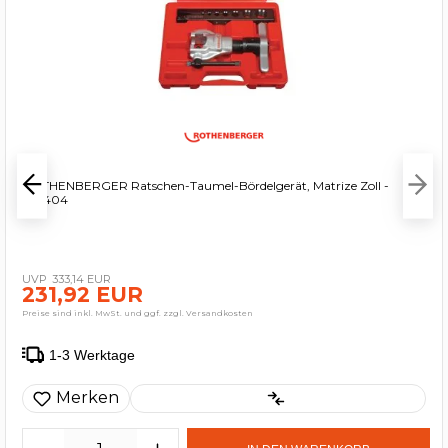
ROTHENBERGER Ratschen-Taumel-Bördelgerät, Matrize Zoll -
222404
333,14 EUR
231,92 EUR
Preise sind inkl. MwSt. und ggf. zzgl. Versandkosten
1-3 Werktage
Merken