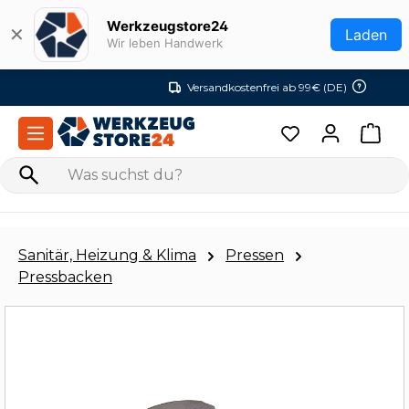
Zum Hauptinhalt springen
Werkzeugstore24
✕
Laden
Wir leben Handwerk
Versandkostenfrei ab 99€ (DE)
Sanitär, Heizung & Klima
Pressen
Pressbacken