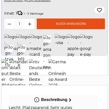
Preise inkl. MwSt., ggf. zzgl. Versandkosten
Inhalt:
1
1 - 3 Werktage
Produkt Anzahl: Gib den gewünschten W
IN DEN WARENKORB
Beschreibung
Leicht. Platzsparend. Sehr gutes