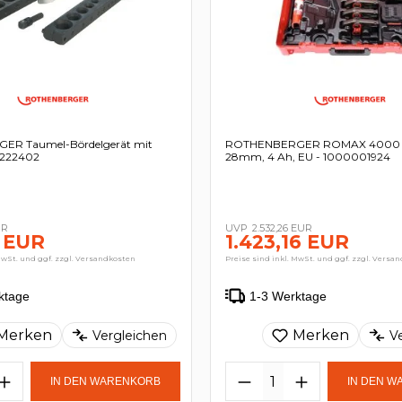
R Taumel-Bördelgerät mit
ROTHENBERGER ROMAX 4000 Se
- 222402
28mm, 4 Ah, EU - 1000001924
UR
2.532,26 EUR
 EUR
1.423,16 EUR
MwSt. und ggf. zzgl. Versandkosten
Preise sind inkl. MwSt. und ggf. zzgl. Versa
ktage
1-3 Werktage
Merken
Merken
Vergleichen
V
IN DEN WARENKORB
IN DEN 