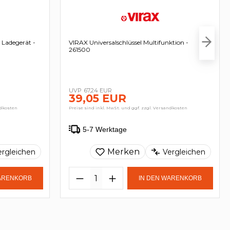
Ladegerät -
VIRAX Universalschlüssel Multifunktion -
261500
67,24 EUR
39,05 EUR
ndkosten
Preise sind inkl. MwSt. und ggf. zzgl. Versandkosten
5-7 Werktage
Merken
ergleichen
Vergleichen
WARENKORB
IN DEN WARENKORB