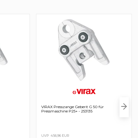
VIRAX Presszange Geberit G 50 für
Pressmaschine P25+ - 253135
456,96 EUR