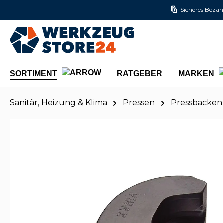
Sicheres Bezah
m Hauptinhalt springen
Zur Suche springen
Zur Hauptnavigation springen
SORTIMENT
RATGEBER
MARKEN
Sanitär, Heizung & Klima
Pressen
Pressbacken