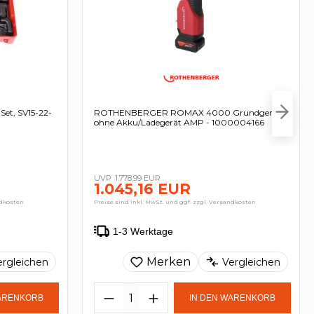
t, SV15-22-
ROTHENBERGER ROMAX 4000 Grundgerät
ohne Akku/Ladegerät AMP - 1000004166
1.778,99 EUR
1.045,16 EUR
ndkosten
Preise sind inkl. MwSt. und ggf. zzgl. Versandkosten
1-3 Werktage
Merken
ergleichen
Vergleichen
WARENKORB
IN DEN WARENKORB