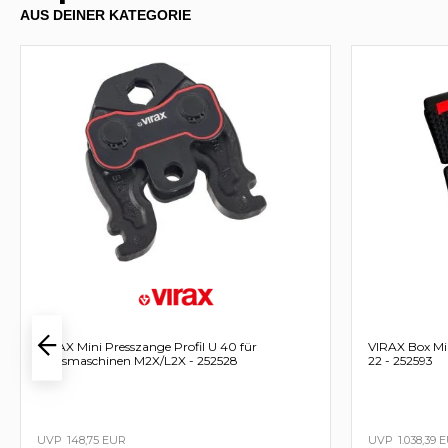
AUS DEINER KATEGORIE
VIRAX Mini Presszange Profil U 40 für
VIRAX Box Mini Presszan
Pressmaschinen M2X/L2X - 252528
22 - 252593
148,75 EUR
1.038,39 