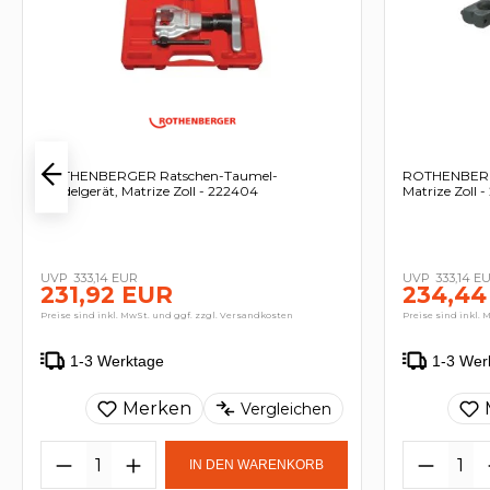
ROTHENBERGER Ratschen-Taumel-
ROTHENBERGE
Bördelgerät, Matrize Zoll - 222404
Matrize Zoll 
333,14 EUR
333,14 E
231,92 EUR
234,44
Preise sind inkl. MwSt. und ggf. zzgl. Versandkosten
Preise sind inkl. 
1-3 Werktage
1-3 Wer
Merken
Vergleichen
IN DEN WARENKORB