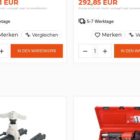
21 EUR
292,85 EUR
MwSt. und ggf. zzgl. Versandkosten
Preise sind inkl. MwSt. und ggf. zzgl. Versa
ktage
5-7 Werktage
Merken
Merken
Vergleichen
V
IN DEN WARENKORB
IN DEN 