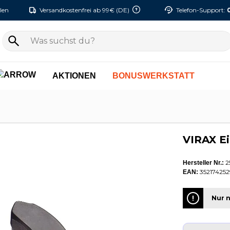
len
Versandkostenfrei ab 99€ (DE)
Telefon-Support:
AKTIONEN
BONUSWERKSTATT
VIRAX Ei
2
Hersteller Nr.:
352174252
EAN:
Nur n