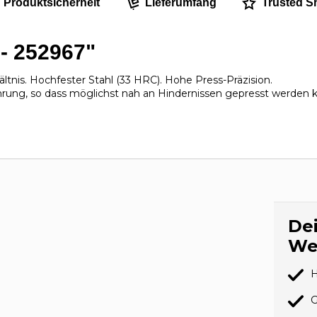
Produktsicherheit
Lieferumfang
Trusted S
 - 252967"
ältnis. Hochfester Stahl (33 HRC). Hohe Press-Präzision.
hrung, so dass möglichst nah an Hindernissen gepresst werden k
Dei
We
H
G