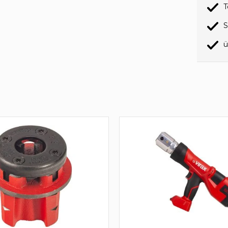
T
S
ü