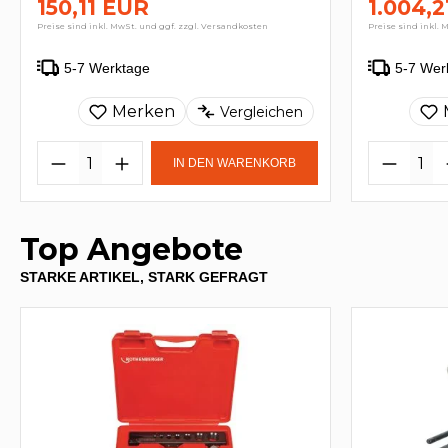
150,11 EUR
1.004,
Preise sind inkl. MwSt. und ggf. zzgl. Versandkosten
Preise sind inkl. 
5-7 Werktage
5-7 Wer
Merken
Vergleichen
IN DEN WARENKORB
Top Angebote
STARKE ARTIKEL, STARK GEFRAGT