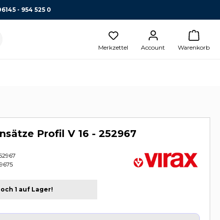
06145 - 954 525 0
Merkzettel
Account
Warenkorb
nsätze Profil V 16 - 252967
52967
9675
och 1 auf Lager!