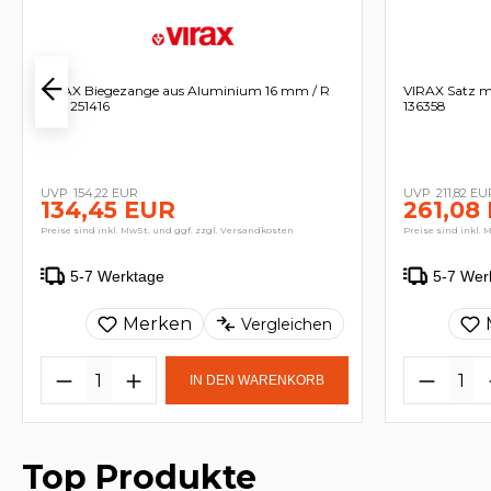
VIRAX Biegezange aus Aluminium 16 mm / R
VIRAX Satz mi
60 - 251416
136358
154,22 EUR
211,82 EU
134,45 EUR
261,08
Preise sind inkl. MwSt. und ggf. zzgl. Versandkosten
Preise sind inkl. 
5-7 Werktage
5-7 Wer
Merken
Vergleichen
IN DEN WARENKORB
Top Produkte