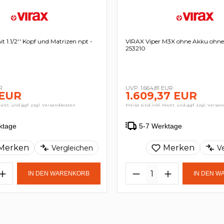
t 1.1/2'' Kopf und Matrizen npt -
VIRAX Viper M3X ohne Akku ohne 
253210
R
1.664,81 EUR
 EUR
1.609,37 EUR
MwSt. und ggf. zzgl. Versandkosten
Preise sind inkl. MwSt. und ggf. zzgl. Versa
ktage
5-7 Werktage
Merken
Merken
Vergleichen
V
IN DEN WARENKORB
IN DEN 