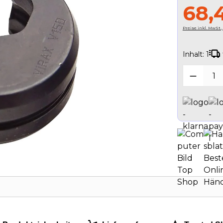
68,
Preise inkl. MwSt.
Inhalt:
1
Produk