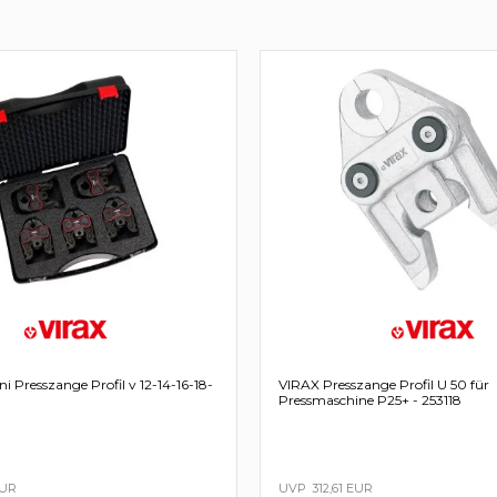
ge Profil v 12-14-16-18-
VIRAX Presszange Profil U 50 für
Pressmaschine P25+ - 253118
EUR
312,61 EUR