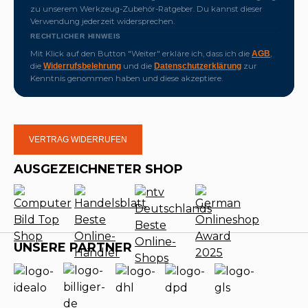
zu unserem Werkzeug-Zubehör-Ratgeber. Du kannst dieser
Verwendung jederzeit widersprechen.
RECHTLICHER HINWEIS
Mit Klick auf den Button "Weiter" erkläre ich, dass ich die
,
AGB
die
und die
zur
Widerrufsbelehrung
Datenschutzerklärung
Kenntnis genommen haben und diese akzeptiere.
VERTRAG WIDERRUFEN
AUSGEZEICHNETER SHOP
UNSERE PARTNER