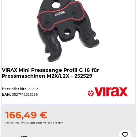
VIRAX Mini Presszange Profil G 16 für
Pressmaschinen M2X/L2X - 252529
252529
Hersteller Nr.:
3521742525295
EAN:
166,49 €
Preise inkl. MwSt., ggf. zzgl. Versandkosten