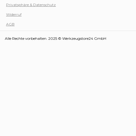
Privatsphäre & Datenschutz
Werk
Widerruf
AGB
Alle Rechte vorbehalten. 2025 © Werkzeugstore24 GmbH