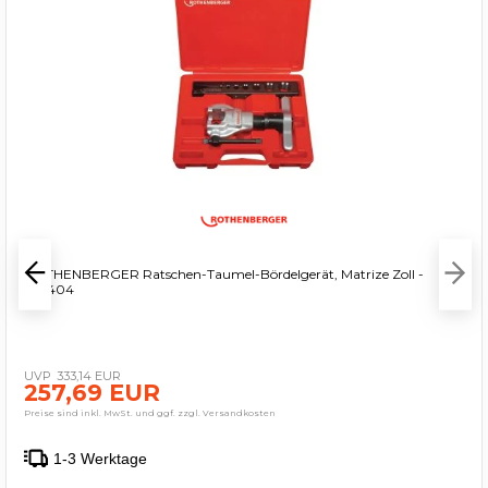
ROTHENBERGER Ratschen-Taumel-Bördelgerät, Matrize Zoll -
222404
333,14 EUR
257,69 EUR
Preise sind inkl. MwSt. und ggf. zzgl. Versandkosten
1-3 Werktage