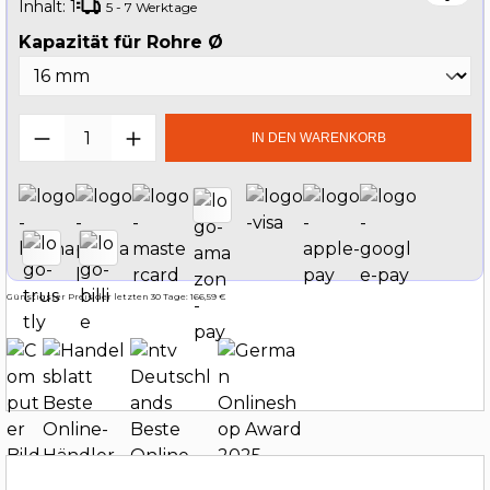
Inhalt:
1
5 - 7 Werktage
auswählen
Kapazität für Rohre Ø
Produkt Anzahl: Gib den gewünschten W
IN DEN WARENKORB
Günstigster Preis der letzten 30 Tage: 166,59 €