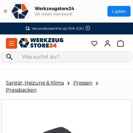
Zum Hauptinhalt springen
Werkzeugstore24
✕
Laden
Wir leben Handwerk
Versandkostenfrei ab 99€ (DE)
Sanitär, Heizung & Klima
Pressen
Pressbacken