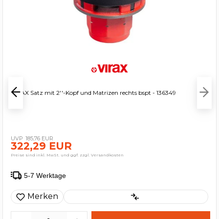
VIRAX Satz mit 2''-Kopf und Matrizen rechts bspt - 136349
185,76 EUR
322,29 EUR
Preise sind inkl. MwSt. und ggf. zzgl. Versandkosten
5-7 Werktage
Merken