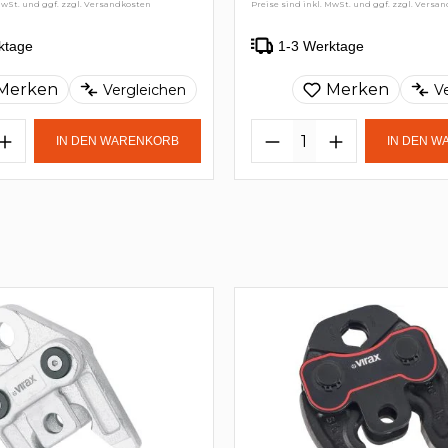
MwSt. und ggf. zzgl. Versandkosten
Preise sind inkl. MwSt. und ggf. zzgl. Versa
ktage
1-3 Werktage
Merken
Merken
Vergleichen
V
IN DEN WARENKORB
IN DEN 