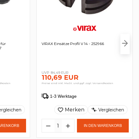
 für
VIRAX Einsätze Profil V 14 - 252966
7
84,49 EUR
110,69 EUR
ndkosten
Preise sind inkl. MwSt. und ggf. zzgl. Versandkosten
1-3 Werktage
Merken
ergleichen
Vergleichen
WARENKORB
IN DEN WARENKORB