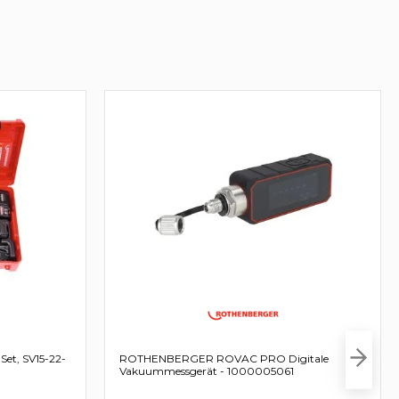
t, SV15-22-
ROTHENBERGER ROVAC PRO Digitale
Vakuummessgerät - 1000005061