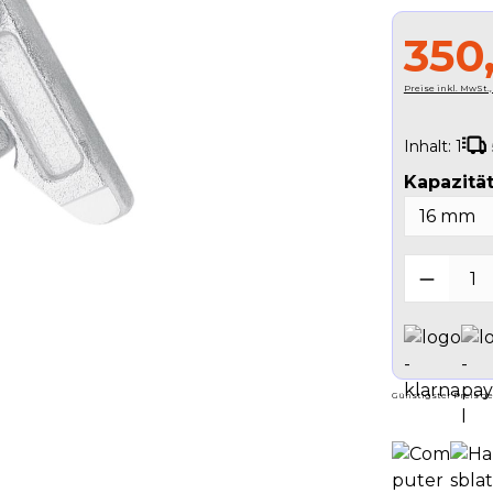
350
Preise inkl. MwSt.
Inhalt:
1
Kapazität
Produk
Günstigster Preis der