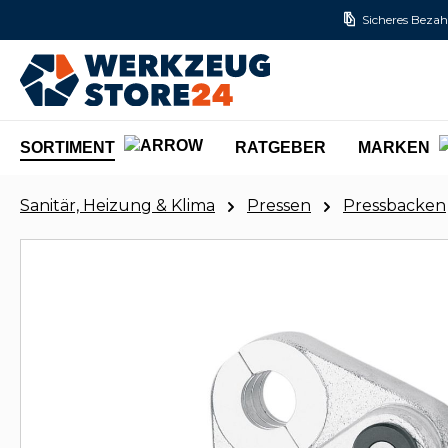
Sicheres Bezah
m Hauptinhalt springen
Zur Suche springen
Zur Hauptnavigation springen
SORTIMENT
RATGEBER
MARKEN
Sanitär, Heizung & Klima
Pressen
Pressbacken