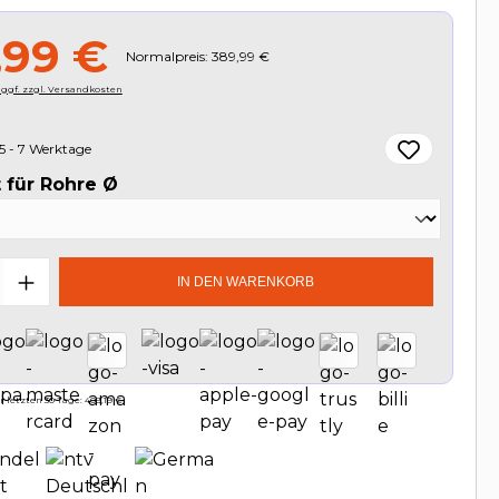
,99 €
Normalpreis: 389,99 €
, ggf. zzgl. Versandkosten
5 - 7 Werktage
auswählen
 für Rohre Ø
t Anzahl: Gib den gewünschten Wert e
IN DEN WARENKORB
 letzten 30 Tage: 409,19 €