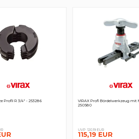
e Profil R 3/4" - 253286
VIRAX Profi Bördelwerkzeug mit M
250580
UR
120,19 EUR
 EUR
115,19 EUR