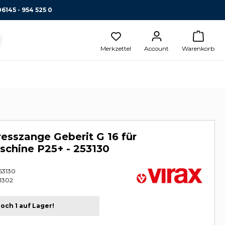
06145 - 954 525 0
Merkzettel
Account
Warenkorb
esszange Geberit G 16 für
chine P25+ - 253130
53130
1302
och 1 auf Lager!