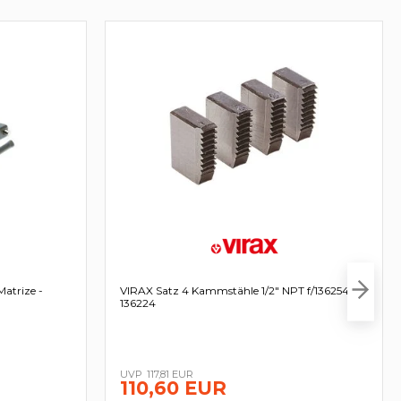
atrize -
VIRAX Satz 4 Kammstähle 1/2" NPT f/136254 -
136224
117,81 EUR
110,60 EUR