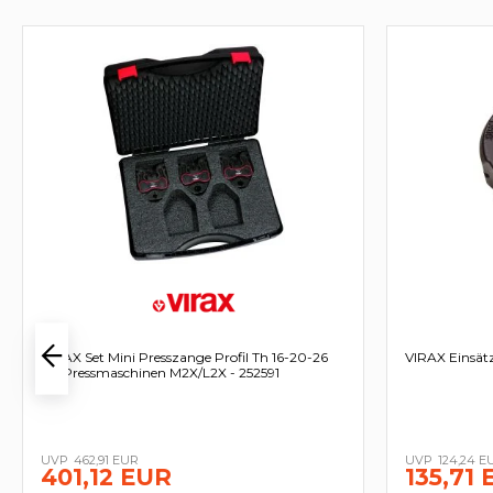
VIRAX Set Mini Presszange Profil Th 16-20-26
VIRAX Einsätz
für Pressmaschinen M2X/L2X - 252591
462,91 EUR
124,24 E
401,12 EUR
135,71