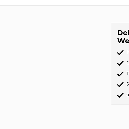
Dei
We
H
G
T
S
ü