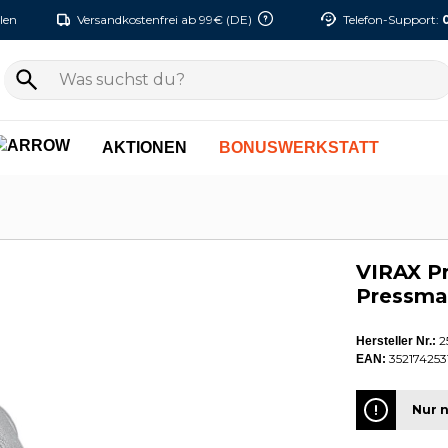
len
Versandkostenfrei ab 99€ (DE)
Telefon-Support:
AKTIONEN
BONUSWERKSTATT
VIRAX Pr
Pressmas
2
Hersteller Nr.:
352174253
EAN:
Nur n