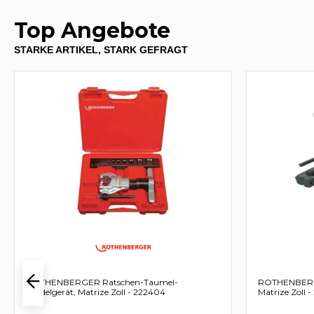
Top Angebote
STARKE ARTIKEL, STARK GEFRAGT
ROTHENBERGER Ratschen-Taumel-
ROTHENBERGE
Bördelgerät, Matrize Zoll - 222404
Matrize Zoll 