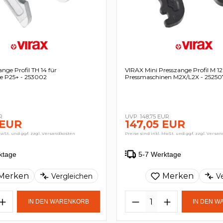
nge Profil TH 14 für
VIRAX Mini Presszange Profil M 12
e P25+ - 253002
Pressmaschinen M2X/L2X - 25250
R
148,75 EUR
 EUR
147,05 EUR
MwSt. und ggf. zzgl. Versandkosten
Preise sind inkl. MwSt. und ggf. zzgl. Versa
ktage
5-7 Werktage
Merken
Merken
Vergleichen
V
IN DEN WARENKORB
IN DEN 