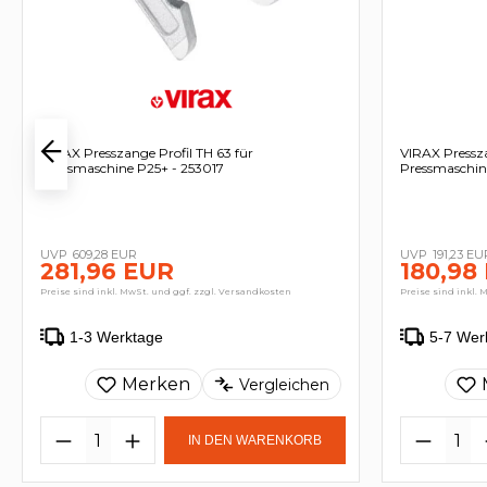
VIRAX Presszange Profil TH 63 für
VIRAX Pressza
Pressmaschine P25+ - 253017
Pressmaschin
609,28 EUR
191,23 EU
281,96 EUR
180,98
Preise sind inkl. MwSt. und ggf. zzgl. Versandkosten
Preise sind inkl. 
1-3 Werktage
5-7 Wer
Merken
Vergleichen
IN DEN WARENKORB