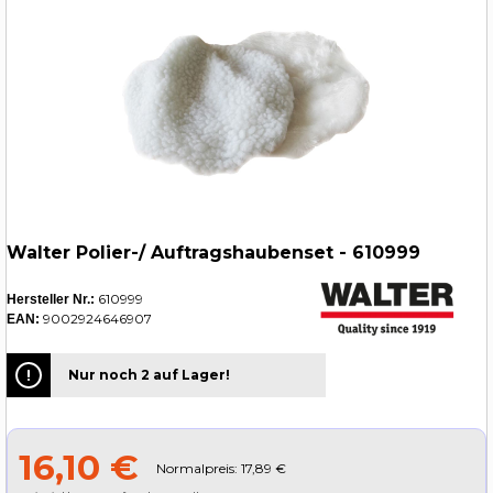
Walter Polier-/ Auftragshaubenset - 610999
610999
Hersteller Nr.:
9002924646907
EAN:
Nur noch 2 auf Lager!
16,10 €
Normalpreis: 17,89 €