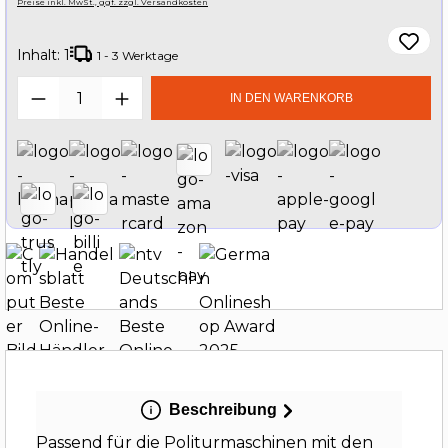
Preise inkl. MwSt., ggf. zzgl. Versandkosten
Inhalt:
1
1 - 3 Werktage
Produkt Anzahl: Gib den gewünschten W
IN DEN WARENKORB
Beschreibung
Passend für die Politurmaschinen mit den