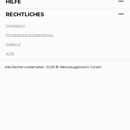
HILFE
RECHTLICHES
Impressum
Privatsphäre & Datenschutz
Werk
Widerruf
AGB
Alle Rechte vorbehalten. 2025 © Werkzeugstore24 GmbH