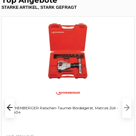
Top Angebote
STARKE ARTIKEL, STARK GEFRAGT
ROTHENBERGER Ratschen-Taumel-Bördelgerät, Matrize Zoll -
222404