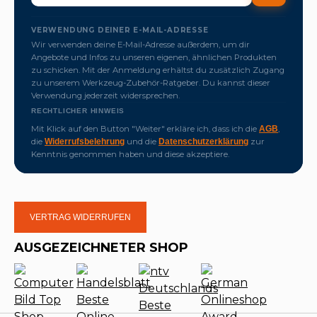
VERWENDUNG DEINER E-MAIL-ADRESSE
Wir verwenden deine E-Mail-Adresse außerdem, um dir
Angebote und Infos zu unseren eigenen, ähnlichen Produkten
zu schicken. Mit der Anmeldung erhältst du zusätzlich Zugang
zu unserem Werkzeug-Zubehör-Ratgeber. Du kannst dieser
Verwendung jederzeit widersprechen.
RECHTLICHER HINWEIS
Mit Klick auf den Button "Weiter" erkläre ich, dass ich die
,
AGB
die
und die
zur
Widerrufsbelehrung
Datenschutzerklärung
Kenntnis genommen haben und diese akzeptiere.
VERTRAG WIDERRUFEN
AUSGEZEICHNETER SHOP