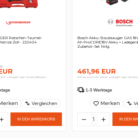
ER Ratschen-Taumel-
Bosch Akku-Staubsauger GAS 18V-1
Matrize Zoll - 222404
Ah ProCORE18V Akku + Ladegerät
Zubehör-Set 14tlg.
UR
 EUR
461,96 EUR
MwSt. und ggf. zzgl. Versandkosten
Preise sind inkl. MwSt. und ggf. zzgl. Versa
ktage
1-3 Werktage
Merken
Merken
Vergleichen
V
IN DEN WARENKORB
IN DEN 