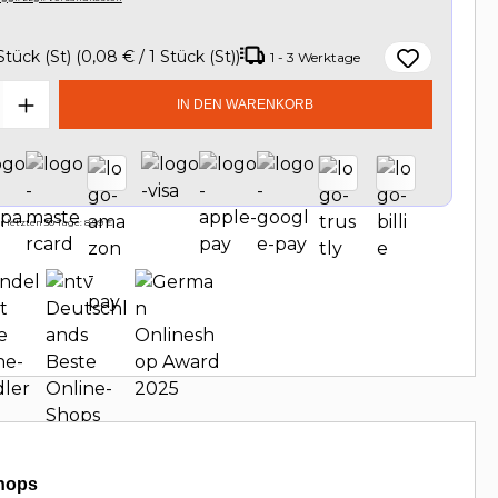
Stück (St)
(0,08 € / 1 Stück (St))
1 - 3 Werktage
t Anzahl: Gib den gewünschten Wert e
IN DEN WARENKORB
 letzten 30 Tage: 8,99 €
hops