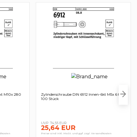
6kt M10x 280
Zylinderschraube DIN 6912 Innen-6kt M5x 6 8.8
100 Stück
74,55 EUR
25,64 EUR
ndkosten
Preise sind inkl. MwSt. und ggf. zzgl. Versandkosten