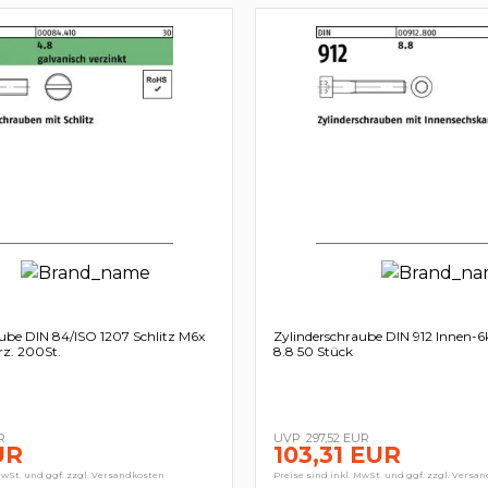
ube DIN 84/ISO 1207 Schlitz M6x
Zylinderschraube DIN 912 Innen-
rz. 200St.
8.8 50 Stück
R
297,52 EUR
UR
103,31 EUR
MwSt. und ggf. zzgl. Versandkosten
Preise sind inkl. MwSt. und ggf. zzgl. Versa