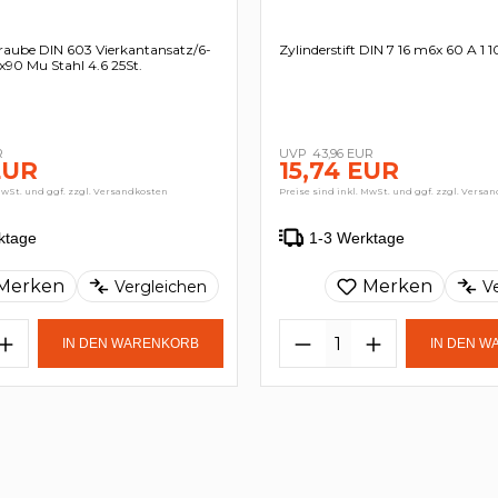
raube DIN 603 Vierkantansatz/6-
Zylinderstift DIN 7 16 m6x 60 A 1 
90 Mu Stahl 4.6 25St.
R
43,96 EUR
EUR
15,74 EUR
MwSt. und ggf. zzgl. Versandkosten
Preise sind inkl. MwSt. und ggf. zzgl. Versa
ktage
1-3 Werktage
Merken
Merken
Vergleichen
V
IN DEN WARENKORB
IN DEN 