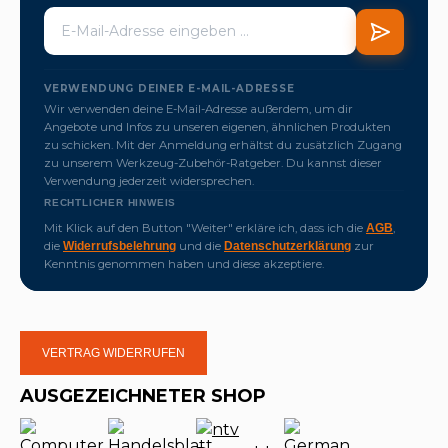
VERWENDUNG DEINER E-MAIL-ADRESSE
Wir verwenden deine E-Mail-Adresse außerdem, um dir
Angebote und Infos zu unseren eigenen, ähnlichen Produkten
zu schicken. Mit der Anmeldung erhältst du zusätzlich Zugang
zu unserem Werkzeug-Zubehör-Ratgeber. Du kannst dieser
Verwendung jederzeit widersprechen.
RECHTLICHER HINWEIS
Mit Klick auf den Button "Weiter" erkläre ich, dass ich die
,
AGB
die
und die
zur
Widerrufsbelehrung
Datenschutzerklärung
Kenntnis genommen haben und diese akzeptiere.
VERTRAG WIDERRUFEN
AUSGEZEICHNETER SHOP