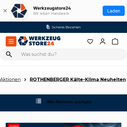
Zum Hauptinhalt springen
Werkzeugstore24
✕
Laden
Wir leben Handwerk
res Bezahlen
Versandk
Aktionen
ROTHENBERGER Kälte-Klima Neuheiten
Alle Aktionen anzeigen