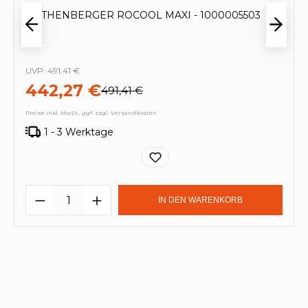
ROTHENBERGER ROCOOL MAXI - 1000005503
UVP:
491,41 €
442,27 €
491,41 €
Preise inkl. MwSt., ggf. zzgl. Versandkosten
1 - 3 Werktage
Produkt Anzahl: Gib den gewünschten
IN DEN WARENKORB