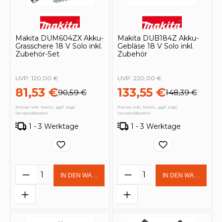
Makita DUM604ZX Akku-
Makita DUB184Z Akku-
Grasschere 18 V Solo inkl.
Gebläse 18 V Solo inkl.
Zubehör-Set
Zubehör
UVP:
120,00 €
UVP:
220,00 €
81,53 €
133,55 €
90,59 €
148,39 €
Preise inkl. MwSt., ggf. zzgl.
Preise inkl. MwSt., ggf. zzgl.
Versandkosten
Versandkosten
1 - 3 Werktage
1 - 3 Werktage
Produkt Anzahl: Gib den gewünschten 
Produkt Anzahl: Gi
IN DEN WARENKORB
IN DEN WARENKOR