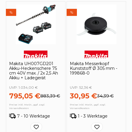
%
%
Makita UH007GD201
Makita Messerkopf
Akku-Heckenschere 75
Kunststoff Ø 305 mm -
cm 40V max. / 2x 2,5 Ah
199868-0
Akku + Ladegerät
UVP:
1.034,00 €
UVP:
52,36 €
795,05 €
30,95 €
883,39 €
34,39 €
Preise inkl. MwSt., ggf. zzgl.
Preise inkl. MwSt., ggf. zzgl.
Versandkosten
Versandkosten
7 - 10 Werktage
1 - 3 Werktage