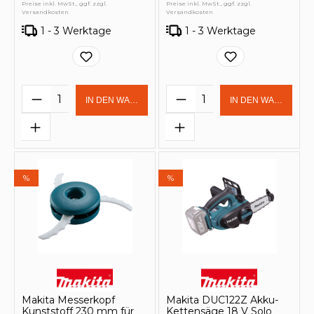
Preise inkl. MwSt., ggf. zzgl.
Preise inkl. MwSt., ggf. zzgl.
Versandkosten
Versandkosten
1 - 3 Werktage
1 - 3 Werktage
Produkt Anzahl: Gib den gewünschten 
Produkt Anzahl: Gi
IN DEN WARENKORB
IN DEN WARENKOR
%
%
Makita Messerkopf
Makita DUC122Z Akku-
Kunststoff 230 mm für
Kettensäge 18 V Solo