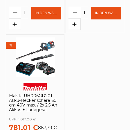
Produkt Anzahl: Gib den gewünschten 
Produkt Anzahl: Gi
IN DEN WARENKORB
IN DEN WARENKOR
%
Makita UH006GD201
Akku-Heckenschere 60
cm 40V max. / 2x 2,5 Ah
Akkus + Ladegerät
UVP:
1.017,00 €
781,01 €
867,79 €