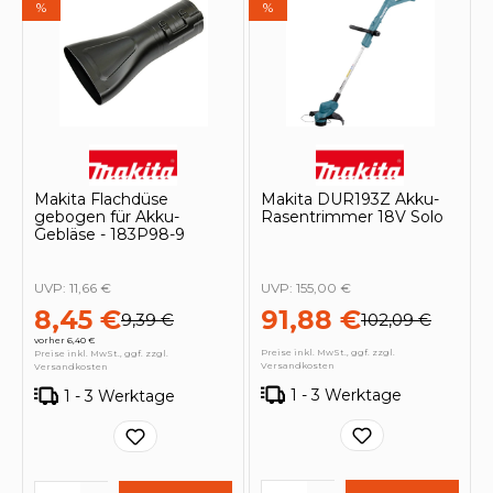
%
%
Makita Flachdüse
Makita DUR193Z Akku-
gebogen für Akku-
Rasentrimmer 18V Solo
Gebläse - 183P98-9
UVP:
11,66 €
UVP:
155,00 €
8,45 €
91,88 €
9,39 €
102,09 €
vorher 6,40 €
Preise inkl. MwSt., ggf. zzgl.
Preise inkl. MwSt., ggf. zzgl.
Versandkosten
Versandkosten
1 - 3 Werktage
1 - 3 Werktage