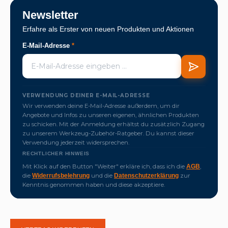
Newsletter
Erfahre als Erster von neuen Produkten und Aktionen
E-Mail-Adresse
*
VERWENDUNG DEINER E-MAIL-ADRESSE
Wir verwenden deine E-Mail-Adresse außerdem, um dir
Angebote und Infos zu unseren eigenen, ähnlichen Produkten
zu schicken. Mit der Anmeldung erhältst du zusätzlich Zugang
zu unserem Werkzeug-Zubehör-Ratgeber. Du kannst dieser
Verwendung jederzeit widersprechen.
RECHTLICHER HINWEIS
Mit Klick auf den Button "Weiter" erkläre ich, dass ich die
,
AGB
die
und die
zur
Widerrufsbelehrung
Datenschutzerklärung
Kenntnis genommen haben und diese akzeptiere.