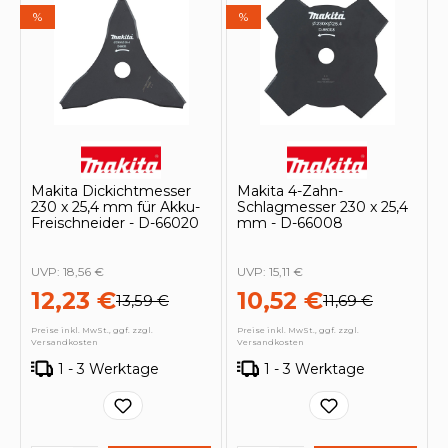
%
%
Makita Dickichtmesser
Makita 4-Zahn-
230 x 25,4 mm für Akku-
Schlagmesser 230 x 25,4
Freischneider - D-66020
mm - D-66008
UVP:
18,56 €
UVP:
15,11 €
12,23 €
10,52 €
13,59 €
11,69 €
Preise inkl. MwSt., ggf. zzgl.
Preise inkl. MwSt., ggf. zzgl.
Versandkosten
Versandkosten
1 - 3 Werktage
1 - 3 Werktage