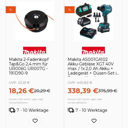
%
%
Makita 2-Fadenkopf
Makita AS001GA102
Tap&Go 2,4 mm für
Akku-Gebläse XGT 40V
UR006G UR007G -
max. / 1x 2,0 Ah Akku +
191D90-9
Ladegerät + Düsen-Set in
Transporttasche
UVP:
22,61 €
UVP:
449,82 €
18,26 €
338,39 €
20,29 €
375,99 €
Preise inkl. MwSt., ggf. zzgl.
Preise inkl. MwSt., ggf. zzgl.
Versandkosten
Versandkosten
7 - 10 Werktage
7 - 10 Werktage