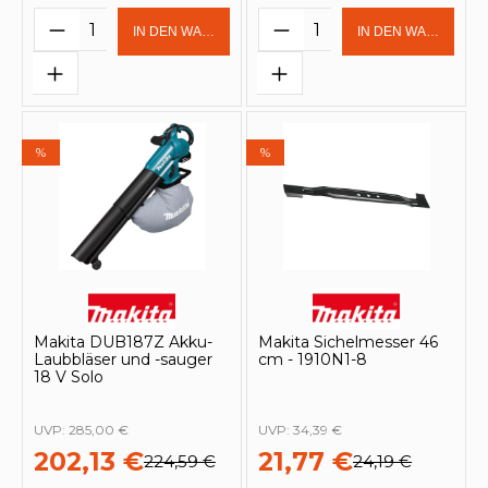
Produkt Anzahl: Gib den gewünschten 
Produkt Anzahl: Gi
IN DEN WARENKORB
IN DEN WARENKOR
%
%
Makita DUB187Z Akku-
Makita Sichelmesser 46
Laubbläser und -sauger
cm - 1910N1-8
18 V Solo
UVP:
285,00 €
UVP:
34,39 €
202,13 €
21,77 €
224,59 €
24,19 €