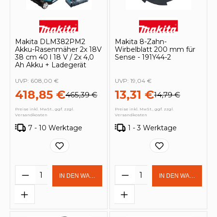
Makita DLM382PM2
Makita 8-Zahn-
Akku-Rasenmäher 2x 18V
Wirbelblatt 200 mm für
38 cm 40 l 18 V / 2x 4,0
Sense - 191Y44-2
Ah Akku + Ladegerät
UVP:
608,00 €
UVP:
19,04 €
418,85 €
13,31 €
465,39 €
14,79 €
Preise inkl. MwSt., ggf. zzgl.
Preise inkl. MwSt., ggf. zzgl.
Versandkosten
Versandkosten
7 - 10 Werktage
1 - 3 Werktage
Produkt Anzahl: Gib den gewünschten 
Produkt Anzahl: Gi
IN DEN WARENKORB
IN DEN WARENKOR