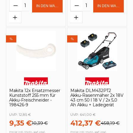
Produkt Anzahl: Gib den gewünschten 
Produkt Anzahl: Gi
IN DEN WARENKORB
IN DEN WARENKOR
%
%
Makita 12x Ersatzmesser
Makita DLM432PT2
Kunststoff 255 mm für
Akku-Rasenmäher 2x 18V
Akku-Freischneider -
43 cm 50 l 18 V / 2x 5,0
198426-9
Ah Akku + Ladegerät
UVP:
12,85 €
UVP:
641,00 €
9,35 €
412,37 €
10,39 €
458,19 €
Preise inkl. MwSt., ggf. zzgl.
Preise inkl. MwSt., ggf. zzgl.