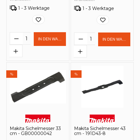
Versandkosten
1 - 3 Werktage
1 - 3 Werktage
Produkt Anzahl: Gib den gewünschten 
Produkt Anzahl: Gi
IN DEN WARENKORB
IN DEN WARENKOR
%
%
Makita Sichelmesser 33
Makita Sichelmesser 43
cm - GB00000042
cm - 191D43-8