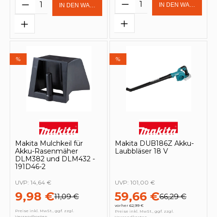
Produkt Anzahl: Gi
Produkt Anzahl: Gib den gewünschten 
IN DEN WARENKOR
IN DEN WARENKORB
%
%
Makita Mulchkeil für
Makita DUB186Z Akku-
Akku-Rasenmäher
Laubbläser 18 V
DLM382 und DLM432 -
191D46-2
UVP:
14,64 €
UVP:
101,00 €
9,98 €
59,66 €
11,09 €
66,29 €
vorher 62,99 €
Preise inkl. MwSt., ggf. zzgl.
Preise inkl. MwSt., ggf. zzgl.
Versandkosten