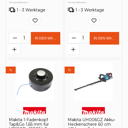
Versandkosten
Versandkosten
1 - 3 Werktage
1 - 3 Werktage
Produkt Anzahl: Gib den gewünschten 
Produkt Anzahl: Gi
IN DEN WARENKORB
IN DEN WARENKOR
%
%
Makita 1-Fadenkopf
Makita UH006GZ Akku-
Tap&Go 1,65 mm für
Heckenschere 60 cm