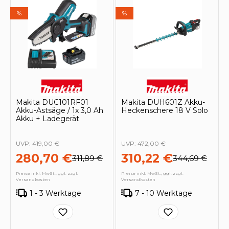
%
%
Makita DUC101RF01
Makita DUH601Z Akku-
Akku-Astsäge / 1x 3,0 Ah
Heckenschere 18 V Solo
Akku + Ladegerät
UVP:
419,00 €
UVP:
472,00 €
280,70 €
310,22 €
311,89 €
344,69 €
Preise inkl. MwSt., ggf. zzgl.
Preise inkl. MwSt., ggf. zzgl.
Versandkosten
Versandkosten
1 - 3 Werktage
7 - 10 Werktage