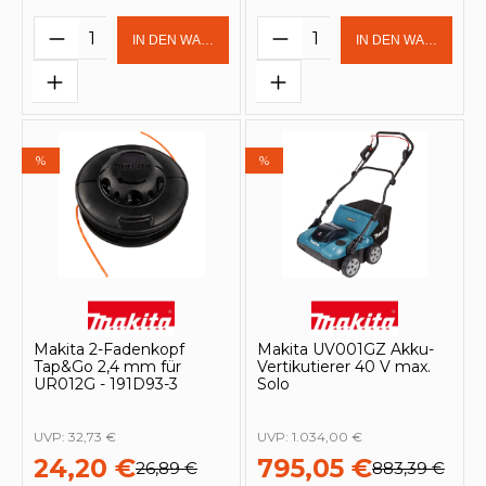
Produkt Anzahl: Gib den gewünschten 
Produkt Anzahl: Gi
IN DEN WARENKORB
IN DEN WARENKOR
%
%
Makita 2-Fadenkopf
Makita UV001GZ Akku-
Tap&Go 2,4 mm für
Vertikutierer 40 V max.
UR012G - 191D93-3
Solo
UVP:
32,73 €
UVP:
1.034,00 €
24,20 €
795,05 €
26,89 €
883,39 €