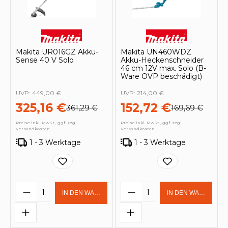
Makita UR016GZ Akku-
Makita UN460WDZ
Sense 40 V Solo
Akku-Heckenschneider
46 cm 12V max. Solo (B-
Ware OVP beschädigt)
UVP:
449,00 €
UVP:
214,00 €
325,16 €
152,72 €
361,29 €
169,69 €
Preise inkl. MwSt., ggf. zzgl.
Preise inkl. MwSt., ggf. zzgl.
Versandkosten
Versandkosten
1 - 3 Werktage
1 - 3 Werktage
Produkt Anzahl: Gib den gewünschten 
Produkt Anzahl: Gi
IN DEN WARENKORB
IN DEN WARENKOR