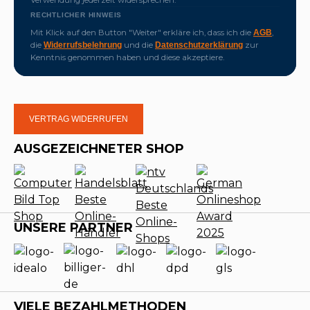
RECHTLICHER HINWEIS
Mit Klick auf den Button "Weiter" erkläre ich, dass ich die
,
AGB
die
und die
zur
Widerrufsbelehrung
Datenschutzerklärung
Kenntnis genommen haben und diese akzeptiere.
VERTRAG WIDERRUFEN
AUSGEZEICHNETER SHOP
UNSERE PARTNER
VIELE BEZAHLMETHODEN