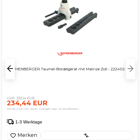
ROTHENBERGER Taumel-Bördelgerät mit Matrize Zoll - 222402
333,14 EUR
234,44 EUR
Preise sind inkl. MwSt. und ggf. zzgl. Versandkosten
1-3 Werktage
Merken