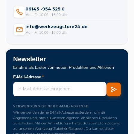
06145 -954 525 0
Mo. - Fr. 10:00 - 16:00 Uhr
info@werkzeugstore24.de
Mo. - Fr. 10:00 - 16:00 Uhr
Newsletter
Erfahre als Erster von neuen Produkten und Aktionen
E-Mail-Adresse
*
VERWENDUNG DEINER E-MAIL-ADRESSE
Wir verwenden deine E-Mail-Adresse außerdem, um dir
Angebote und Infos zu unseren eigenen, ähnlichen Produkten
zu schicken. Mit der Anmeldung erhältst du zusätzlich Zugang
zu unserem Werkzeug-Zubehör-Ratgeber. Du kannst dieser
Verwendung jederzeit widersprechen.