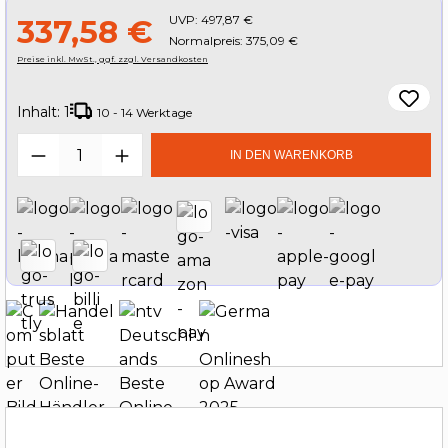
UVP:
497,87 €
337,58 €
Normalpreis: 375,09 €
Preise inkl. MwSt., ggf. zzgl. Versandkosten
Inhalt:
1
10 - 14 Werktage
Produkt Anzahl: Gib den gewünschten W
IN DEN WARENKORB