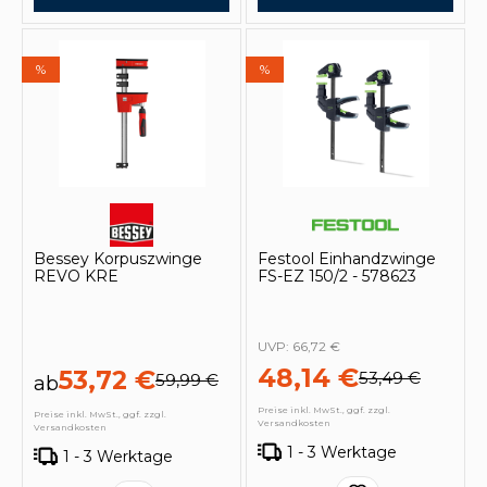
%
%
Bessey Korpuszwinge
Festool Einhandzwinge
REVO KRE
FS-EZ 150/2 - 578623
UVP:
66,72 €
48,14 €
53,72 €
53,49 €
59,99 €
ab
Preise inkl. MwSt., ggf. zzgl.
Preise inkl. MwSt., ggf. zzgl.
Versandkosten
Versandkosten
1 - 3 Werktage
1 - 3 Werktage