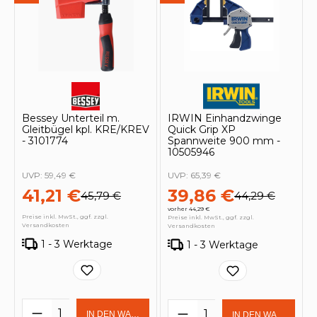
Bessey Unterteil m.
IRWIN Einhandzwinge
Gleitbügel kpl. KRE/KREV
Quick Grip XP
- 3101774
Spannweite 900 mm -
10505946
UVP:
59,49 €
UVP:
65,39 €
41,21 €
39,86 €
45,79 €
44,29 €
vorher 44,29 €
Preise inkl. MwSt., ggf. zzgl.
Preise inkl. MwSt., ggf. zzgl.
Versandkosten
Versandkosten
1 - 3 Werktage
1 - 3 Werktage
Produkt Anzahl: Gib den gewünschten 
Produkt Anzahl: Gi
IN DEN WARENKORB
IN DEN WARENKOR