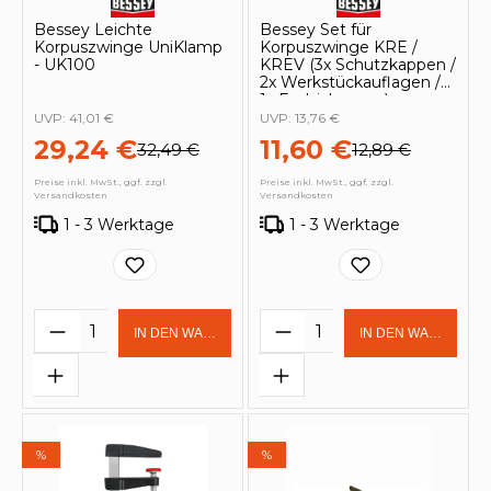
Bessey Leichte
Bessey Set für
Korpuszwinge UniKlamp
Korpuszwinge KRE /
- UK100
KREV (3x Schutzkappen /
2x Werkstückauflagen /
1x Endsicherung) -
3101775
UVP:
41,01 €
UVP:
13,76 €
29,24 €
11,60 €
32,49 €
12,89 €
Preise inkl. MwSt., ggf. zzgl.
Preise inkl. MwSt., ggf. zzgl.
Versandkosten
Versandkosten
1 - 3 Werktage
1 - 3 Werktage
Produkt Anzahl: Gib den gewünschten 
Produkt Anzahl: Gi
IN DEN WARENKORB
IN DEN WARENKOR
%
%