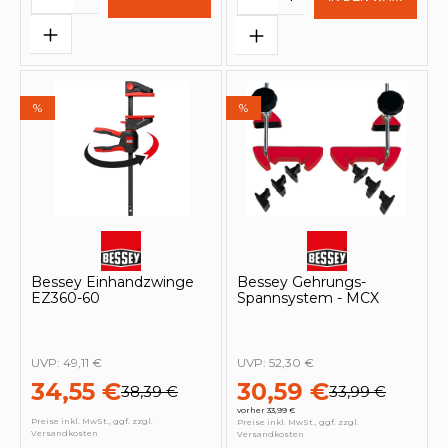
%
%
Bessey Einhandzwinge
Bessey Gehrungs-
EZ360-60
Spannsystem - MCX
UVP:
49,11 €
UVP:
52,30 €
34,55 €
30,59 €
38,39 €
33,99 €
vorher 33,99 €
Preise inkl. MwSt., ggf. zzgl.
Preise inkl. MwSt., ggf. zzgl.
Versandkosten
Versandkosten