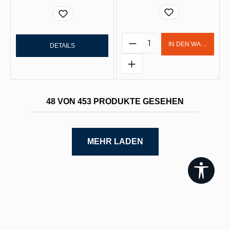
Produkt Anzahl: Gi
IN DEN WARENKOR
DETAILS
48 VON 453 PRODUKTE GESEHEN
MEHR LADEN
Werk