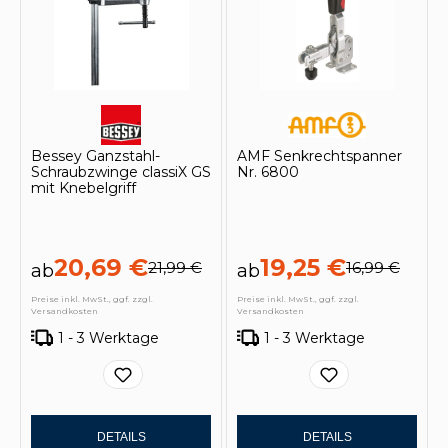
Bessey Ganzstahl-
AMF Senkrechtspanner
Schraubzwinge classiX GS
Nr. 6800
mit Knebelgriff
20,69 €
19,25 €
21,99 €
16,99 €
ab
ab
Preise inkl. MwSt., ggf. zzgl.
Preise inkl. MwSt., ggf. zzgl.
Versandkosten
Versandkosten
1 - 3 Werktage
1 - 3 Werktage
DETAILS
DETAILS