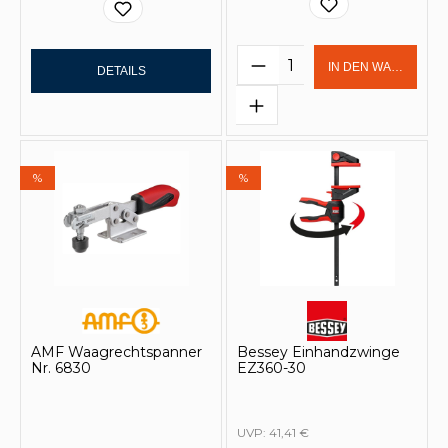
Produkt Anzahl: Gi
IN DEN WARENKOR
DETAILS
%
%
AMF Waagrechtspanner
Bessey Einhandzwinge
Nr. 6830
EZ360-30
UVP:
41,41 €