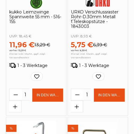
kukko Leimzwinge
URKO Verschlussraster
Spannweite 55 mm - 516-
Rohr-D.30mm Metall
155
f.Teleskopstütze -
1843003
UVP:
18,45 €
UVP:
8,93 €
11,96 €
5,75 €
13,29 €
6,39 €
vorher 13,29 €
vorher 6,39 €
Preise inkl. MwSt., ggf. zzgl.
Preise inkl. MwSt., ggf. zzgl.
Versandkosten
Versandkosten
1 - 3 Werktage
1 - 3 Werktage
Produkt Anzahl: Gib den gewünschten 
Produkt Anzahl: Gi
IN DEN WARENKORB
IN DEN WARENKOR
%
%