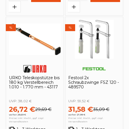
%
%
URKO Teleskopstütze bis
Festool 2x
180 kg Verstellbereich
Schraubzwinge FSZ 120 -
1.010 - 1.770 mm - 43117
489570
UVP:
38,02 €
UVP:
59,52 €
26,72 €
31,58 €
29,69 €
35,09 €
vorher 29,69 €
vorher 27,99 €
Preise inkl. MwSt., ggf. zzgl.
Preise inkl. MwSt., ggf. zzgl.
Versandkosten
Versandkosten