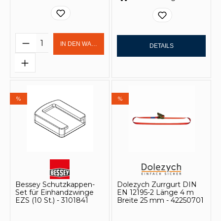
Produkt Anzahl: Gib den gewünschten 
IN DEN WARENKORB
DETAILS
%
%
Bessey Schutzkappen-
Dolezych Zurrgurt DIN
Set für Einhandzwinge
EN 12195-2 Länge 4 m
EZS (10 St.) - 3101841
Breite 25 mm - 42250701