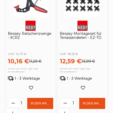
Bessey Ratschenzwinge
Bessey Montageset für
- XCR2
Terrassendielen - EZ-TD
UVP:
14,73 €
UVP:
18,55 €
10,16 €
12,59 €
11,29 €
13,99 €
Preise inkl. MwSt., ggf. zzgl.
Preise inkl. MwSt., ggf. zzgl.
Versandkosten
Versandkosten
1 - 3 Werktage
1 - 3 Werktage
Produkt Anzahl: Gib den gewünschten 
Produkt Anzahl: Gi
IN DEN WARENKORB
IN DEN WARENKOR