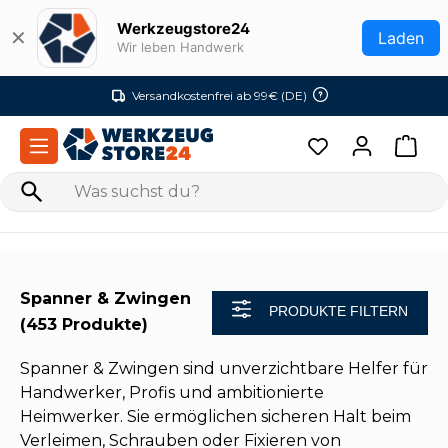
Zum Hauptinhalt springen
Werkzeugstore24
✕
Laden
Wir leben Handwerk
Versandkostenfrei ab 99€ (DE)
Spanner & Zwingen
PRODUKTE FILTERN
(453 Produkte)
Spanner & Zwingen sind unverzichtbare Helfer für
Handwerker, Profis und ambitionierte
Heimwerker. Sie ermöglichen sicheren Halt beim
Verleimen, Schrauben oder Fixieren von