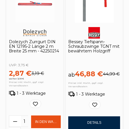
Dolezych Zurrgurt DIN
Bessey Tiefspann-
EN 12195-2 Länge 2 m
Schraubzwinge TGNT mit
Breite 25 mm - 42250214
bewährtem Holzgriff
UVP:
3,75 €
2,87 €
46,88 €
3,19 €
44,99 €
ab
vorher 3,19 €
Preise inkl. MwSt., ggf. zzgl.
Preise inkl. MwSt., ggf. zzgl.
Versandkosten
Versandkosten
1 - 3 Werktage
1 - 3 Werktage
Produkt Anzahl: Gib den gewünschten 
IN DEN WARENKORB
DETAILS