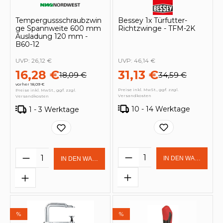
Tempergussschraubzwin
Bessey 1x Türfutter-
ge Spannweite 600 mm
Richtzwinge - TFM-2K
Ausladung 120 mm -
B60-12
UVP:
26,12 €
UVP:
46,14 €
16,28 €
31,13 €
18,09 €
34,59 €
vorher 18,09 €
Preise inkl. MwSt., ggf. zzgl.
Preise inkl. MwSt., ggf. zzgl.
Versandkosten
Versandkosten
10 - 14 Werktage
1 - 3 Werktage
Produkt Anzahl: Gi
Produkt Anzahl: Gib den gewünschten 
IN DEN WARENKOR
IN DEN WARENKORB
%
%