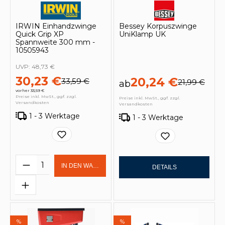
IRWIN Einhandzwinge
Bessey Korpuszwinge
Quick Grip XP
UniKlamp UK
Spannweite 300 mm -
10505943
UVP:
48,73 €
30,23 €
20,24 €
33,59 €
21,99 €
ab
vorher 33,59 €
Preise inkl. MwSt., ggf. zzgl.
Preise inkl. MwSt., ggf. zzgl.
Versandkosten
Versandkosten
1 - 3 Werktage
1 - 3 Werktage
Produkt Anzahl: Gib den gewünschten 
IN DEN WARENKORB
DETAILS
%
%