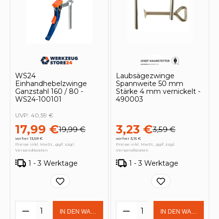
WS24
Laubsägezwinge
Einhandhebelzwinge
Spannweite 50 mm
Ganzstahl 160 / 80 -
Stärke 4 mm vernickelt -
WS24-100101
490003
UVP:
40,59 €
17,99 €
3,23 €
19,99 €
3,59 €
vorher 13,59 €
vorher 3,15 €
Preise inkl. MwSt., ggf. zzgl.
Preise inkl. MwSt., ggf. zzgl.
Versandkosten
Versandkosten
1 - 3 Werktage
1 - 3 Werktage
Produkt Anzahl: Gib den gewünschten 
Produkt Anzahl: Gi
IN DEN WARENKORB
IN DEN WARENKOR