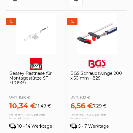
%
%
Bessey Rastnase für
BGS Schraubzwinge 200
Montagestütze ST -
x 50 mm - 829
3101969
UVP:
11,96 €
UVP:
9,13 €
10,34 €
6,56 €
11,49 €
7,29 €
Preise inkl. MwSt., ggf. zzgl.
Preise inkl. MwSt., ggf. zzgl.
Versandkosten
Versandkosten
10 - 14 Werktage
5 - 7 Werktage