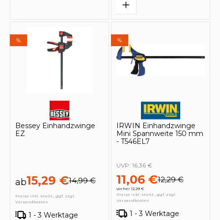
%
%
Bessey Einhandzwinge
IRWIN Einhandzwinge
EZ
Mini Spannweite 150 mm
- T546EL7
UVP:
16,36 €
11,06 €
15,29 €
12,29 €
14,99 €
ab
vorher 12,29 €
Preise inkl. MwSt., ggf. zzgl.
Preise inkl. MwSt., ggf. zzgl.
Versandkosten
Versandkosten
1 - 3 Werktage
1 - 3 Werktage