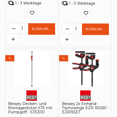
1 - 3 Werktage
1 - 3 Werktage
Produkt Anzahl: Gib den gewünschten 
Produkt Anzahl: Gi
IN DEN WARENKORB
IN DEN WARENKOR
%
%
Bessey Decken‑ und
Bessey 2x Einhand-
Montagestütze STE mit
Tischzwinge EZR 150/60 -
Pumpgriff - STE300
EZR15SET