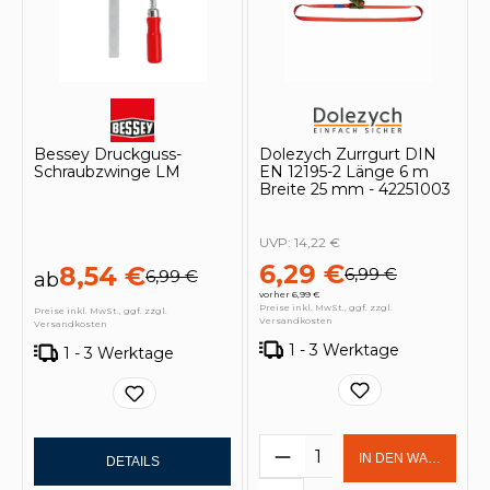
Bessey Druckguss-
Dolezych Zurrgurt DIN
Schraubzwinge LM
EN 12195-2 Länge 6 m
Breite 25 mm - 42251003
UVP:
14,22 €
6,29 €
8,54 €
6,99 €
6,99 €
ab
vorher 6,99 €
Preise inkl. MwSt., ggf. zzgl.
Preise inkl. MwSt., ggf. zzgl.
Versandkosten
Versandkosten
1 - 3 Werktage
1 - 3 Werktage
Produkt Anzahl: Gi
IN DEN WARENKOR
DETAILS