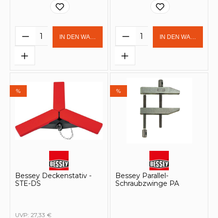
Produkt Anzahl: Gib den gewünschten 
Produkt Anzahl: Gi
IN DEN WARENKORB
IN DEN WARENKOR
%
%
Bessey Deckenstativ -
Bessey Parallel-
STE-DS
Schraubzwinge PA
UVP:
27,33 €