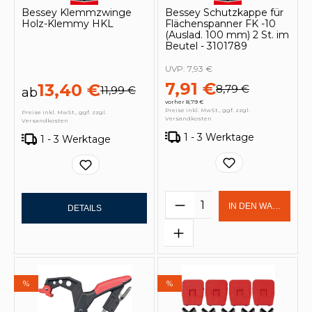
Bessey Klemmzwinge
Bessey Schutzkappe für
Holz-Klemmy HKL
Flächenspanner FK -10
(Auslad. 100 mm) 2 St. im
Beutel - 3101789
UVP:
7,93 €
7,91 €
13,40 €
8,79 €
11,99 €
ab
vorher 8,79 €
Preise inkl. MwSt., ggf. zzgl.
Preise inkl. MwSt., ggf. zzgl.
Versandkosten
Versandkosten
1 - 3 Werktage
1 - 3 Werktage
Produkt Anzahl: Gi
IN DEN WARENKOR
DETAILS
%
%