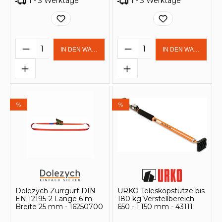
1 - 3 Werktage
1 - 3 Werktage
Produkt Anzahl: Gib den gewünschten 
Produkt Anzahl: Gi
IN DEN WARENKORB
IN DEN WARENKOR
%
%
Dolezych Zurrgurt DIN
URKO Teleskopstütze bis
EN 12195-2 Länge 6 m
180 kg Verstellbereich
Breite 25 mm - 16250700
650 - 1.150 mm - 43111