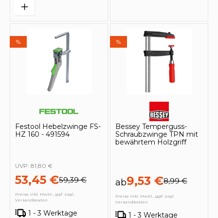
%
%
Festool Hebelzwinge FS-
Bessey Temperguss-
HZ 160 - 491594
Schraubzwinge TPN mit
bewährtem Holzgriff
UVP:
81,80 €
53,45 €
9,53 €
59,39 €
8,99 €
ab
Preise inkl. MwSt., ggf. zzgl.
Preise inkl. MwSt., ggf. zzgl.
Versandkosten
Versandkosten
1 - 3 Werktage
1 - 3 Werktage