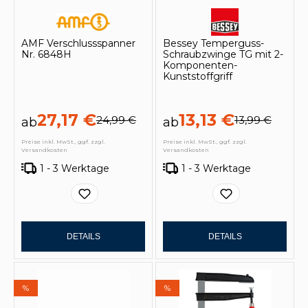
AMF Verschlussspanner
Bessey Temperguss-
Nr. 6848H
Schraubzwinge TG mit 2-
Komponenten-
Kunststoffgriff
27,17 €
13,13 €
24,99 €
13,99 €
ab
ab
Preise inkl. MwSt., ggf. zzgl.
Preise inkl. MwSt., ggf. zzgl.
Versandkosten
Versandkosten
1 - 3 Werktage
1 - 3 Werktage
DETAILS
DETAILS
%
%