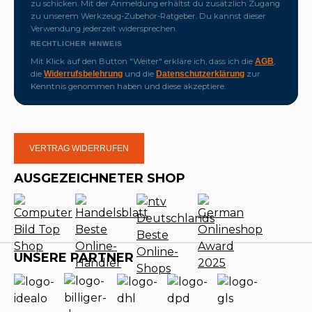
zu schicken. Mit der Anmeldung erhältst du zusätzlich Zugang
zu unserem Werkzeug-Zubehör-Ratgeber. Du kannst dieser
Verwendung jederzeit widersprechen.
RECHTLICHER HINWEIS
Mit Klick auf den Button "Weiter" erkläre ich, dass ich die
,
AGB
die
und die
zur
Widerrufsbelehrung
Datenschutzerklärung
Kenntnis genommen haben und diese akzeptiere.
VERTRAG WIDERRUFEN
AUSGEZEICHNETER SHOP
UNSERE PARTNER