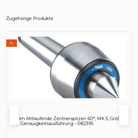
Zugehörige Produkte
Produktgalerie überspringen
%
Röhm Mitlaufende Zentrierspitzen 60°, MK 5, Größe
110, Genauigkeitsausführung - 082395