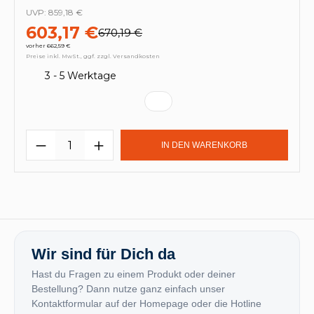
UVP:
859,18 €
603,17 €
670,19 €
vorher 662,59 €
Preise inkl. MwSt., ggf. zzgl. Versandkosten
3 - 5 Werktage
Produkt Anzahl: Gib den gewünschten
IN DEN WARENKORB
Wir sind für Dich da
Hast du Fragen zu einem Produkt oder deiner
Bestellung? Dann nutze ganz einfach unser
Kontaktformular auf der Homepage oder die Hotline