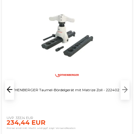
ROTHENBERGER Taumel-Bördelgerät mit Matrize Zoll - 222402
333,14 EUR
234,44 EUR
Preise sind inkl. MwSt. und ggf. zzgl. Versandkosten