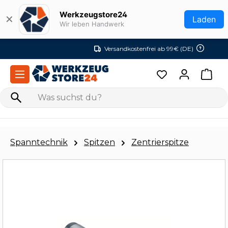
Zum Hauptinhalt springen
Werkzeugstore24
✕
Laden
Wir leben Handwerk
Versandkostenfrei ab 99€ (DE)
Spanntechnik
Spitzen
Zentrierspitze