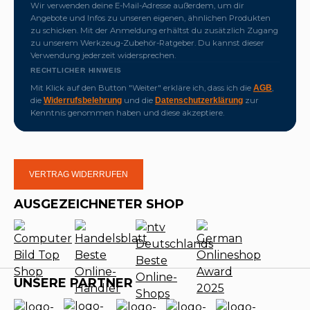
Wir verwenden deine E-Mail-Adresse außerdem, um dir
Angebote und Infos zu unseren eigenen, ähnlichen Produkten
zu schicken. Mit der Anmeldung erhältst du zusätzlich Zugang
zu unserem Werkzeug-Zubehör-Ratgeber. Du kannst dieser
Verwendung jederzeit widersprechen.
RECHTLICHER HINWEIS
Mit Klick auf den Button "Weiter" erkläre ich, dass ich die
,
AGB
die
und die
zur
Widerrufsbelehrung
Datenschutzerklärung
Kenntnis genommen haben und diese akzeptiere.
VERTRAG WIDERRUFEN
AUSGEZEICHNETER SHOP
UNSERE PARTNER