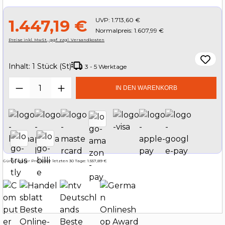
UVP:
1.713,60 €
1.447,19 €
Normalpreis: 1.607,99 €
Preise inkl. MwSt., ggf. zzgl. Versandkosten
Inhalt:
1 Stück (St)
3 - 5 Werktage
Produkt Anzahl: Gib den gewünschten W
IN DEN WARENKORB
Günstigster Preis der letzten 30 Tage: 1.557,89 €