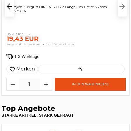
Dolezych Zurrgurt DIN EN 12195-2 Länge 6 m Breite 35 mm -
26352356-6
38,02 EUR
19,43 EUR
Preise sind inkl. MwSt. und ggf. zzgl. Versandkosten
1-3 Werktage
Merken
IN DEN WARENKORB
Top Angebote
STARKE ARTIKEL, STARK GEFRAGT