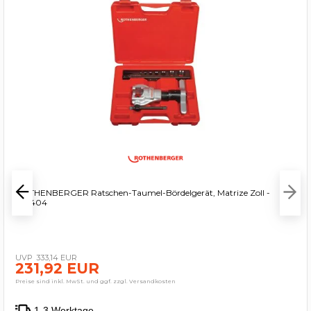
ROTHENBERGER Ratschen-Taumel-Bördelgerät, Matrize Zoll -
222404
333,14 EUR
231,92 EUR
Preise sind inkl. MwSt. und ggf. zzgl. Versandkosten
1-3 Werktage