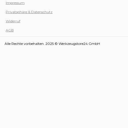
Impressum
Privatsphäre & Datenschutz
Werk
Widerruf
AGB
Alle Rechte vorbehalten. 2025 © Werkzeugstore24 GmbH