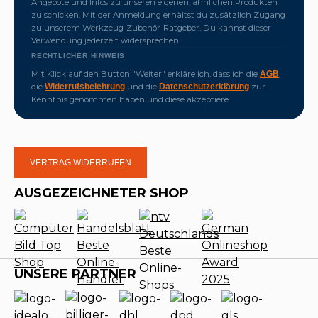
Angebote und Infos zu unseren eigenen, ähnlichen Produkten
zu schicken. Mit der Anmeldung erhältst du zusätzlich Zugang
zu unserem Werkzeug-Zubehör-Ratgeber. Du kannst dieser
Verwendung jederzeit widersprechen.
RECHTLICHER HINWEIS
Mit Klick auf den Button "Weiter" erkläre ich, dass ich die
,
AGB
die
und die
zur
Widerrufsbelehrung
Datenschutzerklärung
Kenntnis genommen haben und diese akzeptiere.
VERTRAG WIDERRUFEN
AUSGEZEICHNETER SHOP
UNSERE PARTNER