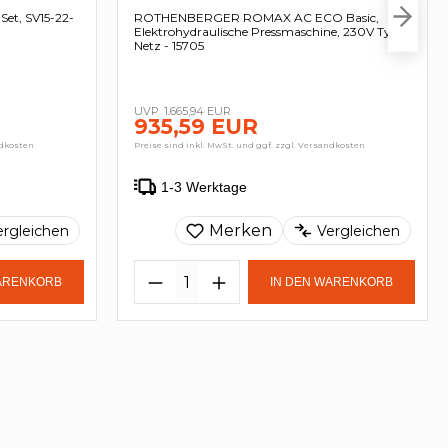
t, SV15-22-
ROTHENBERGER ROMAX AC ECO Basic,
Elektrohydraulische Pressmaschine, 230V Typ C
Netz - 15705
1.665,94 EUR
935,59 EUR
ndkosten
Preise sind inkl. MwSt. und ggf. zzgl. Versandkosten
1-3 Werktage
Merken
ergleichen
Vergleichen
WARENKORB
IN DEN WARENKORB