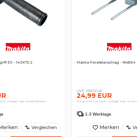
griff 30 - 140X75-2
Makita Parallelanschlag - 164834
29,63 EUR
UR
24,99 EUR
MwSt. und ggf. zzgl. Versandkosten
Preise sind inkl. MwSt. und ggf. zzgl. Versa
ge
1-3 Werktage
Merken
Merken
Vergleichen
V