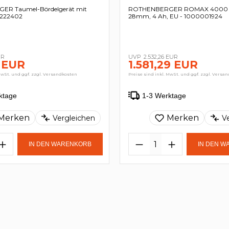
R Taumel-Bördelgerät mit
ROTHENBERGER ROMAX 4000 Se
- 222402
28mm, 4 Ah, EU - 1000001924
UR
2.532,26 EUR
 EUR
1.581,29 EUR
MwSt. und ggf. zzgl. Versandkosten
Preise sind inkl. MwSt. und ggf. zzgl. Versa
ktage
1-3 Werktage
Merken
Merken
Vergleichen
V
IN DEN WARENKORB
IN DEN 