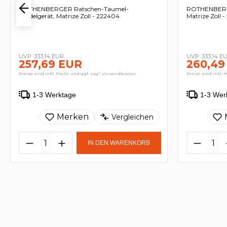
ROTHENBERGER Ratschen-Taumel-
ROTHENBERGE
Bördelgerät, Matrize Zoll - 222404
Matrize Zoll 
333,14 EUR
333,14 E
257,69 EUR
260,49
Preise sind inkl. MwSt. und ggf. zzgl. Versandkosten
Preise sind inkl. 
1-3 Werktage
1-3 Wer
Merken
Vergleichen
IN DEN WARENKORB