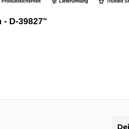
Produktsicherheit
Lieferumfang
Trusted S
 - D-39827"
Dei