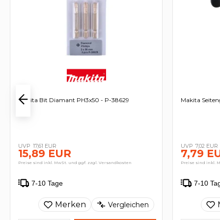
Makita Bit Diamant PH3x50 - P-38629
Makita Seiten
17,61 EUR
7,02 EUR
15,89 EUR
7,79 E
Preise sind inkl. MwSt. und ggf. zzgl. Versandkosten
Preise sind inkl. 
7-10 Tage
7-10 Ta
Merken
Vergleichen