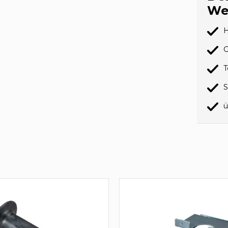
We
H
G
T
S
ü