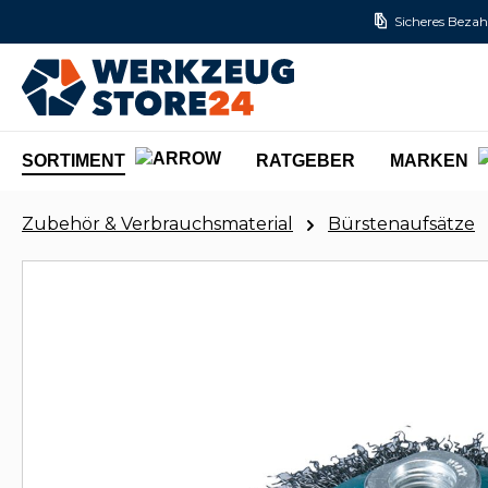
Sicheres Bezah
m Hauptinhalt springen
Zur Suche springen
Zur Hauptnavigation springen
SORTIMENT
RATGEBER
MARKEN
Zubehör & Verbrauchsmaterial
Bürstenaufsätze