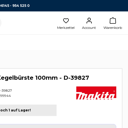
06145 - 954 525 0
Merkzettel
Account
Warenkorb
Kegelbürste 100mm - D-39827
-39827
399944
och 1 auf Lager!