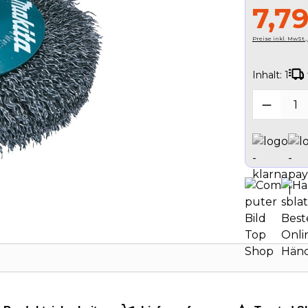
7,7
Preise inkl. MwSt.
Inhalt:
1
Produk