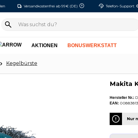
len
Versandkostenfrei ab 99€ (DE)
Telefon-Support:
AKTIONEN
BONUSWERKSTATT
Kegelbürste
Makita 
D
Hersteller Nr.:
0088381
EAN:
Nur n