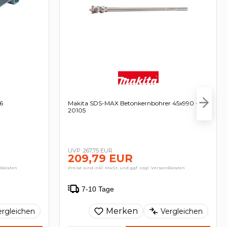
-6
Makita SDS-MAX Betonkernbohrer 45x990 - E-
20105
267,75 EUR
209,79 EUR
ndkosten
Preise sind inkl. MwSt. und ggf. zzgl. Versandkosten
7-10 Tage
Merken
ergleichen
Vergleichen