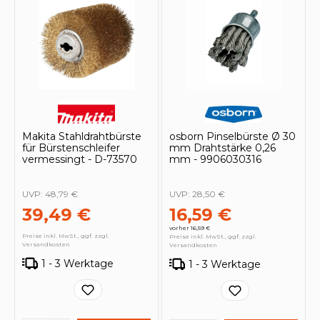
Makita Stahldrahtbürste
osborn Pinselbürste Ø 30
für Bürstenschleifer
mm Drahtstärke 0,26
vermessingt - D-73570
mm - 9906030316
UVP:
48,79 €
UVP:
28,50 €
39,49 €
16,59 €
vorher 16,59 €
Preise inkl. MwSt., ggf. zzgl.
Preise inkl. MwSt., ggf. zzgl.
Versandkosten
Versandkosten
1 - 3 Werktage
1 - 3 Werktage