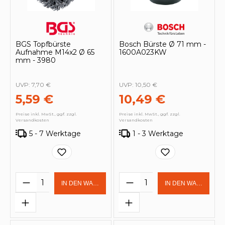
BGS Topfbürste
Bosch Bürste Ø 71 mm -
Aufnahme M14x2 Ø 65
1600A023KW
mm - 3980
UVP:
7,70 €
UVP:
10,50 €
5,59 €
10,49 €
Preise inkl. MwSt., ggf. zzgl.
Preise inkl. MwSt., ggf. zzgl.
Versandkosten
Versandkosten
5 - 7 Werktage
1 - 3 Werktage
Produkt Anzahl: Gib den gewünschten 
Produkt Anzahl: Gi
IN DEN WARENKORB
IN DEN WARENKOR