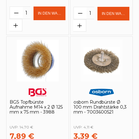
Produkt Anzahl: Gib den gewünschten 
Produkt Anzahl: Gi
IN DEN WARENKORB
IN DEN WARENKOR
BGS Topfbürste
osborn Rundbürste Ø
Aufnahme M14 x 2 Ø 125
100 mm Drahtstärke 0,3
mm x 75 mm - 3988
mm - 7003600521
UVP:
14,70 €
UVP:
4,11 €
7,89 €
3,39 €