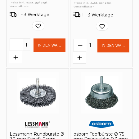
Preise inkl. MwSt., ggf. zzgl.
Preise inkl. MwSt., ggf. zzgl.
Versandkosten
Versandkosten
1 - 3 Werktage
1 - 3 Werktage
Produkt Anzahl: Gib den gewünschten 
Produkt Anzahl: Gi
IN DEN WARENKORB
IN DEN WARENKOR
Lessmann Rundbürste Ø
osborn Topfbürste Ø 75