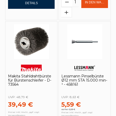
Produkt Anzahl: Gi
IN DEN WARENKOR
DETAILS
Makita Stahldrahtbürste
Lessmann Pinselbürste
für Bürstenschleifer - D-
Ø12 mm STA 15.000 min-
73564
¹ - 458161
UVP:
48,79 €
UVP:
8,63 €
39,49 €
5,59 €
vorher 5,59 €
Preise inkl. MwSt., ggf. zzgl.
Preise inkl. MwSt., ggf. zzgl.
Versandkosten
Versandkosten