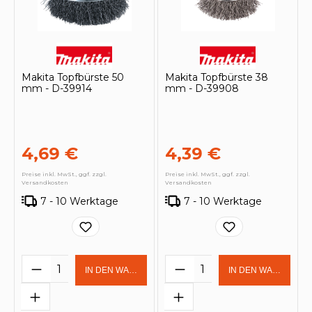
Makita Topfbürste 50
Makita Topfbürste 38
mm - D-39914
mm - D-39908
4,69 €
4,39 €
Preise inkl. MwSt., ggf. zzgl.
Preise inkl. MwSt., ggf. zzgl.
Versandkosten
Versandkosten
7 - 10 Werktage
7 - 10 Werktage
Produkt Anzahl: Gib den gewünschten 
Produkt Anzahl: Gi
IN DEN WARENKORB
IN DEN WARENKOR