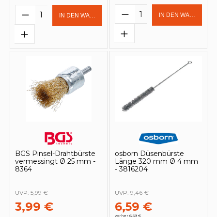
Produkt Anzahl: Gi
Produkt Anzahl: Gib den gewünschten 
IN DEN WARENKOR
IN DEN WARENKORB
BGS Pinsel-Drahtbürste
osborn Düsenbürste
vermessingt Ø 25 mm -
Länge 320 mm Ø 4 mm
8364
- 3816204
UVP:
5,99 €
UVP:
9,46 €
3,99 €
6,59 €
vorher 6,59 €