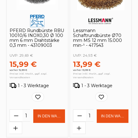
PFERD Rundbürste RBU
Lessmann
10010/6 INOX0,30 Ø 100
Schaftrundbürste Ø70
mm 6 mm Drahtstärke
mm MS 12 mm 15.000
0,3 mm - 43109003
min-¹ - 417543
UVP:
29,69 €
UVP:
24,93 €
15,99 €
13,99 €
vorher 15,99 €
vorher 13,99 €
Preise inkl. MwSt., ggf. zzgl.
Preise inkl. MwSt., ggf. zzgl.
Versandkosten
Versandkosten
1 - 3 Werktage
1 - 3 Werktage
Produkt Anzahl: Gib den gewünschten 
Produkt Anzahl: Gi
IN DEN WARENKORB
IN DEN WARENKOR