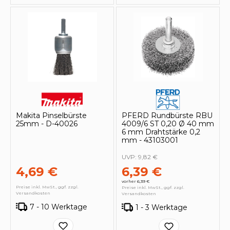
Makita Pinselbürste
PFERD Rundbürste RBU
25mm - D-40026
4009/6 ST 0,20 Ø 40 mm
6 mm Drahtstärke 0,2
mm - 43103001
UVP:
9,82 €
4,69 €
6,39 €
vorher 6,39 €
Preise inkl. MwSt., ggf. zzgl.
Preise inkl. MwSt., ggf. zzgl.
Versandkosten
Versandkosten
7 - 10 Werktage
1 - 3 Werktage