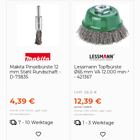
Makita Pinselbürste 12
Lessmann Topfbürste
mm Stahl Rundschaft -
Ø65 mm VA 12.000 min-¹
D-73835
- 421367
UVP:
26,12 €
4,39 €
12,39 €
vorher 12,39 €
Preise inkl. MwSt., ggf. zzgl.
Preise inkl. MwSt., ggf. zzgl.
Versandkosten
Versandkosten
7 - 10 Werktage
1 - 3 Werktage