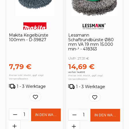
Makita Kegelbürste
Lessmann
100mm - D-39827
Schaftrundbürste Ø80
mm VA 19 mm 15.000
min-¹ - 418363
UVP:
27,31 €
7,79 €
14,69 €
vorher 14,69 €
Preise inkl. MwSt., ggf. zzgl.
Preise inkl. MwSt., ggf. zzgl.
Versandkosten
Versandkosten
1 - 3 Werktage
1 - 3 Werktage
Produkt Anzahl: Gib den gewünschten 
Produkt Anzahl: Gi
IN DEN WARENKORB
IN DEN WARENKOR