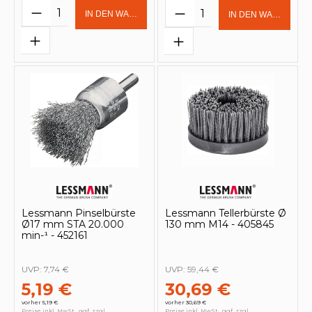
Produkt Anzahl: Gib den gewünschten 
Produkt Anzahl: Gi
IN DEN WARENKORB
IN DEN WARENKOR
Lessmann Pinselbürste
Lessmann Tellerbürste Ø
Ø17 mm STA 20.000
130 mm M14 - 405845
min-¹ - 452161
UVP:
7,74 €
UVP:
59,44 €
5,19 €
30,69 €
vorher 5,19 €
vorher 30,69 €
Preise inkl. MwSt., ggf. zzgl.
Preise inkl. MwSt., ggf. zzgl.