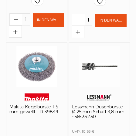
Produkt Anzahl: Gib den gewünschten 
Produkt Anzahl: Gi
IN DEN WARENKORB
IN DEN WARENKOR
Makita Kegelbürste 115
Lessmann Düsenbürste
mm gewellt - D-39849
Ø 25 mm Schaft 3,8 mm
- 565.342.50
UVP:
10,65 €