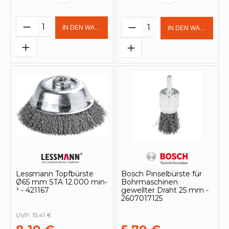
Produkt Anzahl: Gib den gewünschten 
Produkt Anzahl: Gi
IN DEN WARENKORB
IN DEN WARENKOR
Lessmann Topfbürste
Bosch Pinselbürste für
Ø65 mm STA 12.000 min-
Bohrmaschinen
¹ - 421167
gewellter Draht 25 mm -
2607017125
UVP:
15,41 €