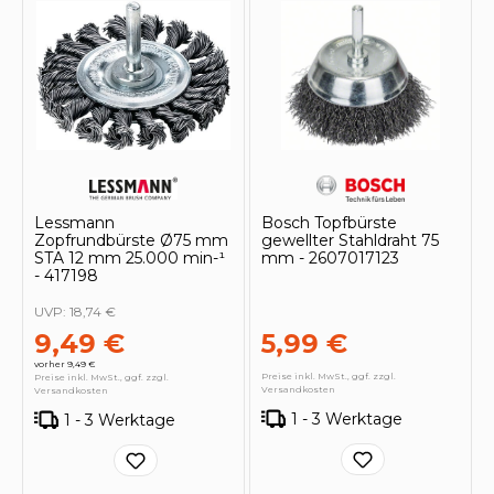
Lessmann
Bosch Topfbürste
Zopfrundbürste Ø75 mm
gewellter Stahldraht 75
STA 12 mm 25.000 min-¹
mm - 2607017123
- 417198
UVP:
18,74 €
9,49 €
5,99 €
vorher 9,49 €
Preise inkl. MwSt., ggf. zzgl.
Preise inkl. MwSt., ggf. zzgl.
Versandkosten
Versandkosten
1 - 3 Werktage
1 - 3 Werktage