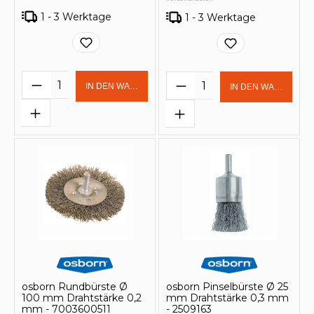
1 - 3 Werktage
1 - 3 Werktage
Produkt Anzahl: Gib den gewünschten 
Produkt Anzahl: Gi
IN DEN WARENKORB
IN DEN WARENKOR
osborn Rundbürste Ø
osborn Pinselbürste Ø 25
100 mm Drahtstärke 0,2
mm Drahtstärke 0,3 mm
mm - 7003600511
- 2509163