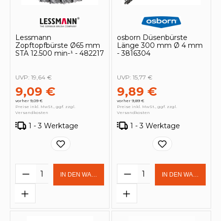
Lessmann
osborn Düsenbürste
Zopftopfbürste Ø65 mm
Länge 300 mm Ø 4 mm
STA 12.500 min-¹ - 482217
- 3816304
UVP:
19,64 €
UVP:
15,77 €
9,09 €
9,89 €
vorher 9,09 €
vorher 9,89 €
Preise inkl. MwSt., ggf. zzgl.
Preise inkl. MwSt., ggf. zzgl.
Versandkosten
Versandkosten
1 - 3 Werktage
1 - 3 Werktage
Produkt Anzahl: Gib den gewünschten 
Produkt Anzahl: Gi
IN DEN WARENKORB
IN DEN WARENKOR