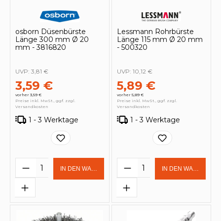
osborn Düsenbürste
Lessmann Rohrbürste
Länge 300 mm Ø 20
Länge 115 mm Ø 20 mm
mm - 3816820
- 500320
UVP:
3,81 €
UVP:
10,12 €
3,59 €
5,89 €
vorher 3,59 €
vorher 5,89 €
Preise inkl. MwSt., ggf. zzgl.
Preise inkl. MwSt., ggf. zzgl.
Versandkosten
Versandkosten
1 - 3 Werktage
1 - 3 Werktage
Produkt Anzahl: Gib den gewünschten 
Produkt Anzahl: Gi
IN DEN WARENKORB
IN DEN WARENKOR