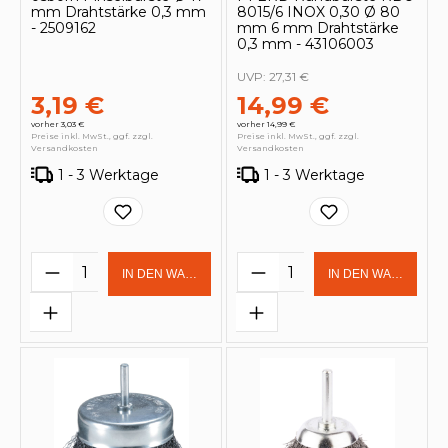
mm Drahtstärke 0,3 mm
8015/6 INOX 0,30 Ø 80
- 2509162
mm 6 mm Drahtstärke
0,3 mm - 43106003
UVP:
27,31 €
3,19 €
14,99 €
vorher 3,03 €
vorher 14,99 €
Preise inkl. MwSt., ggf. zzgl.
Preise inkl. MwSt., ggf. zzgl.
Versandkosten
Versandkosten
1 - 3 Werktage
1 - 3 Werktage
Produkt Anzahl: Gib den gewünschten 
Produkt Anzahl: Gi
IN DEN WARENKORB
IN DEN WARENKOR