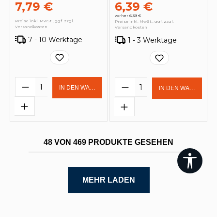
7,79 €
6,39 €
vorher 6,39 €
Preise inkl. MwSt., ggf. zzgl.
Preise inkl. MwSt., ggf. zzgl.
Versandkosten
Versandkosten
7 - 10 Werktage
1 - 3 Werktage
Produkt Anzahl: Gib den gewünschten 
Produkt Anzahl: Gi
IN DEN WARENKORB
IN DEN WARENKOR
48 VON 469 PRODUKTE GESEHEN
Werk
MEHR LADEN