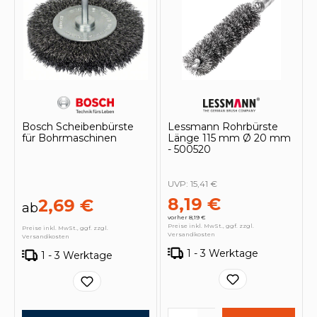
Bosch Scheibenbürste
Lessmann Rohrbürste
für Bohrmaschinen
Länge 115 mm Ø 20 mm
- 500520
UVP:
15,41 €
8,19 €
2,69 €
ab
vorher 8,19 €
Preise inkl. MwSt., ggf. zzgl.
Preise inkl. MwSt., ggf. zzgl.
Versandkosten
Versandkosten
1 - 3 Werktage
1 - 3 Werktage