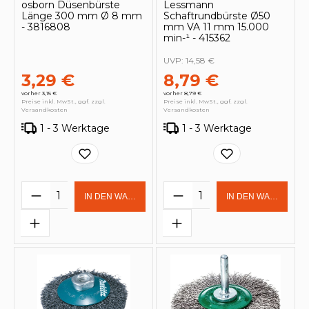
osborn Düsenbürste
Lessmann
Länge 300 mm Ø 8 mm
Schaftrundbürste Ø50
- 3816808
mm VA 11 mm 15.000
min-¹ - 415362
UVP:
14,58 €
3,29 €
8,79 €
vorher 3,15 €
vorher 8,79 €
Preise inkl. MwSt., ggf. zzgl.
Preise inkl. MwSt., ggf. zzgl.
Versandkosten
Versandkosten
1 - 3 Werktage
1 - 3 Werktage
Produkt Anzahl: Gib den gewünschten 
Produkt Anzahl: Gi
IN DEN WARENKORB
IN DEN WARENKOR