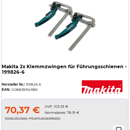
Makita 2x Klemmzwingen für Führungsschienen -
199826-6
199826-6
Hersteller Nr.:
0088381541589
EAN:
UVP:
103,53 €
70,37 €
Normalpreis: 78,19 €
Preise inkl. MwSt., ggf. zzgl. Versandkosten