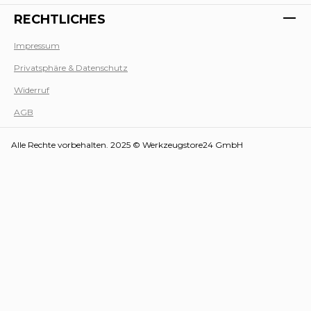
RECHTLICHES
Impressum
Privatsphäre & Datenschutz
Werk
Widerruf
AGB
Alle Rechte vorbehalten. 2025 © Werkzeugstore24 GmbH