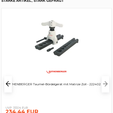
STARKE ARTIKEL, STARK GEFRAGT
ROTHENBERGER Taumel-Bördelgerät mit Matrize Zoll - 222402
333,14 EUR
234,44 EUR