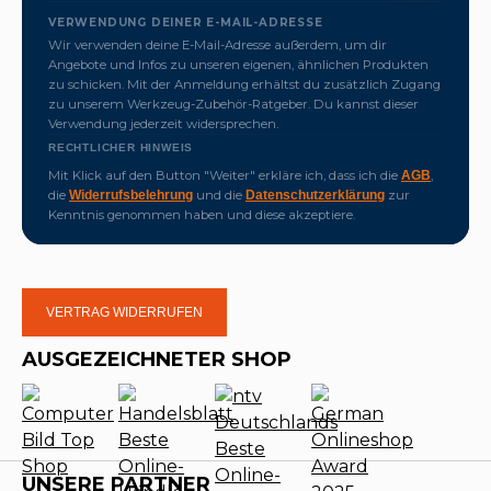
VERWENDUNG DEINER E-MAIL-ADRESSE
Wir verwenden deine E-Mail-Adresse außerdem, um dir
Angebote und Infos zu unseren eigenen, ähnlichen Produkten
zu schicken. Mit der Anmeldung erhältst du zusätzlich Zugang
zu unserem Werkzeug-Zubehör-Ratgeber. Du kannst dieser
Verwendung jederzeit widersprechen.
RECHTLICHER HINWEIS
Mit Klick auf den Button "Weiter" erkläre ich, dass ich die
,
AGB
die
und die
zur
Widerrufsbelehrung
Datenschutzerklärung
Kenntnis genommen haben und diese akzeptiere.
VERTRAG WIDERRUFEN
AUSGEZEICHNETER SHOP
UNSERE PARTNER