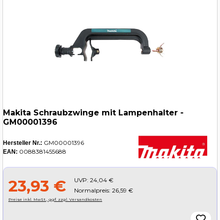
Makita Schraubzwinge mit Lampenhalter -
GM00001396
GM00001396
Hersteller Nr.:
0088381455688
EAN:
UVP:
24,04 €
23,93 €
Normalpreis: 26,59 €
Preise inkl. MwSt., ggf. zzgl. Versandkosten