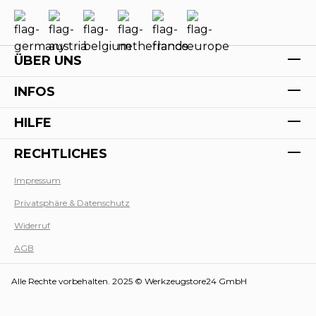
ÜBER UNS
INFOS
HILFE
RECHTLICHES
Impressum
Privatsphäre & Datenschutz
Werk
Widerruf
AGB
Alle Rechte vorbehalten. 2025 © Werkzeugstore24 GmbH