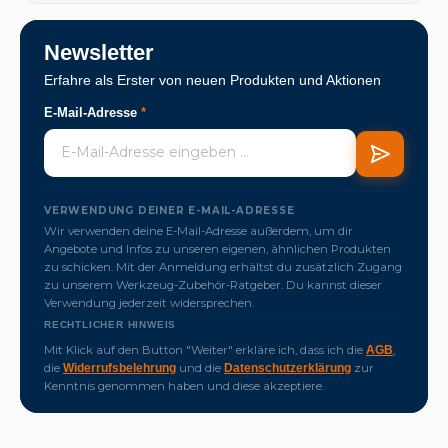
Newsletter
Erfahre als Erster von neuen Produkten und Aktionen
E-Mail-Adresse
*
VERWENDUNG DEINER E-MAIL-ADRESSE
Wir verwenden deine E-Mail-Adresse außerdem, um dir
Angebote und Infos zu unseren eigenen, ähnlichen Produkten
zu schicken. Mit der Anmeldung erhältst du zusätzlich Zugang
zu unserem Werkzeug-Zubehör-Ratgeber. Du kannst dieser
Verwendung jederzeit widersprechen.
RECHTLICHER HINWEIS
Mit Klick auf den Button "Weiter" erkläre ich, dass ich die
,
AGB
die
und die
zur
Widerrufsbelehrung
Datenschutzerklärung
Kenntnis genommen haben und diese akzeptiere.