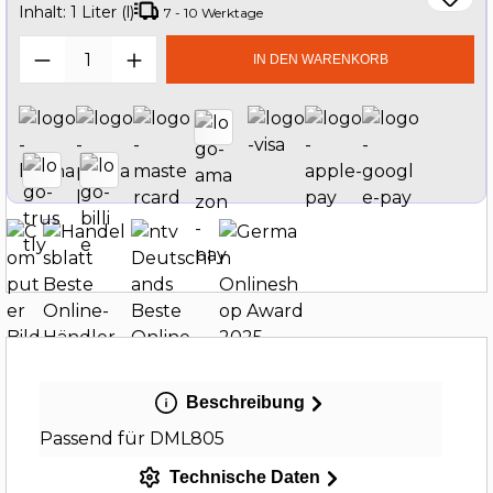
Inhalt:
1 Liter (l)
7 - 10 Werktage
Produkt Anzahl: Gib den gewünschten W
IN DEN WARENKORB
Beschreibung
Passend für DML805
Technische Daten