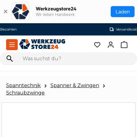
Zum Hauptinhalt springen
Werkzeugstore24
✕
Laden
Wir leben Handwerk
Versandkostenfrei ab 99€ (DE)
Spanntechnik
Spanner & Zwingen
Schraubzwinge