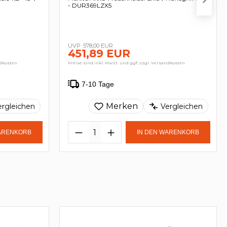
- DUR369LZX5
578,00 EUR
451,89 EUR
ndkosten
Preise sind inkl. MwSt. und ggf. zzgl. Versandkosten
7-10 Tage
Merken
ergleichen
Vergleichen
WARENKORB
IN DEN WARENKORB