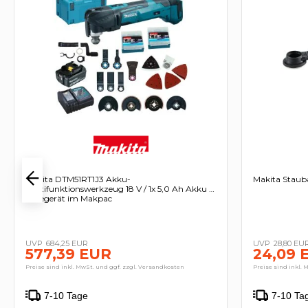
Makita DTM51RT1J3 Akku-
Makita Staub
Multifunktionswerkzeug 18 V / 1x 5,0 Ah Akku +
Ladegerät im Makpac
684,25 EUR
28,80 EU
577,39 EUR
24,09 
Preise sind inkl. MwSt. und ggf. zzgl. Versandkosten
Preise sind inkl. 
7-10 Tage
7-10 Ta