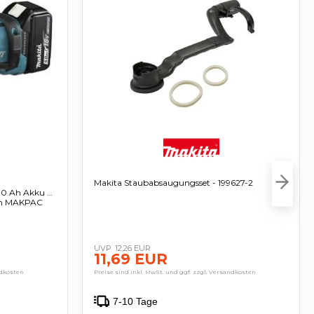
Makita Staubabsaugungsset - 199627-2
5,0 Ah Akku +
 im MAKPAC
12,26 EUR
11,69 EUR
ndkosten
Preise sind inkl. MwSt. und ggf. zzgl. Versandkosten
7-10 Tage