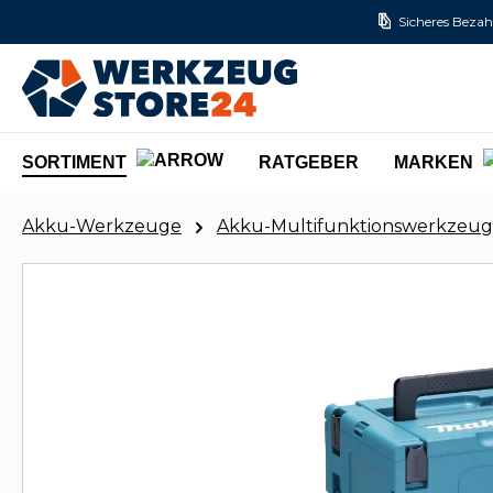
Sicheres Bezah
m Hauptinhalt springen
Zur Suche springen
Zur Hauptnavigation springen
SORTIMENT
RATGEBER
MARKEN
Akku-Werkzeuge
Akku-Multifunktionswerkzeug &