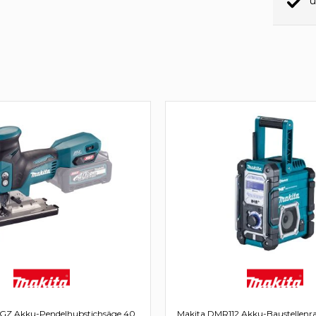
ü
GZ Akku-Pendelhubstichsäge 40
Makita DMR112 Akku-Baustellenrad