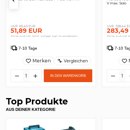
V max. Solo
65,45 EUR
328,44 
51,89 EUR
283,49
Preise sind inkl. MwSt. und ggf. zzgl. Versandkosten
Preise sind inkl. 
7-10 Tage
7-10 Ta
Merken
Vergleichen
IN DEN WARENKORB
Top Produkte
AUS DEINER KATEGORIE