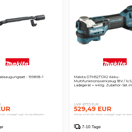
absaugungsset - 199898-1
Makita DTM52T1JX2 Akku-
Multifunktionswerkzeug 18V / 1x 
Ladegerät + 44tlg. Zubehör-Set
R
677,11 EUR
EUR
529,49 EUR
MwSt. und ggf. zzgl. Versandkosten
Preise sind inkl. MwSt. und ggf. zzgl. Versa
ge
7-10 Tage