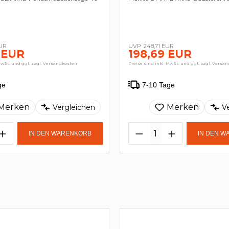
EUR
248,71 EUR
 EUR
198,69 EUR
MwSt. und ggf. zzgl. Versandkosten
Preise sind inkl. MwSt. und ggf. zzgl. Versa
ge
7-10 Tage
Merken
Merken
Vergleichen
V
IN DEN WARENKORB
IN DEN 