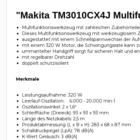
"Makita TM3010CX4J Multi
Multifunktionswerkzeug mit zahlreichen Zubehörtei
Dieses Multifunktionswerkzeug mit werkzeuglosem Zub
ausgestattet mit einem Schnellspannwechsel der Auf
mit einem 320 W Motor, die Schwingungsrate kann zw
ummantelter Handgriff sorgt für sicheren Halt und 
mit regelbarer Drehzahl
doppelt schutzisoliert
Merkmale
Leistungsaufnahme: 320 W
Leerlauf-Oszillation: 6.000 - 20.000 min-1
Oszillationswinkel: 2 x 1,6º
Schleiffläche (Dreieck): 93 x 93 x 93 mm
Länge des Netzkabels: 2,5 m
Produktabmessung (L x B x H): 283 x 68 x 87 mm
Schalldruckpegel (LpA): 78 dB(A)
K-Wert Geräusch: 3 dB(A)