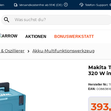
len
Versandkostenfrei ab 99€ (DE)
Telefon-Support:
AKTIONEN
BONUSWERKSTATT
 Oszillierer
Akku-Multifunktionswerkzeug
Makita 
320 W 
T
Hersteller Nr.:
00883816
EAN:
393