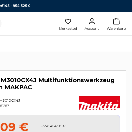
06145 - 954 525 0
Merkzettel
Account
Warenkorb
TM3010CX4J Multifunktionswerkzeug
im MAKPAC
M3010CX4J
51257
,09 €
UVP:
454,58 €