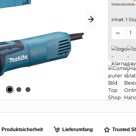
Preise inkl. MwSt.
Inhalt:
1 Stü
Produk
Produktsicherheit
Lieferumfang
Trusted S