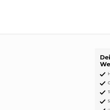
Dei
We
H
G
T
S