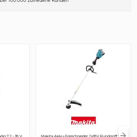
ber 100.000 zufriedene Kunden
io 7,2 - 18 V
Makita Akku-Freischneider 2x18V Rundgriff Solo