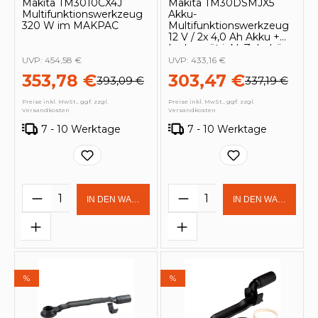
Makita TM3010CX4J
Makita TM30DSMJX5
Multifunktionswerkzeug
Akku-
320 W im MAKPAC
Multifunktionswerkzeug
12 V / 2x 4,0 Ah Akku +
Ladegerät inkl. Zubehör-
Set 14tlg. im Makpac
UVP:
454,58 €
UVP:
433,16 €
353,78 €
303,47 €
393,09 €
337,19 €
Preise inkl. MwSt., ggf. zzgl.
Preise inkl. MwSt., ggf. zzgl.
Versandkosten
Versandkosten
7 - 10 Werktage
7 - 10 Werktage
Produkt Anzahl: Gib den gewünschten 
Produkt Anzahl: Gi
IN DEN WARENKORB
IN DEN WARENKOR
%
%