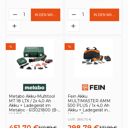
Produkt Anzahl: Gib den gewünschten 
Produkt Anzahl: Gi
IN DEN WARENKORB
IN DEN WARENKOR
%
%
Metabo Akku-Multitool
Fein Akku
MT 18 LTX / 2x 4,0 Ah
MULTIMASTER AMM
Akku + Ladegerät im
500 PLUS / 1x 4,0 Ah
Metaloc - 613021800 (B-
Akku + Ladegerät in
WARE mit optischen
Nylon-Tasche -
Mängeln)
71293870000
UVP:
386,75 €
451,70 €
298,79 €
501,89 €
331,99 €