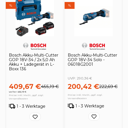
%
%
Bosch Akku-Multi-Cutter
Bosch Akku-Multi-Cutter
GOP 18V-34 / 2x 5,0 Ah
GOP 18V-34 Solo -
Akku + Ladegerät in L-
06018G2001
Boxx 136
UVP:
290,36 €
409,67 €
200,42 €
455,19 €
222,69 €
vorher 455,19 €
Preise inkl. MwSt., ggf. zzgl.
Preise inkl. MwSt., ggf. zzgl.
Versandkosten
Versandkosten
1 - 3 Werktage
1 - 3 Werktage