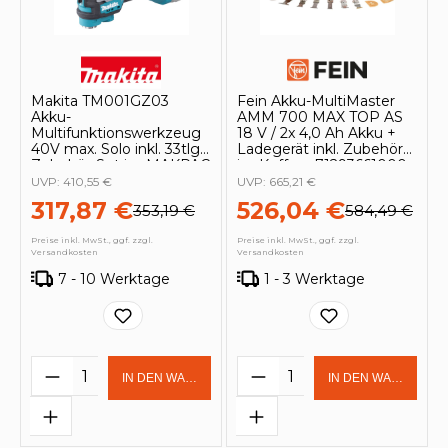
Makita TM001GZ03
Fein Akku-MultiMaster
Akku-
AMM 700 MAX TOP AS
Multifunktionswerkzeug
18 V / 2x 4,0 Ah Akku +
40V max. Solo inkl. 33tlg.
Ladegerät inkl. Zubehör
Zubehör-Set im MAKPAC
im Koffer - 71293661000
UVP:
410,55 €
UVP:
665,21 €
317,87 €
526,04 €
353,19 €
584,49 €
Preise inkl. MwSt., ggf. zzgl.
Preise inkl. MwSt., ggf. zzgl.
Versandkosten
Versandkosten
7 - 10 Werktage
1 - 3 Werktage
Produkt Anzahl: Gib den gewünschten 
Produkt Anzahl: Gi
IN DEN WARENKORB
IN DEN WARENKOR