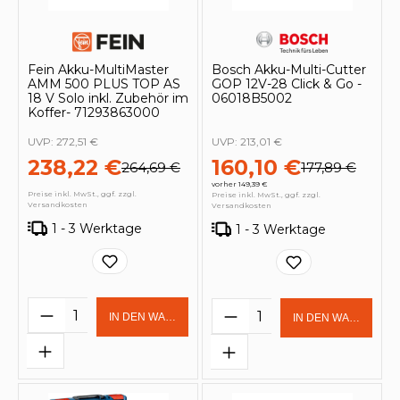
Fein Akku-MultiMaster
Bosch Akku-Multi-Cutter
AMM 500 PLUS TOP AS
GOP 12V-28 Click & Go -
18 V Solo inkl. Zubehör im
06018B5002
Koffer- 71293863000
UVP:
272,51 €
UVP:
213,01 €
238,22 €
160,10 €
264,69 €
177,89 €
vorher 149,39 €
Preise inkl. MwSt., ggf. zzgl.
Preise inkl. MwSt., ggf. zzgl.
Versandkosten
Versandkosten
1 - 3 Werktage
1 - 3 Werktage
Produkt Anzahl: Gib den gewünschten 
Produkt Anzahl: Gi
IN DEN WARENKORB
IN DEN WARENKOR