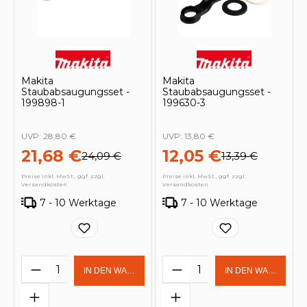
Makita
Makita
Staubabsaugungsset -
Staubabsaugungsset -
199898-1
199630-3
UVP:
28,80 €
UVP:
13,80 €
21,68 €
12,05 €
24,09 €
13,39 €
Preise inkl. MwSt., ggf. zzgl.
Preise inkl. MwSt., ggf. zzgl.
Versandkosten
Versandkosten
7 - 10 Werktage
7 - 10 Werktage
Produkt Anzahl: Gib den gewünschten 
Produkt Anzahl: Gi
IN DEN WARENKORB
IN DEN WARENKOR