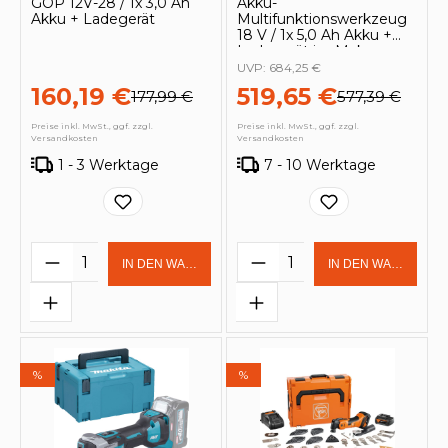
GOP 12V-28 / 1x 3,0 Ah
Akku-
Akku + Ladegerät
Multifunktionswerkzeug
18 V / 1x 5,0 Ah Akku +
Ladegerät im Makpac
UVP:
684,25 €
160,19 €
519,65 €
177,99 €
577,39 €
Preise inkl. MwSt., ggf. zzgl.
Preise inkl. MwSt., ggf. zzgl.
Versandkosten
Versandkosten
1 - 3 Werktage
7 - 10 Werktage
Produkt Anzahl: Gib den gewünschten 
Produkt Anzahl: Gi
IN DEN WARENKORB
IN DEN WARENKOR
%
%