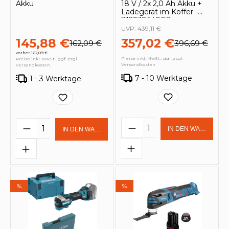
Akku
18 V / 2x 2,0 Ah Akku +
Ladegerät im Koffer -
71293864000
UVP:
439,11 €
145,88 €
357,02 €
162,09 €
396,69 €
vorher 162,09 €
Preise inkl. MwSt., ggf. zzgl.
Preise inkl. MwSt., ggf. zzgl.
Versandkosten
Versandkosten
7 - 10 Werktage
1 - 3 Werktage
Produkt Anzahl: Gi
Produkt Anzahl: Gib den gewünschten 
IN DEN WARENKOR
IN DEN WARENKORB
%
%