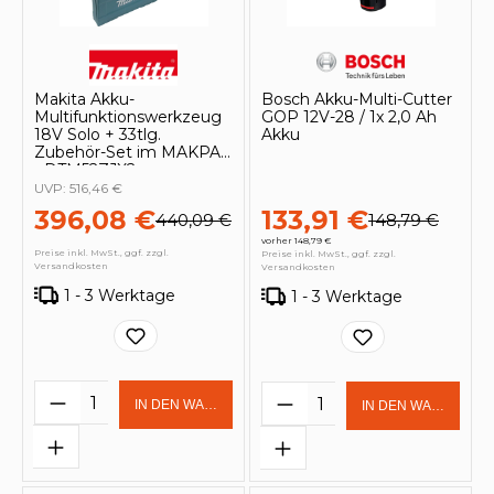
Makita Akku-
Bosch Akku-Multi-Cutter
Multifunktionswerkzeug
GOP 12V-28 / 1x 2,0 Ah
18V Solo + 33tlg.
Akku
Zubehör-Set im MAKPAC
- DTM52ZJX2
UVP:
516,46 €
396,08 €
133,91 €
440,09 €
148,79 €
vorher 148,79 €
Preise inkl. MwSt., ggf. zzgl.
Preise inkl. MwSt., ggf. zzgl.
Versandkosten
Versandkosten
1 - 3 Werktage
1 - 3 Werktage
Produkt Anzahl: Gib den gewünschten 
Produkt Anzahl: Gi
IN DEN WARENKORB
IN DEN WARENKOR