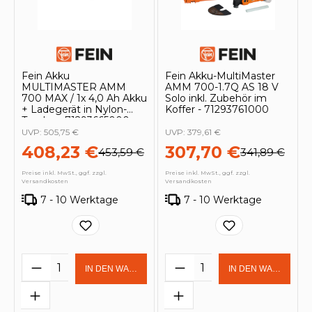
Fein Akku
Fein Akku-MultiMaster
MULTIMASTER AMM
AMM 700-1.7Q AS 18 V
700 MAX / 1x 4,0 Ah Akku
Solo inkl. Zubehör im
+ Ladegerät in Nylon-
Koffer - 71293761000
Tasche - 71293665000
UVP:
505,75 €
UVP:
379,61 €
408,23 €
307,70 €
453,59 €
341,89 €
Preise inkl. MwSt., ggf. zzgl.
Preise inkl. MwSt., ggf. zzgl.
Versandkosten
Versandkosten
7 - 10 Werktage
7 - 10 Werktage
Produkt Anzahl: Gib den gewünschten 
Produkt Anzahl: Gi
IN DEN WARENKORB
IN DEN WARENKOR