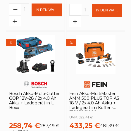
Produkt Anzahl: Gib den gewünschten 
Produkt Anzahl: Gi
IN DEN WARENKORB
IN DEN WARENKOR
%
%
Bosch Akku-Multi-Cutter
Fein Akku-MultiMaster
GOP 12V-28 / 2x 4,0 Ah
AMM 500 PLUS TOP AS
Akku + Ladegerät in L-
18 V / 2x 4.0 Ah Akku +
Boxx
Ladegerät im Koffer -
71293861000
UVP:
522,41 €
258,74 €
433,25 €
287,49 €
481,39 €