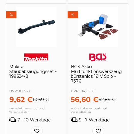
%
%
Makita
BGS Akku-
Staubabsaugungsset -
Multifunktionswerkzeug
199624-8
bürstenlos 18 V Solo -
7376
UVP:
10,35 €
UVP:
114,22 €
9,62 €
56,60 €
10,69 €
62,89 €
Preise inkl. MwSt., ggf. zzgl.
Preise inkl. MwSt., ggf. zzgl.
Versandkosten
Versandkosten
7 - 10 Werktage
5 - 7 Werktage