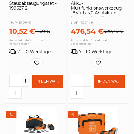
Staubabsaugungsset -
Akku-
199627-2
Multifunktionswerkzeug
18V / 1x 5,0 Ah Akku +
Ladegerät + 44tlg.
Zubehör-Set im MAKPAC
UVP:
12,26 €
UVP:
677,11 €
10,52 €
476,54 €
11,69 €
529,49 €
Preise inkl. MwSt., ggf. zzgl.
Preise inkl. MwSt., ggf. zzgl.
Versandkosten
Versandkosten
7 - 10 Werktage
7 - 10 Werktage
Produkt Anzahl: Gib den gewünschten 
Produkt Anzahl: Gi
IN DEN WARENKORB
IN DEN WARENKOR
%
%