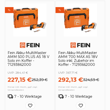
%
%
Fein Akku-MultiMaster
Fein Akku-MultiMaster
AMM 500 PLUS AS 18 V
AMM 700 MAX AS 18V
Solo im Koffer -
Solo inkl. Zubehör im
71293862000
Koffer - 71293662000
UVP:
284,41 €
UVP:
367,71 €
227,15 €
292,13 €
252,39 €
324,59 €
Preise inkl. MwSt., ggf. zzgl.
Preise inkl. MwSt., ggf. zzgl.
Versandkosten
Versandkosten
7 - 10 Werktage
7 - 10 Werktage