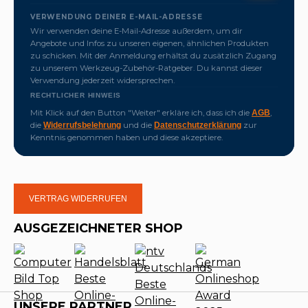
VERWENDUNG DEINER E-MAIL-ADRESSE
Wir verwenden deine E-Mail-Adresse außerdem, um dir
Angebote und Infos zu unseren eigenen, ähnlichen Produkten
zu schicken. Mit der Anmeldung erhältst du zusätzlich Zugang
zu unserem Werkzeug-Zubehör-Ratgeber. Du kannst dieser
Verwendung jederzeit widersprechen.
RECHTLICHER HINWEIS
Mit Klick auf den Button "Weiter" erkläre ich, dass ich die
,
AGB
die
und die
zur
Widerrufsbelehrung
Datenschutzerklärung
Kenntnis genommen haben und diese akzeptiere.
VERTRAG WIDERRUFEN
AUSGEZEICHNETER SHOP
UNSERE PARTNER