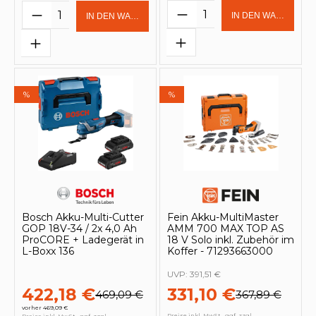
Produkt Anzahl: Gi
Produkt Anzahl: Gib den gewünschten 
IN DEN WARENKOR
IN DEN WARENKORB
%
%
Bosch Akku-Multi-Cutter
Fein Akku-MultiMaster
GOP 18V-34 / 2x 4,0 Ah
AMM 700 MAX TOP AS
ProCORE + Ladegerät in
18 V Solo inkl. Zubehör im
L-Boxx 136
Koffer - 71293663000
UVP:
391,51 €
422,18 €
331,10 €
469,09 €
367,89 €
vorher 469,09 €
Preise inkl. MwSt., ggf. zzgl.