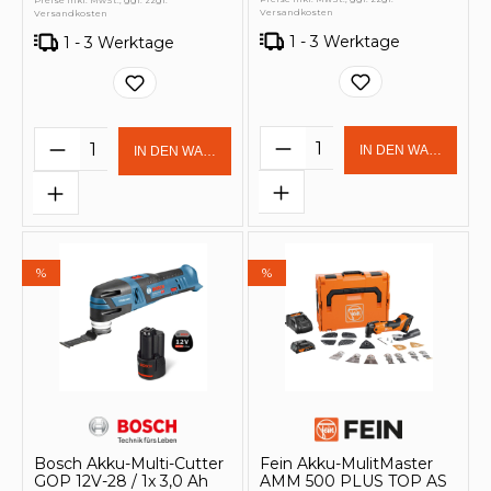
Preise inkl. MwSt., ggf. zzgl.
Versandkosten
Versandkosten
1 - 3 Werktage
1 - 3 Werktage
Produkt Anzahl: Gi
Produkt Anzahl: Gib den gewünschten 
IN DEN WARENKOR
IN DEN WARENKORB
%
%
Bosch Akku-Multi-Cutter
Fein Akku-MulitMaster
GOP 12V-28 / 1x 3,0 Ah
AMM 500 PLUS TOP AS