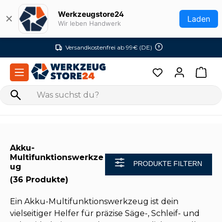
Zum Hauptinhalt springen
Werkzeugstore24
✕
Laden
Wir leben Handwerk
Versandkostenfrei ab 99€ (DE)
Akku-
Multifunktionswerkze
PRODUKTE FILTERN
ug
(36 Produkte)
Ein Akku-Multifunktionswerkzeug ist dein
vielseitiger Helfer für präzise Säge-, Schleif- und