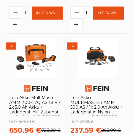
Produkt Anzahl: Gib den gewünschten 
Produkt Anzahl: Gi
IN DEN WARENKORB
IN DEN WARENKOR
%
%
Fein Akku-MultiMaster
Fein Akku
AMM 700-1.7Q AS 18 V /
MULTIMASTER AMM
2x 5,0 Ah Akku +
500 AS / 1x 2,0 Ah Akku +
Ladegerät inkl. Zubehör
Ladegerät in Nylon-
im Koffer - 71293762000
Tasche - 71293869000
UVP:
808,01 €
UVP:
291,55 €
650,96 €
237,59 €
723,29 €
263,99 €