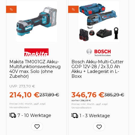
%
%
Makita TM001GZ Akku-
Bosch Akku-Multi-Cutter
Multifunktionswerkzeug
GOP 12V-28 / 2x 3,0 Ah
40V max. Solo (ohne
Akku + Ladegerät in L-
Zubehör)
Boxx
UVP:
273,70 €
214,10 €
346,76 €
237,89 €
385,29 €
vorher 296,09 €
Preise inkl. MwSt., ggf. zzgl.
Preise inkl. MwSt., ggf. zzgl.
Versandkosten
Versandkosten
7 - 10 Werktage
1 - 3 Werktage