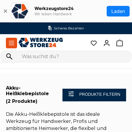
Zum Hauptinhalt springen
Werkzeugstore24
✕
Laden
Wir leben Handwerk
Sicheres Bezahlen
Akku-
Heißklebepistole
PRODUKTE FILTERN
(2 Produkte)
Die Akku-Heißklebepistole ist das ideale
Werkzeug für Handwerker, Profis und
ambitionierte Heimwerker, die flexibel und