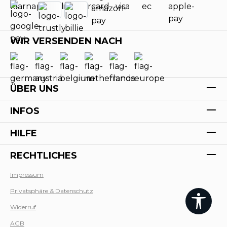
WIR VERSENDEN NACH
ÜBER UNS
INFOS
HILFE
RECHTLICHES
Impressum
Privatsphäre & Datenschutz
Werk
Widerruf
AGB