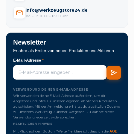
info@werkzeugstore24.de
Mo. - Fr. 10:00 - 16:00 Uhr
Newsletter
Erfahre als Erster von neuen Produkten und Aktionen
E-Mail-Adresse
*
VERWENDUNG DEINER E-MAIL-ADRESSE
Wir verwenden deine E-Mail-Adresse außerdem, um dir
Angebote und Infos zu unseren eigenen, ähnlichen Produkten
zu schicken. Mit der Anmeldung erhältst du zusätzlich Zugang
zu unserem Werkzeug-Zubehör-Ratgeber. Du kannst dieser
Verwendung jederzeit widersprechen.
RECHTLICHER HINWEIS
Mit Klick auf den Button "Weiter" erkläre ich, dass ich die
,
AGB