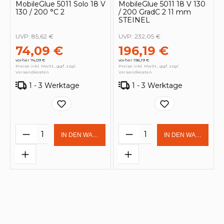
MobileGlue 5011 Solo 18 V
MobileGlue 5011 18 V 130
130 / 200 °C 2
/ 200 GradC 2 11 mm
STEINEL
UVP:
85,62 €
UVP:
232,05 €
74,09 €
196,19 €
vorher 74,09 €
vorher 196,19 €
Preise inkl. MwSt., ggf. zzgl.
Preise inkl. MwSt., ggf. zzgl.
Versandkosten
Versandkosten
1 - 3 Werktage
1 - 3 Werktage
Produkt Anzahl: Gib den gewünschten 
Produkt Anzahl: Gi
IN DEN WARENKORB
IN DEN WARENKOR