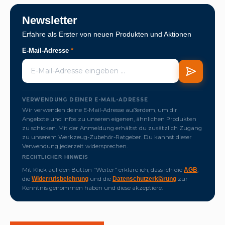
Newsletter
Erfahre als Erster von neuen Produkten und Aktionen
E-Mail-Adresse
*
VERWENDUNG DEINER E-MAIL-ADRESSE
Wir verwenden deine E-Mail-Adresse außerdem, um dir
Angebote und Infos zu unseren eigenen, ähnlichen Produkten
zu schicken. Mit der Anmeldung erhältst du zusätzlich Zugang
zu unserem Werkzeug-Zubehör-Ratgeber. Du kannst dieser
Verwendung jederzeit widersprechen.
RECHTLICHER HINWEIS
Mit Klick auf den Button "Weiter" erkläre ich, dass ich die
,
AGB
die
und die
zur
Widerrufsbelehrung
Datenschutzerklärung
Kenntnis genommen haben und diese akzeptiere.