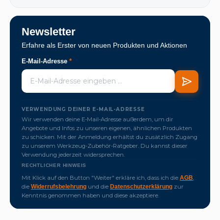
Newsletter
Erfahre als Erster von neuen Produkten und Aktionen
E-Mail-Adresse
*
VERWENDUNG DEINER E-MAIL-ADRESSE
Wir verwenden deine E-Mail-Adresse außerdem, um dir
Angebote und Infos zu unseren eigenen, ähnlichen Produkten
zu schicken. Mit der Anmeldung erhältst du zusätzlich Zugang
zu unserem Werkzeug-Zubehör-Ratgeber. Du kannst dieser
Verwendung jederzeit widersprechen.
RECHTLICHER HINWEIS
Mit Klick auf den Button "Weiter" erkläre ich, dass ich die
,
AGB
die
und die
zur
Widerrufsbelehrung
Datenschutzerklärung
Kenntnis genommen haben und diese akzeptiere.