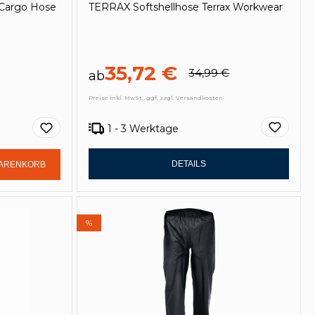
 Cargo Hose
TERRAX Softshellhose Terrax Workwear
35,72 €
34,99 €
ab
Preise inkl. MwSt., ggf. zzgl. Versandkosten
1 - 3 Werktage
Gib den gewünschten Wert ein oder be
DETAILS
WARENKORB
%