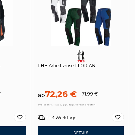
s
FHB Arbeitshose FLORIAN
72,26 €
€
71,99 €
ab
Preise inkl. MwSt., ggf. zzgl. Versandkosten
1 - 3 Werktage
DETAILS