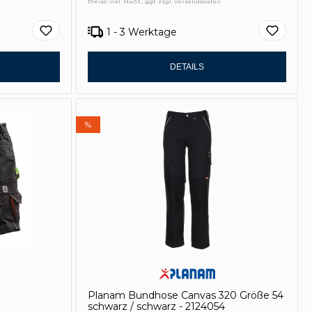
Preise inkl. MwSt., ggf. zzgl. Versandkosten
1 - 3 Werktage
DETAILS
%
Planam Bundhose Canvas 320 Größe 54
schwarz / schwarz - 2124054