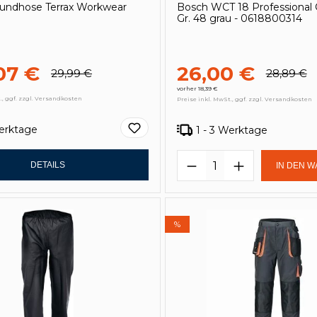
ndhose Terrax Workwear
Bosch WCT 18 Professional
Gr. 48 grau - 0618800314
07 €
26,00 €
29,99 €
28,89 €
vorher 18,39 €
., ggf. zzgl. Versandkosten
Preise inkl. MwSt., ggf. zzgl. Versandkosten
Werktage
1 - 3 Werktage
Produkt Anzahl: 
DETAILS
IN DEN 
%