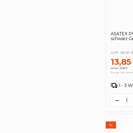
ASATEX PU
schwarz G
UVP:
28,50 
13,85
vorher 15,39 €
Preise inkl. MwSt
1 - 3 
Produk
%