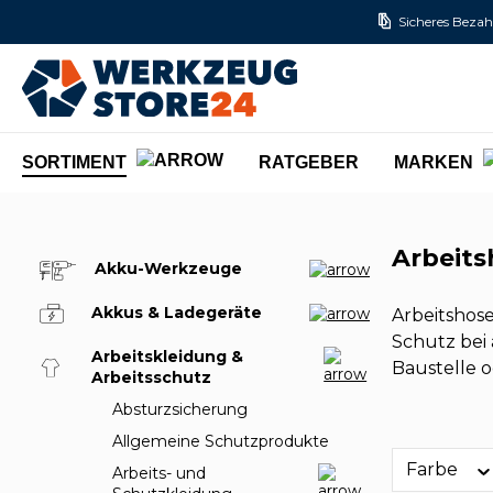
Sicheres Bezah
m Hauptinhalt springen
Zur Suche springen
Zur Hauptnavigation springen
SORTIMENT
RATGEBER
MARKEN
Arbeit
Akku-Werkzeuge
Akkus & Ladegeräte
Arbeitshose
Schutz bei
Arbeitskleidung &
Baustelle o
Arbeitsschutz
Absturzsicherung
Allgemeine Schutzprodukte
Farbe
Arbeits- und