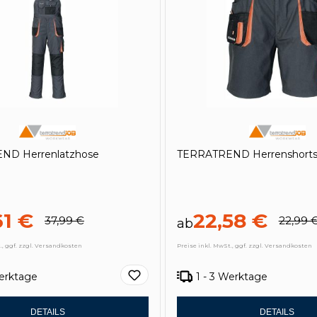
ND Herrenlatzhose
TERRATREND Herrenshort
61 €
22,58 €
37,99 €
22,99 
ab
., ggf. zzgl. Versandkosten
Preise inkl. MwSt., ggf. zzgl. Versandkosten
Werktage
1 - 3 Werktage
DETAILS
DETAILS