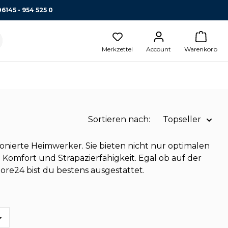
06145 - 954 525 0
Merkzettel
Account
Warenkorb
Sortieren nach:
Topseller
Name A-Z
onierte Heimwerker. Sie bieten nicht nur optimalen
omfort und Strapazierfähigkeit. Egal ob auf der
Name Z-A
ore24 bist du bestens ausgestattet.
Preis aufsteigend
Topseller
Preis absteigend