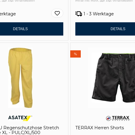
., ggf. zzgl. Versandkosten
Preise inkl. MwSt., ggf. zzgl. Versandkosten
Werktage
1 - 3 Werktage
DETAILS
DETAILS
%
 Regenschutzhose Stretch
TERRAX Herren Shorts
e XL - PULC/XL/500