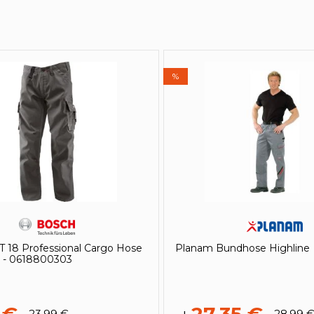
%
 18 Professional Cargo Hose
Planam Bundhose Highline
u - 0618800303
23,99 €
28,99 