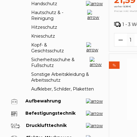
21,59
Handschutz
vorher 9,99 €
Preise inkl. MwSt
Hautschutz & -
Reinigung
1 - 3 
Hitzeschutz
Knieschutz
Produk
Kopf- &
Gesichtsschutz
Sicherheitsschuhe &
%
Fußschutz
Sonstige Arbeitskleidung &
Arbeitsschutz
Aufkleber, Schilder, Plaketten
Aufbewahrung
Befestigungstechnik
Drucklufttechnik