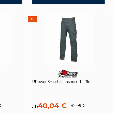
%
UPower Smart Jeanshose Traffic
40,04 €
€
42,99 €
ab