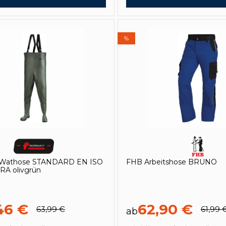
%
athose STANDARD EN ISO
FHB Arbeitshose BRUNO
RA olivgrün
46 €
62,90 €
63,99 €
61,99 
ab