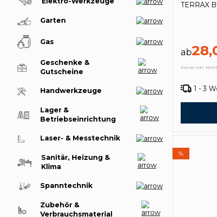
Elektro-Werkzeuge
TERRAX Bu
Garten
Gas
28,
ab
Geschenke &
Preise inkl. MwSt
Gutscheine
1 - 3 
Handwerkzeuge
Lager &
Betriebseinrichtung
Laser- & Messtechnik
%
Sanitär, Heizung &
Klima
Spanntechnik
Zubehör &
Verbrauchsmaterial