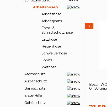
Schutzkleidung
Arbeitshosen
Arbeitshose
Arbeitsjeans
%
Forst- &
Schnittschutzhose
Latzhose
Regenhose
Schweißerhose
Shorts
Wathose
Atemschutz
Augenschutz
Bosch WCT
Gr. 50 gra
Brandschutz
Erste-Hilfe
Gehörschutz