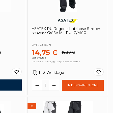
ASATEX PU Regenschutzhose Stretch
schwarz Größe M - PULC/M/10
UVP:
28,50 €
14,75 €
€
16,39 €
vorher 16,39 €
Preise inkl. MwSt., ggf. zzgl. Versandkosten
1 - 3 Werktage
in oder benutze die Schaltflächen um
Produkt Anzahl: Gib den ge
IN DEN WARENKORB
%