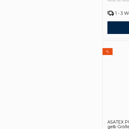
Preise inkl. MwSt
1 - 3 
%
ASATEX PU
gelb Größ