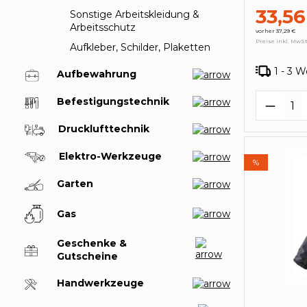
33,56
Sonstige Arbeitskleidung &
Arbeitsschutz
vorher 37,29 €
Preise inkl. MwSt
Aufkleber, Schilder, Plaketten
1 - 3 
Aufbewahrung
Produk
Befestigungstechnik
Drucklufttechnik
Elektro-Werkzeuge
%
Garten
Gas
Geschenke &
Gutscheine
Handwerkzeuge