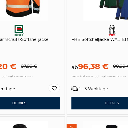
rnschutz-Softshelljacke
FHB Softshelljacke WALTER
20 €
96,38 €
87,99 €
90,99 
ab
., ggf. zzgl. Versandkosten
Preise inkl. MwSt., ggf. zzgl. Versandkosten
Werktage
1 - 3 Werktage
DETAILS
DETAILS
%