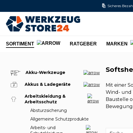
Sicheres Bezah
m Hauptinhalt springen
Zur Suche springen
Zur Hauptnavigation springen
SORTIMENT
RATGEBER
MARKEN
Softshe
Akku-Werkzeuge
Akkus & Ladegeräte
Mit einer S
Wind- und 
Arbeitskleidung &
Baustelle 
Arbeitsschutz
Bewegungsf
Absturzsicherung
Allgemeine Schutzprodukte
Arbeits- und