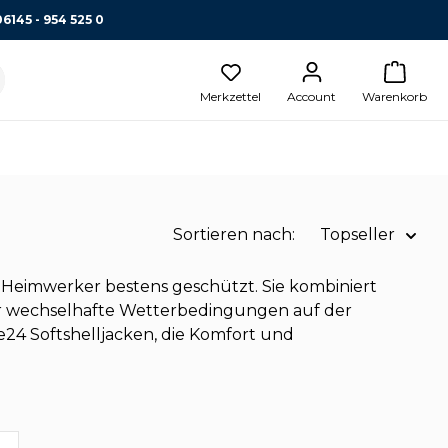
06145 - 954 525 0
Merkzettel
Account
Warenkorb
Sortieren nach:
Topseller
Name A-Z
er Heimwerker bestens geschützt. Sie kombiniert
ür wechselhafte Wetterbedingungen auf der
Name Z-A
24 Softshelljacken, die Komfort und
Preis aufsteigend
Topseller
Preis absteigend