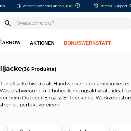
len
Versandkostenfrei ab 99€ (DE)
Telefon-Support:
AKTIONEN
BONUSWERKSTATT
lljacke
(36 Produkte)
oftshelljacke bist du als Handwerker oder ambitioniert
Wasserabweisung mit hoher Atmungsaktivität - ideal f
oder beim Outdoor-Einsatz. Entdecke bei Werkzeugstore
reiheit perfekt vereinen.