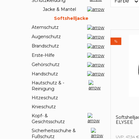
Schutzkleidung
Farbe
Jacke & Mantel
Softshelljacke
Atemschutz
Augenschutz
%
Brandschutz
Erste-Hilfe
Gehörschutz
Handschutz
Hautschutz & -
Reinigung
Hitzeschutz
Knieschutz
Kopf- &
Softshellj
Gesichtsschutz
ELYSEE
Sicherheitsschuhe &
Fußschutz
UVP:
47,54 €