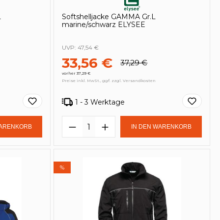
L
Softshelljacke GAMMA Gr.L
marine/schwarz ELYSEE
UVP:
47,54 €
33,56 €
37,29 €
vorher 37,29 €
Preise inkl. MwSt., ggf. zzgl. Versandkosten
1 - 3 Werktage
Gib den gewünschten Wert ein oder be
Produkt Anzahl: Gib den ge
WARENKORB
IN DEN WARENKORB
%