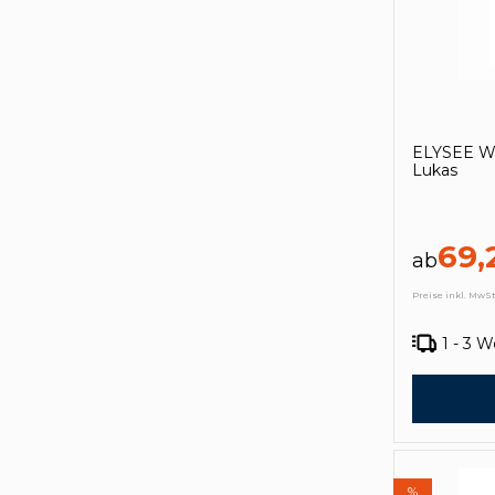
ELYSEE Wa
Lukas
69,
ab
Preise inkl. MwSt
1 - 3 
%