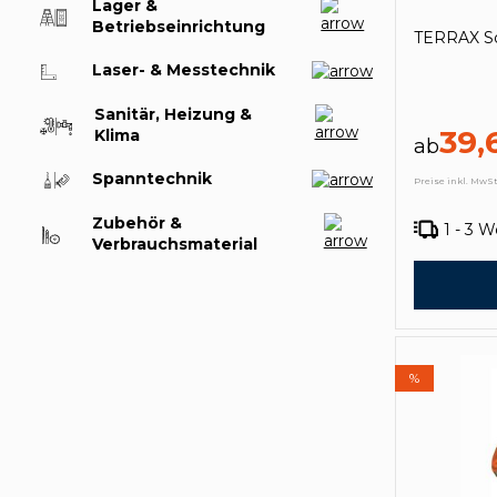
Lager &
Betriebseinrichtung
TERRAX So
Laser- & Messtechnik
Sanitär, Heizung &
39,
Klima
ab
Spanntechnik
Preise inkl. MwSt
Zubehör &
1 - 3 
Verbrauchsmaterial
%