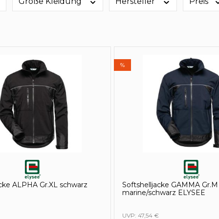
Größe Kleidung
Hersteller
Preis
%
acke ALPHA Gr.XL schwarz
Softshelljacke GAMMA Gr.M
marine/schwarz ELYSEE
UVP:
47,54 €