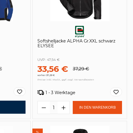
Softshelljacke ALPHA Gr.XXL schwarz
ELYSEE
UVP:
47,54 €
33,56 €
€
37,29 €
vorher 37,29 €
Preise inkl. MwSt., ggf. zzgl. Versandkosten
1 - 3 Werktage
Produkt Anzahl: Gib den ge
IN DEN WARENKORB
%