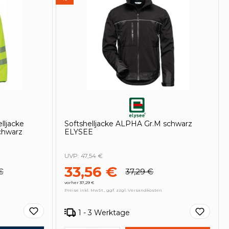
lljacke
Softshelljacke ALPHA Gr.M schwarz
chwarz
ELYSEE
UVP:
47,54 €
33,56 €
€
37,29 €
vorher 37,29 €
Preise inkl. MwSt., ggf. zzgl. Versandkosten
1 - 3 Werktage