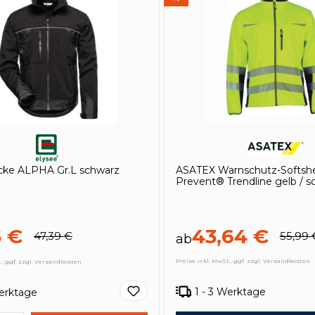
acke ALPHA Gr.L schwarz
ASATEX Warnschutz-Softshe
Prevent® Trendline gelb / s
5 €
43,64 €
47,39 €
55,99 
ab
Preise inkl. MwSt., ggf. zzgl. Versandkosten
., ggf. zzgl. Versandkosten
1 - 3 Werktage
Werktage