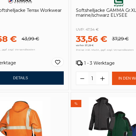
ftshelljacke Terrax Workwear
Softshelljacke GAMMA Gr.X
marine/schwarz ELYSEE
UVP:
47,54 €
68 €
33,56 €
43,99 €
37,29 €
vorher 37,29 €
., ggf. zzgl. Versandkosten
Preise inkl. MwSt., ggf. zzgl. Versandkosten
Werktage
1 - 3 Werktage
Produkt Anzahl: 
DETAILS
IN DEN 
%