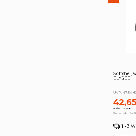
Softshellj
ELYSEE
UVP:
47,54 €
42,6
vorher 37,29 €
Preise inkl. MwSt
1 - 3 