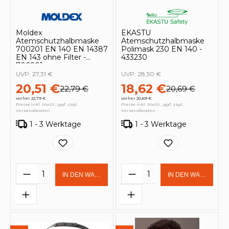
Moldex
EKASTU
Atemschutzhalbmaske
Atemschutzhalbmaske
700201 EN 140 EN 14387
Polimask 230 EN 140 -
EN 143 ohne Filter -
433230
700201
UVP:
27,31 €
UVP:
28,50 €
20,51 €
18,62 €
22,79 €
20,69 €
vorher 22,79 €
vorher 20,69 €
Preise inkl. MwSt., ggf. zzgl.
Preise inkl. MwSt., ggf. zzgl.
Versandkosten
Versandkosten
1 - 3 Werktage
1 - 3 Werktage
Produkt Anzahl: Gib den gewünschten 
Produkt Anzahl: Gi
IN DEN WARENKORB
IN DEN WARENKOR