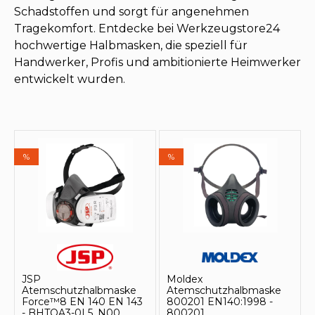
Schadstoffen und sorgt für angenehmen
Tragekomfort. Entdecke bei Werkzeugstore24
hochwertige Halbmasken, die speziell für
Handwerker, Profis und ambitionierte Heimwerker
entwickelt wurden.
%
%
JSP
Moldex
Atemschutzhalbmaske
Atemschutzhalbmaske
Force™8 EN 140 EN 143
800201 EN140:1998 -
- BHTOA3-0L5_N00
800201