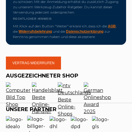
zu schicken. Mit der Anmeldung erhältst du zusätzlich Zugang
zu unserem Werkzeug-Zubehör-Ratgeber. Du kannst dieser
Verwendung jederzeit widersprechen.
RECHTLICHER HINWEIS
Mit Klick auf den Button "Weiter" erkläre ich, dass ich die
,
AGB
die
und die
zur
Widerrufsbelehrung
Datenschutzerklärung
Kenntnis genommen haben und diese akzeptiere.
VERTRAG WIDERRUFEN
AUSGEZEICHNETER SHOP
UNSERE PARTNER