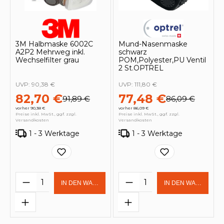
3M Halbmaske 6002C
Mund-Nasenmaske
A2P2 Mehrweg inkl.
schwarz
Wechselfilter grau
POM,Polyester,PU Ventil
2 St.OPTREL
UVP:
90,38 €
UVP:
111,80 €
82,70 €
77,48 €
91,89 €
86,09 €
vorher 90,38 €
vorher 86,09 €
Preise inkl. MwSt., ggf. zzgl.
Preise inkl. MwSt., ggf. zzgl.
Versandkosten
Versandkosten
1 - 3 Werktage
1 - 3 Werktage
Produkt Anzahl: Gib den gewünschten 
Produkt Anzahl: Gi
IN DEN WARENKORB
IN DEN WARENKOR