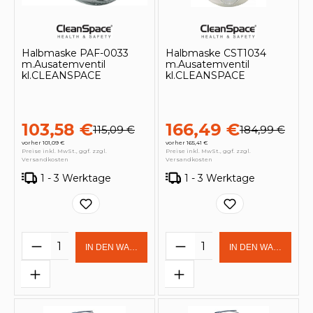
Halbmaske PAF-0033
Halbmaske CST1034
m.Ausatemventil
m.Ausatemventil
kl.CLEANSPACE
kl.CLEANSPACE
103,58 €
166,49 €
115,09 €
184,99 €
vorher 101,09 €
vorher 165,41 €
Preise inkl. MwSt., ggf. zzgl.
Preise inkl. MwSt., ggf. zzgl.
Versandkosten
Versandkosten
1 - 3 Werktage
1 - 3 Werktage
Produkt Anzahl: Gib den gewünschten 
Produkt Anzahl: Gi
IN DEN WARENKORB
IN DEN WARENKOR