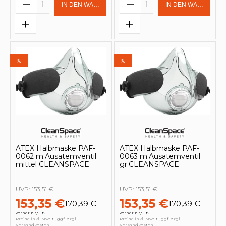
Produkt Anzahl: Gib den gewünschten 
Produkt Anzahl: Gi
IN DEN WARENKORB
IN DEN WARENKOR
%
%
ATEX Halbmaske PAF-
ATEX Halbmaske PAF-
0062 m.Ausatemventil
0063 m.Ausatemventil
mittel CLEANSPACE
gr.CLEANSPACE
UVP:
153,51 €
UVP:
153,51 €
153,35 €
153,35 €
170,39 €
170,39 €
vorher 153,51 €
vorher 153,51 €
Preise inkl. MwSt., ggf. zzgl.
Preise inkl. MwSt., ggf. zzgl.
Versandkosten
Versandkosten