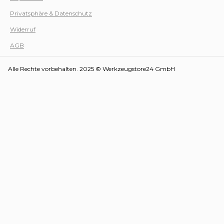
Privatsphäre & Datenschutz
Werk
Widerruf
AGB
Alle Rechte vorbehalten. 2025 © Werkzeugstore24 GmbH