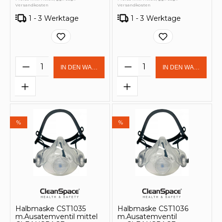
Versandkosten
Versandkosten
1 - 3 Werktage
1 - 3 Werktage
Produkt Anzahl: Gib den gewünschten 
Produkt Anzahl: Gi
IN DEN WARENKORB
IN DEN WARENKOR
%
%
Halbmaske CST1035
Halbmaske CST1036
m.Ausatemventil mittel
m.Ausatemventil