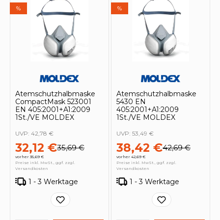
%
%
Atemschutzhalbmaske
Atemschutzhalbmaske
CompactMask 523001
5430 EN
EN 405:2001+A1:2009
405:2001+A1:2009
1St./VE MOLDEX
1St./VE MOLDEX
UVP:
42,78 €
UVP:
53,49 €
32,12 €
38,42 €
35,69 €
42,69 €
vorher 35,69 €
vorher 42,69 €
Preise inkl. MwSt., ggf. zzgl.
Preise inkl. MwSt., ggf. zzgl.
Versandkosten
Versandkosten
1 - 3 Werktage
1 - 3 Werktage