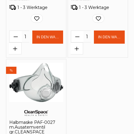
1 - 3 Werktage
1 - 3 Werktage
Produkt Anzahl: Gib den gewünschten 
Produkt Anzahl: Gi
IN DEN WARENKORB
IN DEN WARENKOR
%
Halbmaske PAF-0027
m.Ausatemventil
gr.CLEANSPACE