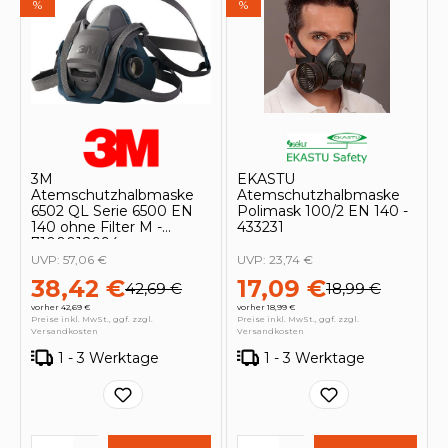
%
%
3M
EKASTU
Atemschutzhalbmaske
Atemschutzhalbmaske
6502 QL Serie 6500 EN
Polimask 100/2 EN 140 -
140 ohne Filter M -
433231
7100018994
UVP:
57,06 €
UVP:
23,74 €
38,42 €
17,09 €
42,69 €
18,99 €
vorher 42,69 €
vorher 18,99 €
Preise inkl. MwSt., ggf. zzgl.
Preise inkl. MwSt., ggf. zzgl.
Versandkosten
Versandkosten
1 - 3 Werktage
1 - 3 Werktage