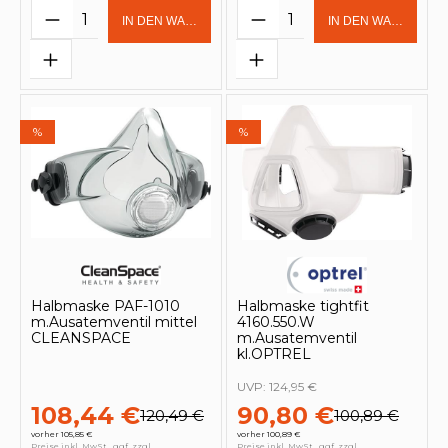
Produkt Anzahl: Gib den gewünschten 
Produkt Anzahl: Gi
IN DEN WARENKORB
IN DEN WARENKOR
%
%
Halbmaske PAF-1010
Halbmaske tightfit
m.Ausatemventil mittel
4160.550.W
CLEANSPACE
m.Ausatemventil
kl.OPTREL
UVP:
124,95 €
108,44 €
90,80 €
120,49 €
100,89 €
vorher 105,85 €
vorher 100,89 €
Preise inkl. MwSt., ggf. zzgl.
Preise inkl. MwSt., ggf. zzgl.