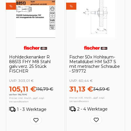
%
%
Hohldeckenanker R
Fischer 50x Hohlraum-
88513 FHY M8 Stahl
Metalldübel HM 5x37 S
galv.verz. 25 Stück
mit metrischer Schraube
FISCHER
- 519772
UVP:
303,01 €
UVP:
60,44 €
105,11 €
31,13 €
116,79 €
34,59 €
vorher 116,79 €
Preise inkl. MwSt., ggf. zzgl.
Preise inkl. MwSt., ggf. zzgl.
Versandkosten
Versandkosten
2 - 4 Werktage
1 - 3 Werktage