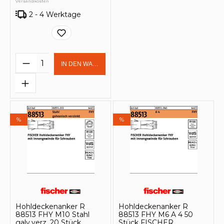
Versandkosten
2 - 4 Werktage
Produkt Anzahl: Gib den gewünschten 
IN DEN WARENKORB
%
%
Hohldeckenanker R
Hohldeckenanker R
88513 FHY M10 Stahl
88513 FHY M6 A 4 50
galv.verz. 20 Stück
Stück FISCHER