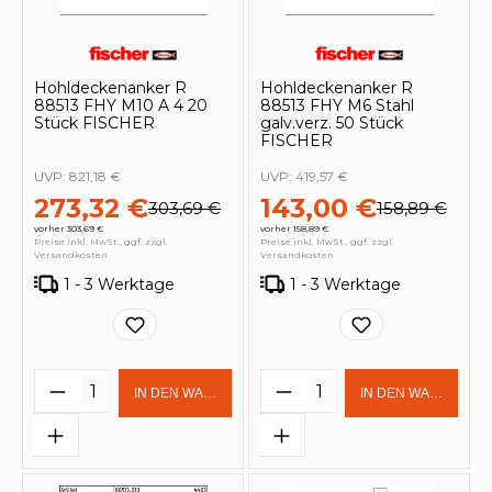
Hohldeckenanker R
Hohldeckenanker R
88513 FHY M10 A 4 20
88513 FHY M6 Stahl
Stück FISCHER
galv.verz. 50 Stück
FISCHER
UVP:
821,18 €
UVP:
419,57 €
273,32 €
143,00 €
303,69 €
158,89 €
vorher 303,69 €
vorher 158,89 €
Preise inkl. MwSt., ggf. zzgl.
Preise inkl. MwSt., ggf. zzgl.
Versandkosten
Versandkosten
1 - 3 Werktage
1 - 3 Werktage
Produkt Anzahl: Gib den gewünschten 
Produkt Anzahl: Gi
IN DEN WARENKORB
IN DEN WARENKOR