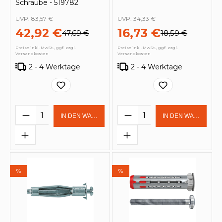
Schraube - 519782
UVP:
83,57 €
UVP:
34,33 €
42,92 €
16,73 €
47,69 €
18,59 €
Preise inkl. MwSt., ggf. zzgl.
Preise inkl. MwSt., ggf. zzgl.
Versandkosten
Versandkosten
2 - 4 Werktage
2 - 4 Werktage
Produkt Anzahl: Gib den gewünschten 
Produkt Anzahl: Gi
IN DEN WARENKORB
IN DEN WARENKOR
%
%