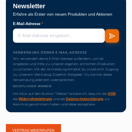
Newsletter
Erfahre als Erster von neuen Produkten und Aktionen
E-Mail-Adresse
*
VERWENDUNG DEINER E-MAIL-ADRESSE
Wir verwenden deine E-Mail-Adresse außerdem, um dir
Angebote und Infos zu unseren eigenen, ähnlichen Produkten
zu schicken. Mit der Anmeldung erhältst du zusätzlich Zugang
zu unserem Werkzeug-Zubehör-Ratgeber. Du kannst dieser
Verwendung jederzeit widersprechen.
RECHTLICHER HINWEIS
Mit Klick auf den Button "Weiter" erkläre ich, dass ich die
,
AGB
die
und die
zur
Widerrufsbelehrung
Datenschutzerklärung
Kenntnis genommen haben und diese akzeptiere.
VERTRAG WIDERRUFEN