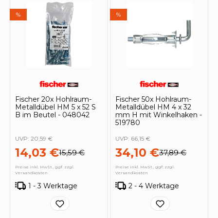
%
%
Fischer 20x Hohlraum-
Fischer 50x Hohlraum-
Metalldübel HM 5 x 52 S
Metalldübel HM 4 x 32
B im Beutel - 048042
mm H mit Winkelhaken -
519780
UVP:
20,59 €
UVP:
66,15 €
14,03 €
34,10 €
15,59 €
37,89 €
Preise inkl. MwSt., ggf. zzgl.
Preise inkl. MwSt., ggf. zzgl.
Versandkosten
Versandkosten
1 - 3 Werktage
2 - 4 Werktage