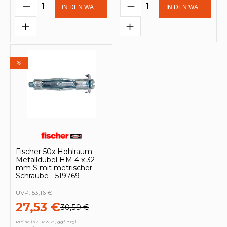
Produkt Anzahl: Gib den gewünschten 
Produkt Anzahl: Gi
IN DEN WARENKORB
IN DEN WARENKOR
%
Fischer 50x Hohlraum-
Metalldübel HM 4 x 32
mm S mit metrischer
Schraube - 519769
UVP:
53,16 €
27,53 €
30,59 €
Preise inkl. MwSt., ggf. zzgl.