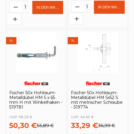
Produkt Anzahl: Gi
Produkt Anzahl: Gib den gewünschten 
IN DEN WARENKOR
IN DEN WARENKORB
%
%
Fischer 50x Hohlraum-
Fischer 50x Hohlraum-
Metalldübel HM 5 x 65
Metalldübel HM 5x52 S
mm H mit Winkelhaken -
mit metrischer Schraube
519781
- 519774
UVP:
98,26 €
UVP:
64,63 €
50,30 €
33,29 €
55,89 €
36,99 €