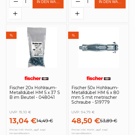
IN DEN WARENKORB
IN DEN WARENKOR
%
%
Fischer 20x Hohlraum-
Fischer 50x Hohlraum-
Metalldübel HM 5 x 37 S
Metalldübel HM 6 x 80
B im Beutel - 048041
mm S mit metrischer
Schraube - 519779
UVP:
19,10 €
UVP:
94,79 €
13,04 €
48,50 €
14,49 €
53,89 €
Preise inkl. MwSt., ggf. zzgl.
Preise inkl. MwSt., ggf. zzgl.
Versandkosten
Versandkosten