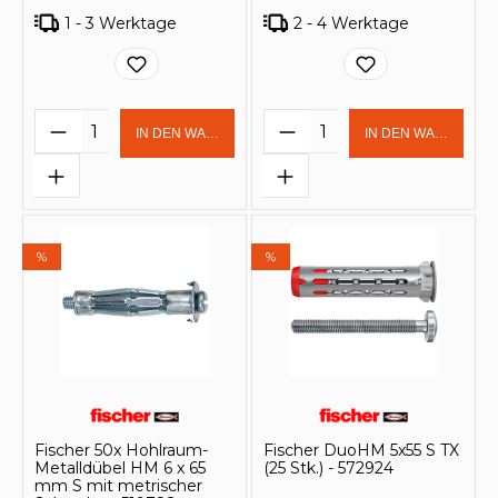
1 - 3 Werktage
2 - 4 Werktage
Produkt Anzahl: Gib den gewünschten 
Produkt Anzahl: Gi
IN DEN WARENKORB
IN DEN WARENKOR
%
%
Fischer 50x Hohlraum-
Fischer DuoHM 5x55 S TX
Metalldübel HM 6 x 65
(25 Stk.) - 572924
mm S mit metrischer