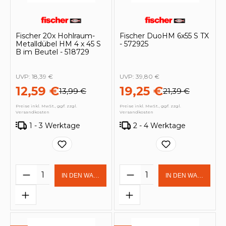
Fischer 20x Hohlraum-
Fischer DuoHM 6x55 S TX
Metalldübel HM 4 x 45 S
- 572925
B im Beutel - 518729
UVP:
18,39 €
UVP:
39,80 €
12,59 €
19,25 €
13,99 €
21,39 €
Preise inkl. MwSt., ggf. zzgl.
Preise inkl. MwSt., ggf. zzgl.
Versandkosten
Versandkosten
1 - 3 Werktage
2 - 4 Werktage
Produkt Anzahl: Gib den gewünschten 
Produkt Anzahl: Gi
IN DEN WARENKORB
IN DEN WARENKOR