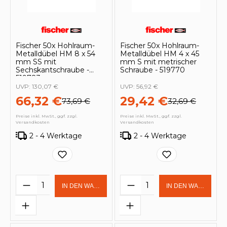
Fischer 50x Hohlraum-
Fischer 50x Hohlraum-
Metalldübel HM 8 x 54
Metalldübel HM 4 x 45
mm SS mit
mm S mit metrischer
Sechskantschraube -
Schraube - 519770
519783
UVP:
130,07 €
UVP:
56,92 €
66,32 €
29,42 €
73,69 €
32,69 €
Preise inkl. MwSt., ggf. zzgl.
Preise inkl. MwSt., ggf. zzgl.
Versandkosten
Versandkosten
2 - 4 Werktage
2 - 4 Werktage
Produkt Anzahl: Gib den gewünschten 
Produkt Anzahl: Gi
IN DEN WARENKORB
IN DEN WARENKOR