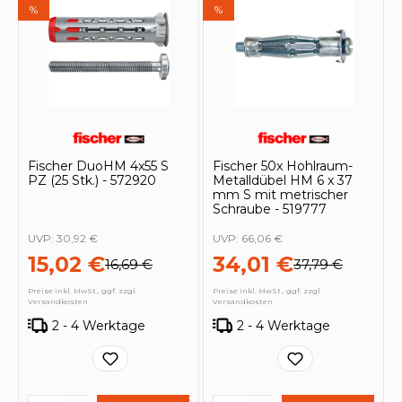
%
%
Fischer DuoHM 4x55 S
Fischer 50x Hohlraum-
PZ (25 Stk.) - 572920
Metalldübel HM 6 x 37
mm S mit metrischer
Schraube - 519777
UVP:
30,92 €
UVP:
66,06 €
15,02 €
34,01 €
16,69 €
37,79 €
Preise inkl. MwSt., ggf. zzgl.
Preise inkl. MwSt., ggf. zzgl.
Versandkosten
Versandkosten
2 - 4 Werktage
2 - 4 Werktage