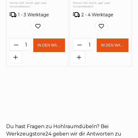
Preise inkl. MwSt., ggf. zzgl.
Preise inkl. MwSt., ggf. zzgl.
Versandkosten
Versandkosten
1 - 3 Werktage
2 - 4 Werktage
Produkt Anzahl: Gib den gewünschten 
Produkt Anzahl: Gi
IN DEN WARENKORB
IN DEN WARENKOR
Du hast Fragen zu Hohlraumdübeln? Bei
Werkzeugstore24 geben wir dir Antworten zu