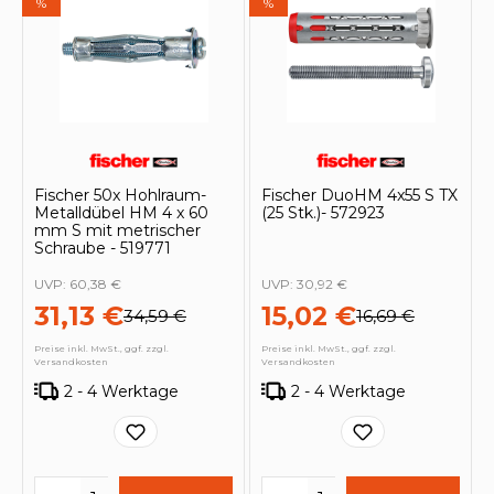
%
%
Fischer 50x Hohlraum-
Fischer DuoHM 4x55 S TX
Metalldübel HM 4 x 60
(25 Stk.)- 572923
mm S mit metrischer
Schraube - 519771
UVP:
60,38 €
UVP:
30,92 €
31,13 €
15,02 €
34,59 €
16,69 €
Preise inkl. MwSt., ggf. zzgl.
Preise inkl. MwSt., ggf. zzgl.
Versandkosten
Versandkosten
2 - 4 Werktage
2 - 4 Werktage
Produkt Anzahl: Gib den gewünschten 
Produkt Anzahl: Gi