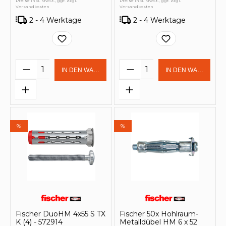
Preise inkl. MwSt., ggf. zzgl.
Preise inkl. MwSt., ggf. zzgl.
Versandkosten
Versandkosten
2 - 4 Werktage
2 - 4 Werktage
Produkt Anzahl: Gib den gewünschten 
Produkt Anzahl: Gi
IN DEN WARENKORB
IN DEN WARENKOR
%
%
Fischer DuoHM 4x55 S TX
Fischer 50x Hohlraum-
K (4) - 572914
Metalldübel HM 6 x 52