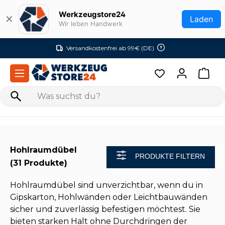
Zum Hauptinhalt springen
Werkzeugstore24
✕
Laden
Wir leben Handwerk
Versandkostenfrei ab 99€ (DE)
Hohlraumdübel
PRODUKTE FILTERN
(31 Produkte)
Hohlraumdübel sind unverzichtbar, wenn du in
Gipskarton, Hohlwänden oder Leichtbauwänden
sicher und zuverlässig befestigen möchtest. Sie
bieten starken Halt ohne Durchdringen der