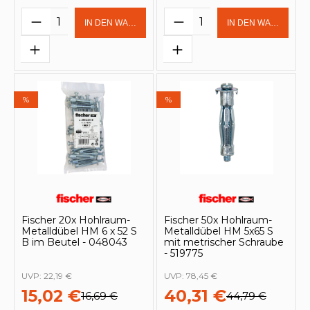
Produkt Anzahl: Gib den gewünschten 
Produkt Anzahl: Gi
IN DEN WARENKORB
IN DEN WARENKOR
%
%
Fischer 20x Hohlraum-
Fischer 50x Hohlraum-
Metalldübel HM 6 x 52 S
Metalldübel HM 5x65 S
B im Beutel - 048043
mit metrischer Schraube
- 519775
UVP:
22,19 €
UVP:
78,45 €
15,02 €
40,31 €
16,69 €
44,79 €