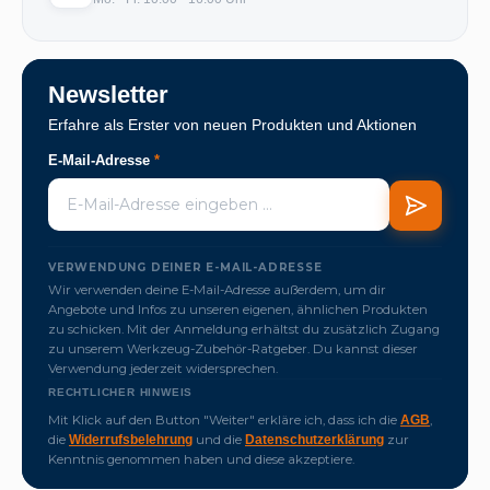
Newsletter
Erfahre als Erster von neuen Produkten und Aktionen
E-Mail-Adresse
*
VERWENDUNG DEINER E-MAIL-ADRESSE
Wir verwenden deine E-Mail-Adresse außerdem, um dir
Angebote und Infos zu unseren eigenen, ähnlichen Produkten
zu schicken. Mit der Anmeldung erhältst du zusätzlich Zugang
zu unserem Werkzeug-Zubehör-Ratgeber. Du kannst dieser
Verwendung jederzeit widersprechen.
RECHTLICHER HINWEIS
Mit Klick auf den Button "Weiter" erkläre ich, dass ich die
,
AGB
die
und die
zur
Widerrufsbelehrung
Datenschutzerklärung
Kenntnis genommen haben und diese akzeptiere.