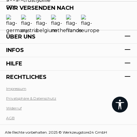
WIR VERSENDEN NACH
ÜBER UNS
INFOS
HILFE
RECHTLICHES
Impressum
Privatsphäre & Datenschutz
Werk
Widerruf
AGB
Alle Rechte vorbehalten. 2025 © Werkzeugstore24 GmbH