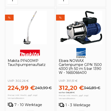
%
%
Makita PF400MP
Ebara NOWAX
Tauchpumpenaufsatz
Gartenpumpe GPN 1500
4300 l/h 50 m 5 bar 1390
W - 1665066400
UVP:
302,26 €
UVP:
391,51 €
224,99 €
312,20 €
249,99 €
346,89 €
vorher 346,89 €
Preise inkl. MwSt., ggf. zzgl.
Preise inkl. MwSt., ggf. zzgl.
Versandkosten
Versandkosten
7 - 10 Werktage
1 - 3 Werktage