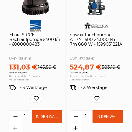
Ebara SICCE
nowax Tauchpumpe
Bachlaufpumpe 5400 l/h
ATPN 1500 24.000 l/h
- 6000000483
7m 880 W - 1599031221A
UVP:
153,51 €
UVP:
672,35 €
131,03 €
524,87 €
145,59 €
583,19 €
vorher 145,59 €
vorher 583,19 €
Preise inkl. MwSt., ggf. zzgl.
Preise inkl. MwSt., ggf. zzgl.
Versandkosten
Versandkosten
1 - 3 Werktage
1 - 3 Werktage
Produkt Anzahl: Gib den gewünschten 
Produkt Anzahl: Gi
IN DEN WARENKORB
IN DEN WARENKOR