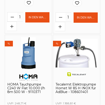
Produkt Anzahl: Gib den gewünschten 
Produkt Anzahl: Gi
IN DEN WARENKORB
IN DEN WARENKOR
%
%
HOMA Tauchpumpe
Tecalemit Elektropumpe
C240 W Flat 10.000 l/h
Hornet W 85 H INOX für
8m 500 W - 9110371
AdBlue - 108601401
UVP:
248,71 €
UVP:
1.188,81 €