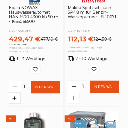
Ebara NOWAX
Makita Spritzschlauch
Hauswasserautomat
3/4" 8 m für Benzin-
HAN 1500 4300 l/h 50 m
Wasserpumpe - B-10671
- 1665066500
UVP:
546,21 €
UVP:
159,46 €
429,47 €
112,13 €
477,19 €
124,59 €
vorher 477,19 €
Preise inkl. MwSt., ggf. zzgl.
Preise inkl. MwSt., ggf. zzgl.
Versandkosten
Versandkosten
7 - 10 Werktage
1 - 3 Werktage
Produkt Anzahl: Gi
Produkt Anzahl: Gib den gewünschten 
IN DEN WARENKOR
IN DEN WARENKORB
%
%