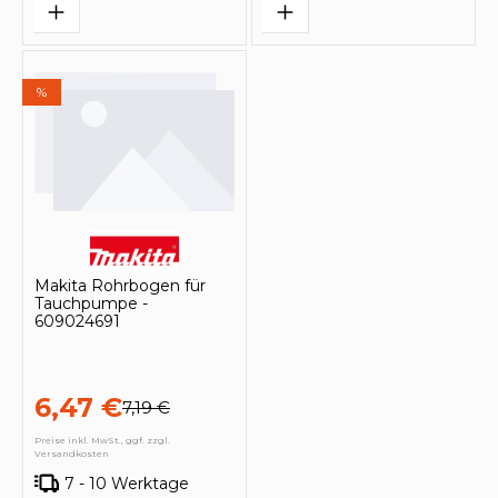
%
Makita Rohrbogen für
Tauchpumpe -
609024691
6,47 €
7,19 €
Preise inkl. MwSt., ggf. zzgl.
Versandkosten
7 - 10 Werktage