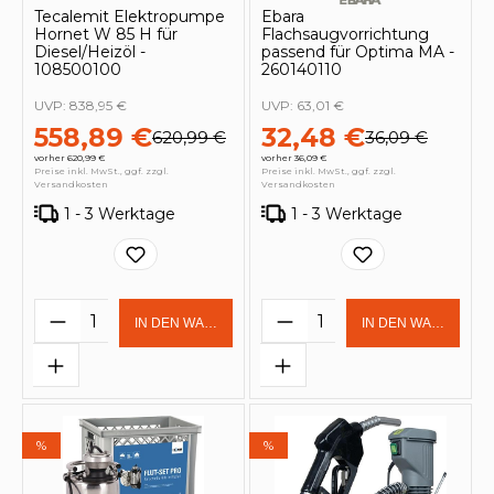
Tecalemit Elektropumpe
Ebara
Hornet W 85 H für
Flachsaugvorrichtung
Diesel/Heizöl -
passend für Optima MA -
108500100
260140110
UVP:
838,95 €
UVP:
63,01 €
558,89 €
32,48 €
620,99 €
36,09 €
vorher 620,99 €
vorher 36,09 €
Preise inkl. MwSt., ggf. zzgl.
Preise inkl. MwSt., ggf. zzgl.
Versandkosten
Versandkosten
1 - 3 Werktage
1 - 3 Werktage
Produkt Anzahl: Gib den gewünschten 
Produkt Anzahl: Gi
IN DEN WARENKORB
IN DEN WARENKOR
%
%