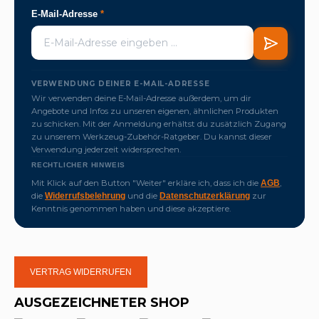
E-Mail-Adresse
*
VERWENDUNG DEINER E-MAIL-ADRESSE
Wir verwenden deine E-Mail-Adresse außerdem, um dir
Angebote und Infos zu unseren eigenen, ähnlichen Produkten
zu schicken. Mit der Anmeldung erhältst du zusätzlich Zugang
zu unserem Werkzeug-Zubehör-Ratgeber. Du kannst dieser
Verwendung jederzeit widersprechen.
RECHTLICHER HINWEIS
Mit Klick auf den Button "Weiter" erkläre ich, dass ich die
,
AGB
die
und die
zur
Widerrufsbelehrung
Datenschutzerklärung
Kenntnis genommen haben und diese akzeptiere.
VERTRAG WIDERRUFEN
AUSGEZEICHNETER SHOP