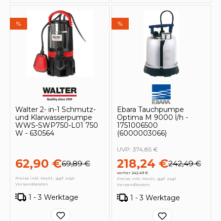
%
%
Walter 2- in-1 Schmutz-
Ebara Tauchpumpe
und Klarwasserpumpe
Optima M 9000 l/h -
WWS-SWP750-L01 750
1751006500
W - 630564
(6000003066)
UVP:
374,85 €
62,90 €
218,24 €
69,89 €
242,49 €
vorher 242,49 €
Preise inkl. MwSt., ggf. zzgl.
Preise inkl. MwSt., ggf. zzgl.
Versandkosten
Versandkosten
1 - 3 Werktage
1 - 3 Werktage