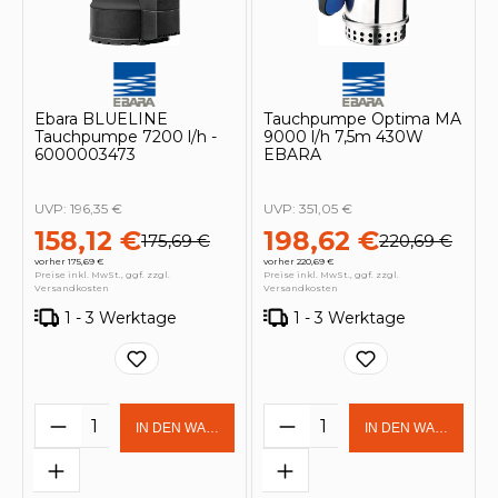
Ebara BLUELINE
Tauchpumpe Optima MA
Tauchpumpe 7200 l/h -
9000 l/h 7,5m 430W
6000003473
EBARA
UVP:
196,35 €
UVP:
351,05 €
158,12 €
198,62 €
175,69 €
220,69 €
vorher 175,69 €
vorher 220,69 €
Preise inkl. MwSt., ggf. zzgl.
Preise inkl. MwSt., ggf. zzgl.
Versandkosten
Versandkosten
1 - 3 Werktage
1 - 3 Werktage
Produkt Anzahl: Gib den gewünschten 
Produkt Anzahl: Gi
IN DEN WARENKORB
IN DEN WARENKOR