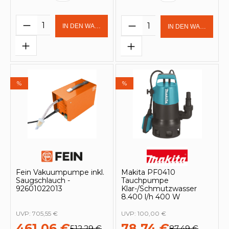
Produkt Anzahl: Gib den gewünschten 
Produkt Anzahl: Gi
IN DEN WARENKORB
IN DEN WARENKOR
%
%
Fein Vakuumpumpe inkl.
Makita PF0410
Saugschlauch -
Tauchpumpe
92601022013
Klar-/Schmutzwasser
8.400 l/h 400 W
UVP:
705,55 €
UVP:
100,00 €
461,06 €
78,74 €
512,29 €
87,49 €