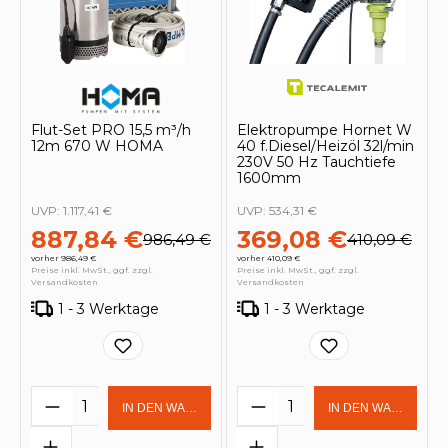
Flut-Set PRO 15,5 m³/h
Elektropumpe Hornet W
12m 670 W HOMA
40 f.Diesel/Heizöl 32l/min
230V 50 Hz Tauchtiefe
1600mm
UVP:
1.117,41 €
UVP:
534,31 €
887,84 €
369,08 €
986,49 €
410,09 €
vorher 986,49 €
vorher 410,09 €
Preise inkl. MwSt., ggf. zzgl.
Preise inkl. MwSt., ggf. zzgl.
Versandkosten
Versandkosten
1 - 3 Werktage
1 - 3 Werktage
Produkt Anzahl: Gib den gewünschten 
Produkt Anzahl: Gi
IN DEN WARENKORB
IN DEN WARENKOR