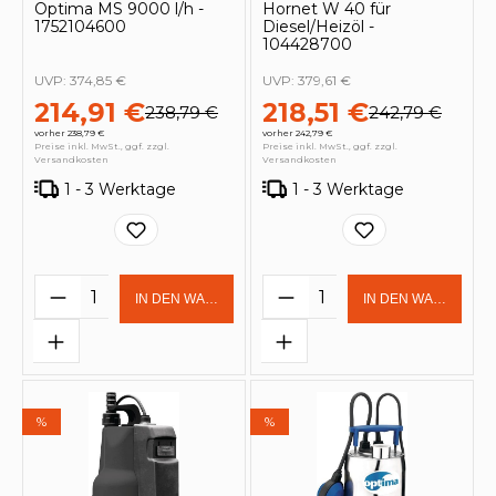
Optima MS 9000 l/h -
Hornet W 40 für
1752104600
Diesel/Heizöl -
104428700
UVP:
374,85 €
UVP:
379,61 €
214,91 €
218,51 €
238,79 €
242,79 €
vorher 238,79 €
vorher 242,79 €
Preise inkl. MwSt., ggf. zzgl.
Preise inkl. MwSt., ggf. zzgl.
Versandkosten
Versandkosten
1 - 3 Werktage
1 - 3 Werktage
Produkt Anzahl: Gib den gewünschten 
Produkt Anzahl: Gi
IN DEN WARENKORB
IN DEN WARENKOR
%
%