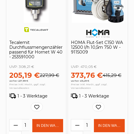
Tecalemit
HOMA Flut-Set C150 WA
Durchflussmengenzähler
12500 l/h 10,5m 750 W -
passend für Hornet W 40
9115009
- 253591000
UVP:
308,21 €
UVP:
470,05 €
205,19 €
373,76 €
227,99 €
415,29 €
vorher 227,99 €
vorher 415,29 €
Preise inkl. MwSt., ggf. zzgl.
Preise inkl. MwSt., ggf. zzgl.
Versandkosten
Versandkosten
1 - 3 Werktage
1 - 3 Werktage
Produkt Anzahl: Gib den gewünschten 
Produkt Anzahl: Gi
IN DEN WARENKORB
IN DEN WARENKOR