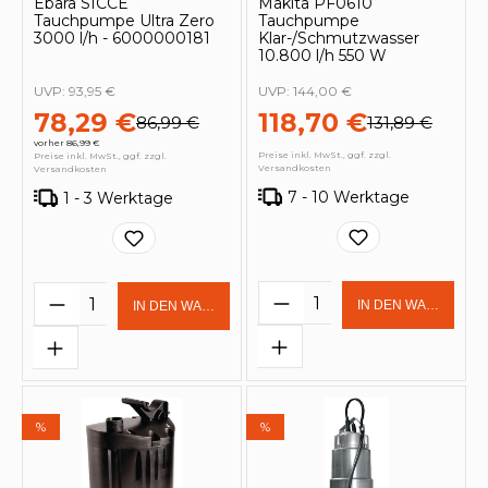
Ebara SICCE
Makita PF0610
Tauchpumpe Ultra Zero
Tauchpumpe
3000 l/h - 6000000181
Klar-/Schmutzwasser
10.800 l/h 550 W
UVP:
93,95 €
UVP:
144,00 €
78,29 €
118,70 €
86,99 €
131,89 €
vorher 86,99 €
Preise inkl. MwSt., ggf. zzgl.
Preise inkl. MwSt., ggf. zzgl.
Versandkosten
Versandkosten
7 - 10 Werktage
1 - 3 Werktage
Produkt Anzahl: Gi
Produkt Anzahl: Gib den gewünschten 
IN DEN WARENKOR
IN DEN WARENKORB
%
%