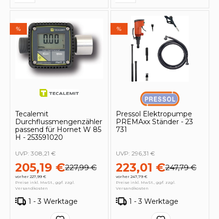
%
%
Tecalemit
Pressol Elektropumpe
Durchflussmengenzähler
PREMAxx Ständer - 23
passend für Hornet W 85
731
H - 253591020
UVP:
308,21 €
UVP:
296,31 €
205,19 €
223,01 €
227,99 €
247,79 €
vorher 227,99 €
vorher 247,79 €
Preise inkl. MwSt., ggf. zzgl.
Preise inkl. MwSt., ggf. zzgl.
Versandkosten
Versandkosten
1 - 3 Werktage
1 - 3 Werktage