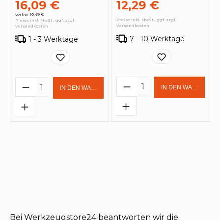
16,09 €
12,29 €
vorher 10,49 €
Preise inkl. MwSt., ggf. zzgl.
Preise inkl. MwSt., ggf. zzgl.
Versandkosten
Versandkosten
7 - 10 Werktage
1 - 3 Werktage
Produkt Anzahl: Gi
Produkt Anzahl: Gib den gewünschten 
IN DEN WARENKOR
IN DEN WARENKORB
Bei Werkzeugstore24 beantworten wir die