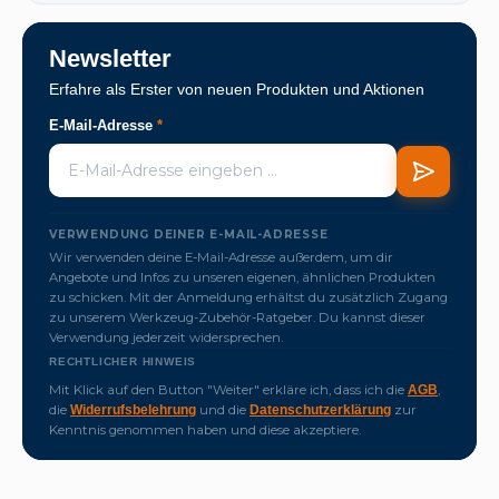
Newsletter
Erfahre als Erster von neuen Produkten und Aktionen
E-Mail-Adresse
*
VERWENDUNG DEINER E-MAIL-ADRESSE
Wir verwenden deine E-Mail-Adresse außerdem, um dir
Angebote und Infos zu unseren eigenen, ähnlichen Produkten
zu schicken. Mit der Anmeldung erhältst du zusätzlich Zugang
zu unserem Werkzeug-Zubehör-Ratgeber. Du kannst dieser
Verwendung jederzeit widersprechen.
RECHTLICHER HINWEIS
Mit Klick auf den Button "Weiter" erkläre ich, dass ich die
,
AGB
die
und die
zur
Widerrufsbelehrung
Datenschutzerklärung
Kenntnis genommen haben und diese akzeptiere.