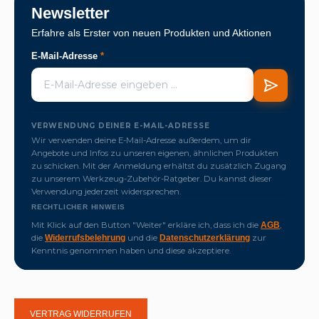
Newsletter
Erfahre als Erster von neuen Produkten und Aktionen
E-Mail-Adresse
*
VERWENDUNG DEINER E-MAIL-ADRESSE
Wir verwenden deine E-Mail-Adresse außerdem, um dir
Angebote und Infos zu unseren eigenen, ähnlichen Produkten
zu schicken. Mit der Anmeldung erhältst du zusätzlich Zugang
zu unserem Werkzeug-Zubehör-Ratgeber. Du kannst dieser
Verwendung jederzeit widersprechen.
RECHTLICHER HINWEIS
Mit Klick auf den Button "Weiter" erkläre ich, dass ich die
,
AGB
die
und die
zur
Widerrufsbelehrung
Datenschutzerklärung
Kenntnis genommen haben und diese akzeptiere.
VERTRAG WIDERRUFEN