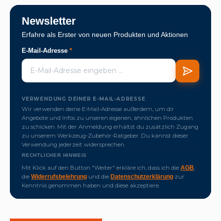
Newsletter
Erfahre als Erster von neuen Produkten und Aktionen
E-Mail-Adresse
*
VERWENDUNG DEINER E-MAIL-ADRESSE
Wir verwenden deine E-Mail-Adresse außerdem, um dir
Angebote und Infos zu unseren eigenen, ähnlichen Produkten
zu schicken. Mit der Anmeldung erhältst du zusätzlich Zugang
zu unserem Werkzeug-Zubehör-Ratgeber. Du kannst dieser
Verwendung jederzeit widersprechen.
RECHTLICHER HINWEIS
Mit Klick auf den Button "Weiter" erkläre ich, dass ich die
,
AGB
die
und die
zur
Widerrufsbelehrung
Datenschutzerklärung
Kenntnis genommen haben und diese akzeptiere.