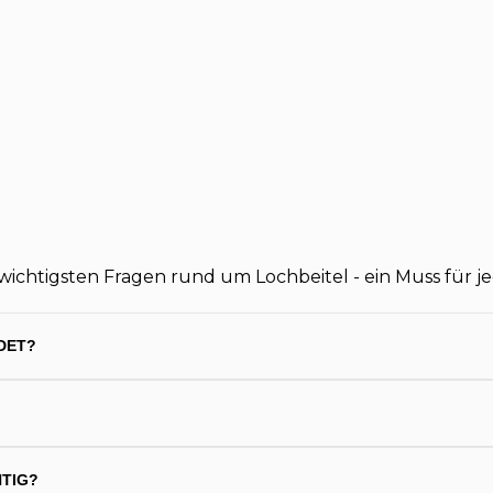
wichtigsten Fragen rund um Lochbeitel - ein Muss für j
DET?
HTIG?