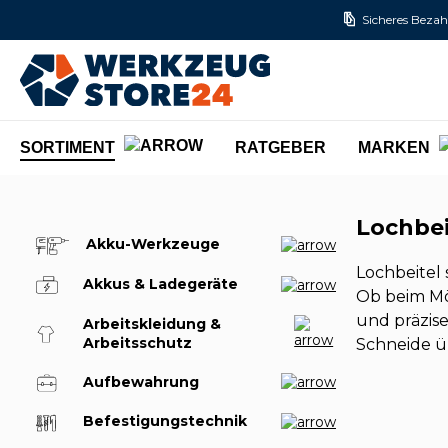
Sicheres Bezah
m Hauptinhalt springen
Zur Suche springen
Zur Hauptnavigation springen
SORTIMENT
RATGEBER
MARKEN
Lochbei
Akku-Werkzeuge
Lochbeitel 
Akkus & Ladegeräte
Ob beim Mö
und präzise
Arbeitskleidung &
Arbeitsschutz
Schneide 
Aufbewahrung
Befestigungstechnik