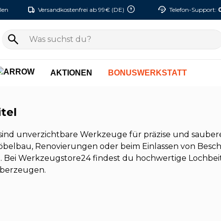
len
Versandkostenfrei ab 99€ (DE)
Telefon-Support:
AKTIONEN
BONUSWERKSTATT
tel
sind unverzichtbare Werkzeuge für präzise und saubere 
belbau, Renovierungen oder beim Einlassen von Beschläg
. Bei Werkzeugstore24 findest du hochwertige Lochbeit
überzeugen.