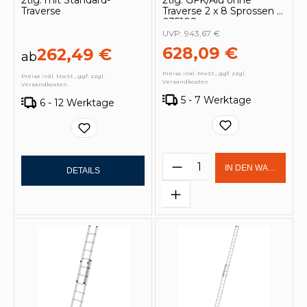
2tlg. mit Standard-
2tlg. GFK/Alu ohne
Traverse
Traverse 2 x 8 Sprossen -
035108
UVP:
943,67 €
628,09 €
262,49 €
ab
Preise inkl. MwSt., ggf. zzgl.
Preise inkl. MwSt., ggf. zzgl.
Versandkosten
Versandkosten
5 - 7 Werktage
6 - 12 Werktage
Produkt Anzahl: Gi
IN DEN WARENKOR
DETAILS