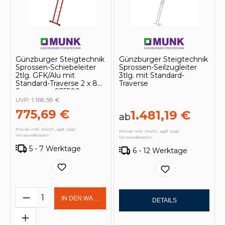
Günzburger Steigtechnik
Günzburger Steigtechnik
Sprossen-Schiebeleiter
Sprossen-Seilzugleiter
2tlg. GFK/Alu mit
3tlg. mit Standard-
Standard-Traverse 2 x 8
Traverse
Sprossen - 035508
UVP:
1.168,58 €
775,69 €
1.481,19 €
ab
Preise inkl. MwSt., ggf. zzgl.
Preise inkl. MwSt., ggf. zzgl.
Versandkosten
Versandkosten
5 - 7 Werktage
6 - 12 Werktage
Produkt Anzahl: Gib den gewünschten 
IN DEN WARENKORB
DETAILS