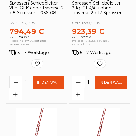
Sprossen-Schiebeleiter
Sprossen-Schiebeleiter
2tlg. GFK ohne Traverse 2
2tlg. GFK/Alu ohne
x 8 Sprossen - 036108
Traverse 2 x 12 Sprossen -
035112
UVP:
1.197,14 €
UVP:
1.393,49 €
794,49 €
923,39 €
vorher 794,49 €
vorher 923,39 €
Preise inkl. MwSt., ggf. zzgl.
Preise inkl. MwSt., ggf. zzgl.
Versandkosten
Versandkosten
5 - 7 Werktage
5 - 7 Werktage
Produkt Anzahl: Gib den gewünschten 
Produkt Anzahl: Gi
IN DEN WARENKORB
IN DEN WARENKOR