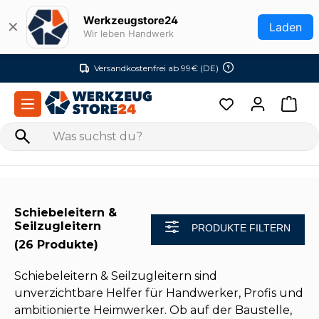
Zum Hauptinhalt springen
Werkzeugstore24
✕
Laden
Wir leben Handwerk
Versandkostenfrei ab 99€ (DE)
Schiebeleitern &
Seilzugleitern
PRODUKTE FILTERN
(26 Produkte)
Schiebeleitern & Seilzugleitern sind
unverzichtbare Helfer für Handwerker, Profis und
ambitionierte Heimwerker. Ob auf der Baustelle,