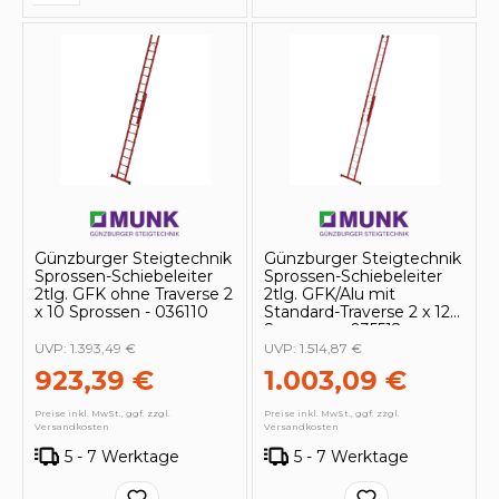
Günzburger Steigtechnik
Günzburger Steigtechnik
Sprossen-Schiebeleiter
Sprossen-Schiebeleiter
2tlg. GFK ohne Traverse 2
2tlg. GFK/Alu mit
x 10 Sprossen - 036110
Standard-Traverse 2 x 12
Sprossen - 035512
UVP:
1.393,49 €
UVP:
1.514,87 €
923,39 €
1.003,09 €
Preise inkl. MwSt., ggf. zzgl.
Preise inkl. MwSt., ggf. zzgl.
Versandkosten
Versandkosten
5 - 7 Werktage
5 - 7 Werktage