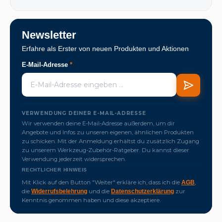
Newsletter
Erfahre als Erster von neuen Produkten und Aktionen
E-Mail-Adresse
*
VERWENDUNG DEINER E-MAIL-ADRESSE
Wir verwenden deine E-Mail-Adresse außerdem, um dir
Angebote und Infos zu unseren eigenen, ähnlichen Produkten
zu schicken. Mit der Anmeldung erhältst du zusätzlich Zugang
zu unserem Werkzeug-Zubehör-Ratgeber. Du kannst dieser
Verwendung jederzeit widersprechen.
RECHTLICHER HINWEIS
Mit Klick auf den Button "Weiter" erkläre ich, dass ich die
,
AGB
die
und die
zur
Widerrufsbelehrung
Datenschutzerklärung
Kenntnis genommen haben und diese akzeptiere.