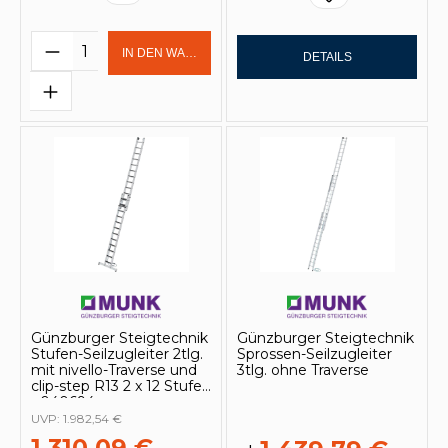
Produkt Anzahl: Gib den gewünschten 
IN DEN WARENKORB
DETAILS
Günzburger Steigtechnik
Günzburger Steigtechnik
Stufen-Seilzugleiter 2tlg.
Sprossen-Seilzugleiter
mit nivello-Traverse und
3tlg. ohne Traverse
clip-step R13 2 x 12 Stufen
- 040694
UVP:
1.982,54 €
1.310,09 €