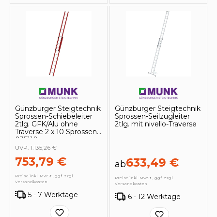
Günzburger Steigtechnik
Günzburger Steigtechnik
Sprossen-Schiebeleiter
Sprossen-Seilzugleiter
2tlg. GFK/Alu ohne
2tlg. mit nivello-Traverse
Traverse 2 x 10 Sprossen -
035110
UVP:
1.135,26 €
753,79 €
633,49 €
ab
Preise inkl. MwSt., ggf. zzgl.
Preise inkl. MwSt., ggf. zzgl.
Versandkosten
Versandkosten
5 - 7 Werktage
6 - 12 Werktage