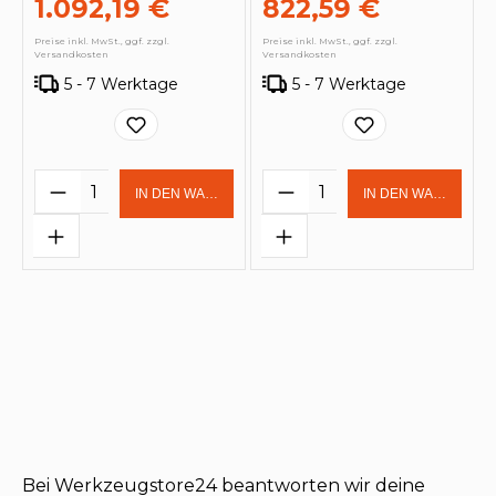
1.092,19 €
822,59 €
Preise inkl. MwSt., ggf. zzgl.
Preise inkl. MwSt., ggf. zzgl.
Versandkosten
Versandkosten
5 - 7 Werktage
5 - 7 Werktage
Produkt Anzahl: Gib den gewünschten 
Produkt Anzahl: Gi
IN DEN WARENKORB
IN DEN WARENKOR
Bei Werkzeugstore24 beantworten wir deine