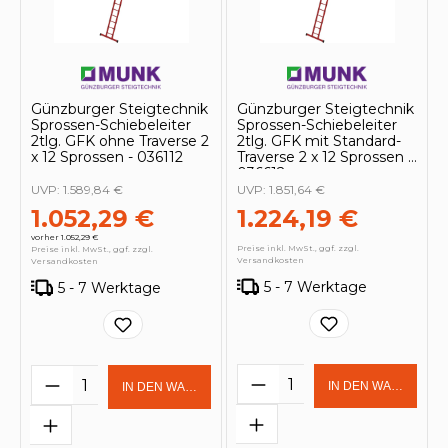
Günzburger Steigtechnik
Günzburger Steigtechnik
Sprossen-Schiebeleiter
Sprossen-Schiebeleiter
2tlg. GFK ohne Traverse 2
2tlg. GFK mit Standard-
x 12 Sprossen - 036112
Traverse 2 x 12 Sprossen -
036612
UVP:
1.589,84 €
UVP:
1.851,64 €
1.052,29 €
1.224,19 €
vorher 1.052,29 €
Preise inkl. MwSt., ggf. zzgl.
Preise inkl. MwSt., ggf. zzgl.
Versandkosten
Versandkosten
5 - 7 Werktage
5 - 7 Werktage
Produkt Anzahl: Gi
Produkt Anzahl: Gib den gewünschten 
IN DEN WARENKOR
IN DEN WARENKORB