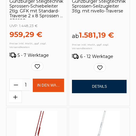
Günzburger Steigtechnik
Günzburger Steigtechnik
Sprossen-Schiebeleiter
Sprossen-Seilzugleiter
2tlg. GFK mit Standard-
3tlg. mit nivello-Traverse
Traverse 2 x 8 Sprossen -
036608
UVP:
1.448,23 €
959,29 €
1.581,19 €
ab
Preise inkl. MwSt., ggf. zzgl.
Preise inkl. MwSt., ggf. zzgl.
Versandkosten
Versandkosten
5 - 7 Werktage
6 - 12 Werktage
Produkt Anzahl: Gib den gewünschten 
IN DEN WARENKORB
DETAILS