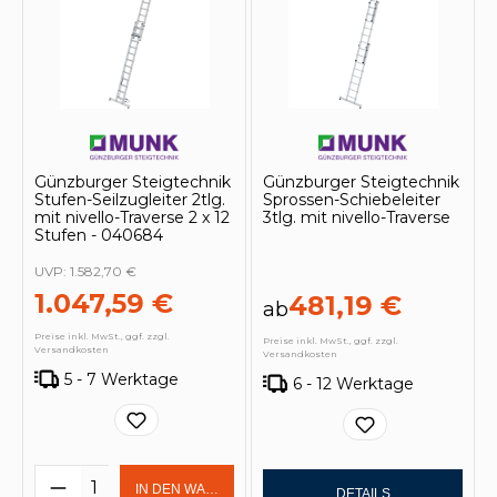
Günzburger Steigtechnik
Günzburger Steigtechnik
Stufen-Seilzugleiter 2tlg.
Sprossen-Schiebeleiter
mit nivello-Traverse 2 x 12
3tlg. mit nivello-Traverse
Stufen - 040684
UVP:
1.582,70 €
1.047,59 €
481,19 €
ab
Preise inkl. MwSt., ggf. zzgl.
Preise inkl. MwSt., ggf. zzgl.
Versandkosten
Versandkosten
5 - 7 Werktage
6 - 12 Werktage
Produkt Anzahl: Gib den gewünschten 
IN DEN WARENKORB
DETAILS