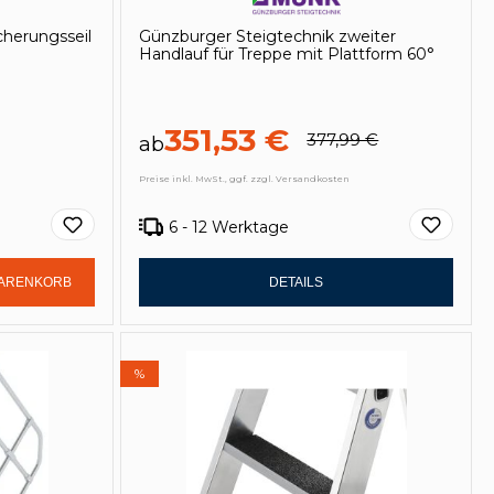
cherungsseil
Günzburger Steigtechnik zweiter
Handlauf für Treppe mit Plattform 60°
351,53 €
377,99 €
ab
Preise inkl. MwSt., ggf. zzgl. Versandkosten
6 - 12 Werktage
Gib den gewünschten Wert ein oder be
WARENKORB
DETAILS
%