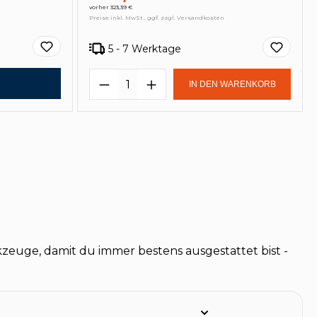
vorher 323,39 €
Preise inkl. MwSt., ggf. zzgl. Versandkosten
5 - 7 Werktage
Produkt Anzahl: Gib den ge
IN DEN WARENKORB
kzeuge, damit du immer bestens ausgestattet bist -