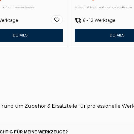
., ggf. zzgl. Versandkosten
Preise inkl. MwSt., ggf. zzgl. Versandkosten
 Werktage
6 - 12 Werktage
DETAILS
DETAILS
n rund um Zubehör & Ersatzteile für professionelle Wer
ICHTIG FÜR MEINE WERKZEUGE?