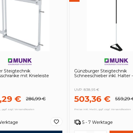
r Steigtechnik
Günzburger Steigtechnik
schranke mit Knieleiste
Schneeschieber inkl. Halter 
UVP:
838,95 €
,29 €
503,36 €
286,99 €
559,29 
., ggf. zzgl. Versandkosten
Preise inkl. MwSt., ggf. zzgl. Versandkosten
 Werktage
5 - 7 Werktage