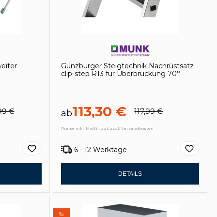
eiter
Günzburger Steigtechnik Nachrüstsatz
clip-step R13 für Überbrückung 70°
113,30 €
99 €
117,99 €
ab
Preise inkl. MwSt., ggf. zzgl. Versandkosten
6 - 12 Werktage
DETAILS
%