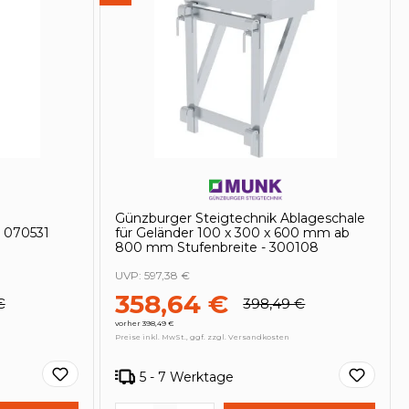
Günzburger Steigtechnik Ablageschale
- 070531
für Geländer 100 x 300 x 600 mm ab
800 mm Stufenbreite - 300108
UVP:
597,38 €
358,64 €
€
398,49 €
vorher 398,49 €
Preise inkl. MwSt., ggf. zzgl. Versandkosten
5 - 7 Werktage