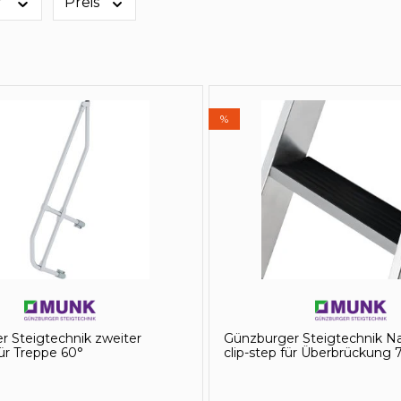
r
Preis
%
r Steigtechnik zweiter
Günzburger Steigtechnik Na
ür Treppe 60°
clip-step für Überbrückung 