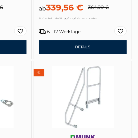
339,56 €
 €
364,99 €
ab
Preise inkl. MwSt., ggf. zzgl. Versandkosten
6 - 12 Werktage
DETAILS
%