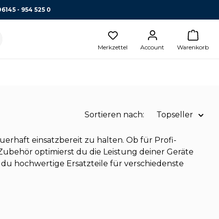
06145 - 954 525 0
Merkzettel
Account
Warenkorb
Sortieren nach:
Topseller
Name A-Z
rhaft einsatzbereit zu halten. Ob für Profi-
ubehör optimierst du die Leistung deiner Geräte
Name Z-A
du hochwertige Ersatzteile für verschiedenste
Preis aufsteigend
Topseller
Preis absteigend