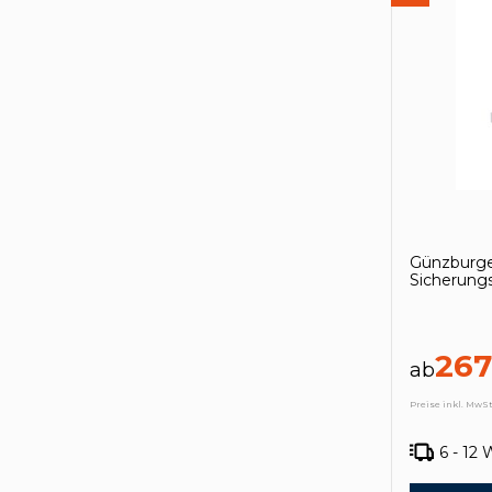
Günzburge
Sicherungs
267
ab
Preise inkl. MwSt
6 - 12