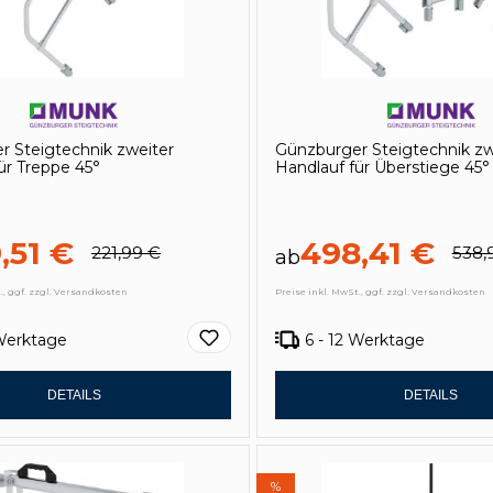
r Steigtechnik zweiter
Günzburger Steigtechnik zw
ür Treppe 45°
Handlauf für Überstiege 45°
,51 €
498,41 €
221,99 €
538,
ab
., ggf. zzgl. Versandkosten
Preise inkl. MwSt., ggf. zzgl. Versandkosten
 Werktage
6 - 12 Werktage
DETAILS
DETAILS
%