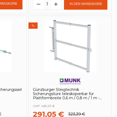
Gib den gewünschten Wert ein oder be
Produkt Anzahl: Gib den ge
WARENKORB
IN DEN WARENKORB
%
cherungsseil
Günzburger Steigtechnik
Sicherungstüre teleskopierbar für
Plattformbreite 0,6 m / 0,8 m / 1 m -
070772
UVP:
469,93 €
291,05 €
€
323,39 €