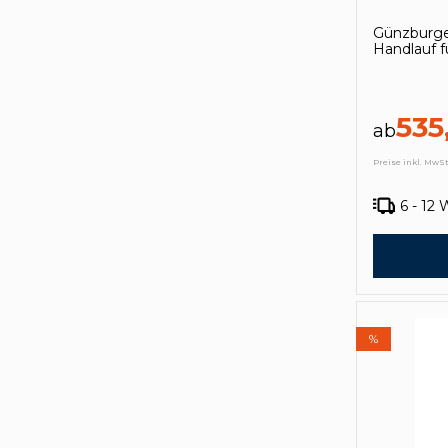
Günzburge
Handlauf f
535
ab
Preise inkl. MwSt
6 - 12
%