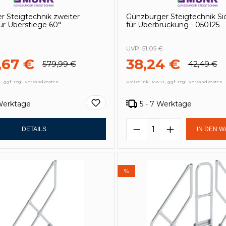
r Steigtechnik zweiter
Günzburger Steigtechnik Si
ür Überstiege 60°
für Überbrückung - 050125
UVP:
51,05 €
,67 €
38,24 €
579,99 €
42,49 €
., ggf. zzgl. Versandkosten
Preise inkl. MwSt., ggf. zzgl. Versandkosten
 Werktage
5 - 7 Werktage
Produkt Anzahl: 
DETAILS
IN DEN 
%