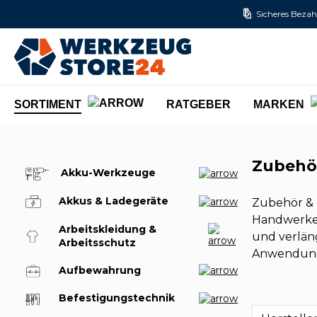
Sicheres Bezah
m Hauptinhalt springen
Zur Suche springen
Zur Hauptnavigation springen
SORTIMENT
RATGEBER
MARKEN
Zubehör
Akku-Werkzeuge
Akkus & Ladegeräte
Zubehör & E
Handwerker
Arbeitskleidung &
und verlän
Arbeitsschutz
Anwendunge
Aufbewahrung
Befestigungstechnik