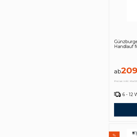
Günzburge
Handlauf f
209
ab
Preise inkl. MwSt
6 - 12
%