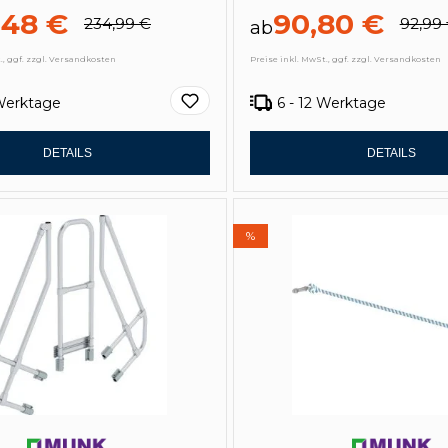
,48 €
90,80 €
234,99 €
92,99
ab
., ggf. zzgl. Versandkosten
Preise inkl. MwSt., ggf. zzgl. Versandkosten
 Werktage
6 - 12 Werktage
DETAILS
DETAILS
%