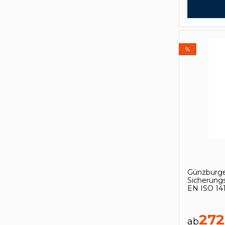
%
Günzburge
Sicherung
EN ISO 14
272
ab