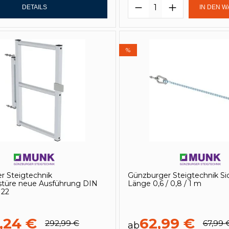
Produkt Anzahl: 
DETAILS
IN DEN 
%
r Steigtechnik
Günzburger Steigtechnik Si
stüre neue Ausführung DIN
Länge 0,6 / 0,8 / 1 m
122
,24 €
62,99 €
292,99 €
67,99 
ab