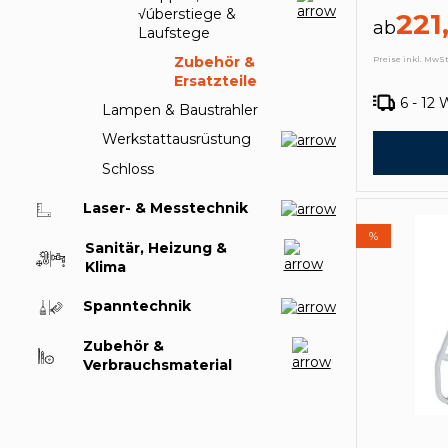
√úberstiege &
221
ab
Laufstege
Zubehör &
Preise inkl. MwSt
Ersatzteile
6 - 12
Lampen & Baustrahler
Werkstattausrüstung
Schloss
Laser- & Messtechnik
%
Sanitär, Heizung &
Klima
Spanntechnik
Zubehör &
Verbrauchsmaterial