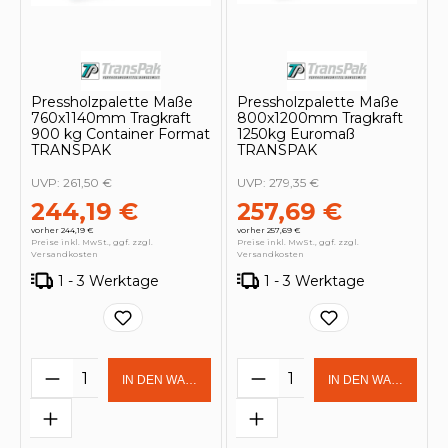
Pressholzpalette Maße
Pressholzpalette Maße
760x1140mm Tragkraft
800x1200mm Tragkraft
900 kg Container Format
1250kg Euromaß
TRANSPAK
TRANSPAK
UVP:
261,50 €
UVP:
279,35 €
244,19 €
257,69 €
vorher 244,19 €
vorher 257,69 €
Preise inkl. MwSt., ggf. zzgl.
Preise inkl. MwSt., ggf. zzgl.
Versandkosten
Versandkosten
1 - 3 Werktage
1 - 3 Werktage
Produkt Anzahl: Gib den gewünschten 
Produkt Anzahl: Gi
IN DEN WARENKORB
IN DEN WARENKOR