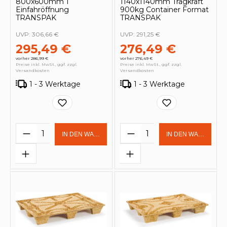
800x600mm 1
1140x1140mm Tragkraft
Einfahröffnung
900kg Container Format
TRANSPAK
TRANSPAK
UVP:
306,66 €
UVP:
291,25 €
295,49 €
276,49 €
vorher 286,99 €
vorher 276,49 €
Preise inkl. MwSt., ggf. zzgl.
Preise inkl. MwSt., ggf. zzgl.
Versandkosten
Versandkosten
1 - 3 Werktage
1 - 3 Werktage
Produkt Anzahl: Gib den gewünschten 
Produkt Anzahl: Gi
IN DEN WARENKORB
IN DEN WARENKOR