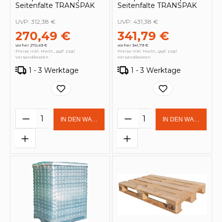
Seitenfalte TRANSPAK
Seitenfalte TRANSPAK
UVP:
312,38 €
UVP:
431,38 €
270,49 €
341,79 €
vorher 270,49 €
vorher 341,79 €
Preise inkl. MwSt., ggf. zzgl.
Preise inkl. MwSt., ggf. zzgl.
Versandkosten
Versandkosten
1 - 3 Werktage
1 - 3 Werktage
Produkt Anzahl: Gib den gewünschten 
Produkt Anzahl: Gi
IN DEN WARENKORB
IN DEN WARENKOR