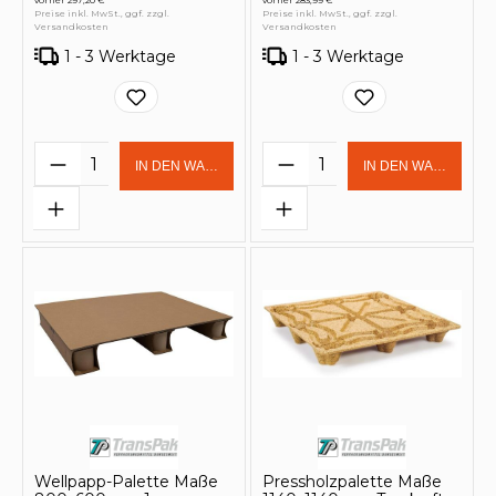
vorher 297,20 €
vorher 283,99 €
Preise inkl. MwSt., ggf. zzgl.
Preise inkl. MwSt., ggf. zzgl.
Versandkosten
Versandkosten
1 - 3 Werktage
1 - 3 Werktage
Produkt Anzahl: Gib den gewünschten 
Produkt Anzahl: Gi
IN DEN WARENKORB
IN DEN WARENKOR
Wellpapp-Palette Maße
Pressholzpalette Maße