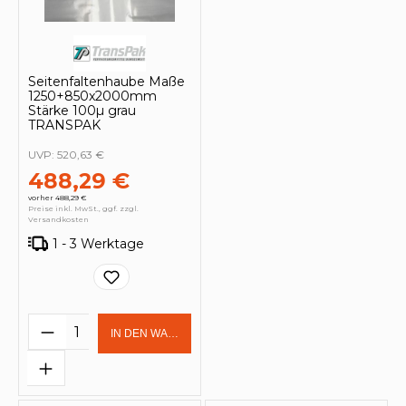
Seitenfaltenhaube Maße
1250+850x2000mm
Stärke 100µ grau
TRANSPAK
UVP:
520,63 €
488,29 €
vorher 488,29 €
Preise inkl. MwSt., ggf. zzgl.
Versandkosten
1 - 3 Werktage
Produkt Anzahl: Gib den gewünschten 
IN DEN WARENKORB