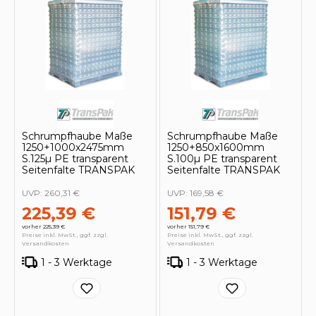
Schrumpfhaube Maße
Schrumpfhaube Maße
1250+1000x2475mm
1250+850x1600mm
S.125µ PE transparent
S.100µ PE transparent
Seitenfalte TRANSPAK
Seitenfalte TRANSPAK
UVP:
260,31 €
UVP:
169,58 €
225,39 €
151,79 €
vorher 225,39 €
vorher 151,79 €
Preise inkl. MwSt., ggf. zzgl.
Preise inkl. MwSt., ggf. zzgl.
Versandkosten
Versandkosten
1 - 3 Werktage
1 - 3 Werktage