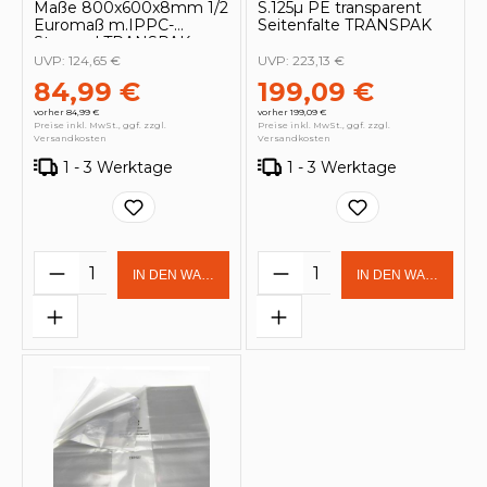
Maße 800x600x8mm 1/2
S.125µ PE transparent
Euromaß m.IPPC-
Seitenfalte TRANSPAK
Stempel TRANSPAK
UVP:
124,65 €
UVP:
223,13 €
84,99 €
199,09 €
vorher 84,99 €
vorher 199,09 €
Preise inkl. MwSt., ggf. zzgl.
Preise inkl. MwSt., ggf. zzgl.
Versandkosten
Versandkosten
1 - 3 Werktage
1 - 3 Werktage
Produkt Anzahl: Gib den gewünschten 
Produkt Anzahl: Gi
IN DEN WARENKORB
IN DEN WARENKOR