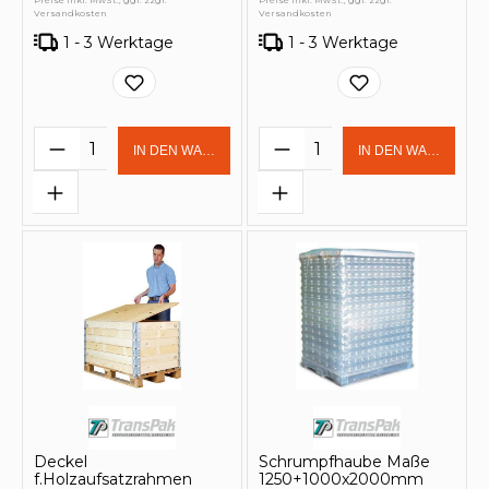
Preise inkl. MwSt., ggf. zzgl.
Preise inkl. MwSt., ggf. zzgl.
Versandkosten
Versandkosten
1 - 3 Werktage
1 - 3 Werktage
Produkt Anzahl: Gib den gewünschten 
Produkt Anzahl: Gi
IN DEN WARENKORB
IN DEN WARENKOR
Deckel
Schrumpfhaube Maße
f.Holzaufsatzrahmen
1250+1000x2000mm