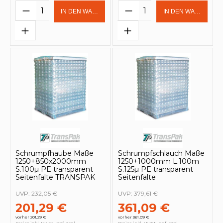
Produkt Anzahl: Gib den gewünschten 
Produkt Anzahl: Gi
IN DEN WARENKORB
IN DEN WARENKOR
Schrumpfhaube Maße
Schrumpfschlauch Maße
1250+850x2000mm
1250+1000mm L.100m
S.100µ PE transparent
S.125µ PE transparent
Seitenfalte TRANSPAK
Seitenfalte
UVP:
232,05 €
UVP:
379,61 €
201,29 €
361,09 €
vorher 201,29 €
vorher 361,09 €