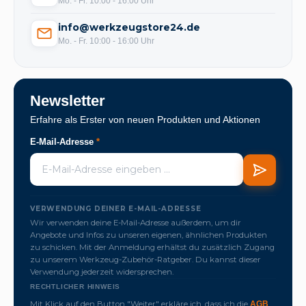
Mo. - Fr. 10:00 - 16:00 Uhr
info@werkzeugstore24.de
Mo. - Fr. 10:00 - 16:00 Uhr
Newsletter
Erfahre als Erster von neuen Produkten und Aktionen
E-Mail-Adresse
*
VERWENDUNG DEINER E-MAIL-ADRESSE
Wir verwenden deine E-Mail-Adresse außerdem, um dir
Angebote und Infos zu unseren eigenen, ähnlichen Produkten
zu schicken. Mit der Anmeldung erhältst du zusätzlich Zugang
zu unserem Werkzeug-Zubehör-Ratgeber. Du kannst dieser
Verwendung jederzeit widersprechen.
RECHTLICHER HINWEIS
Mit Klick auf den Button "Weiter" erkläre ich, dass ich die
,
AGB