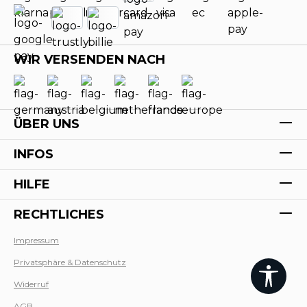
WIR VERSENDEN NACH
ÜBER UNS
INFOS
HILFE
RECHTLICHES
Impressum
Privatsphäre & Datenschutz
Werk
Widerruf
AGB