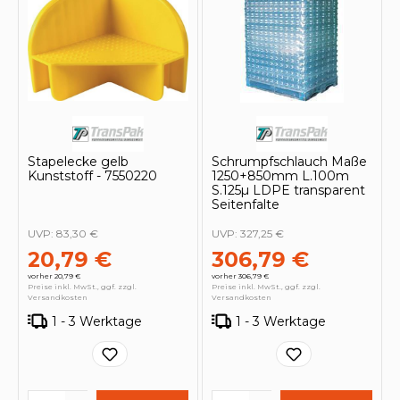
Stapelecke gelb
Schrumpfschlauch Maße
Kunststoff - 7550220
1250+850mm L.100m
S.125µ LDPE transparent
Seitenfalte
UVP:
83,30 €
UVP:
327,25 €
20,79 €
306,79 €
vorher 20,79 €
vorher 306,79 €
Preise inkl. MwSt., ggf. zzgl.
Preise inkl. MwSt., ggf. zzgl.
Versandkosten
Versandkosten
1 - 3 Werktage
1 - 3 Werktage