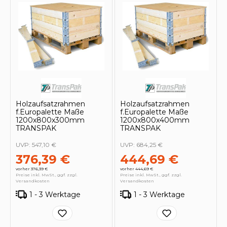
Holzaufsatzrahmen
Holzaufsatzrahmen
f.Europalette Maße
f.Europalette Maße
1200x800x300mm
1200x800x400mm
TRANSPAK
TRANSPAK
UVP:
547,10 €
UVP:
684,25 €
376,39 €
444,69 €
vorher 376,39 €
vorher 444,69 €
Preise inkl. MwSt., ggf. zzgl.
Preise inkl. MwSt., ggf. zzgl.
Versandkosten
Versandkosten
1 - 3 Werktage
1 - 3 Werktage