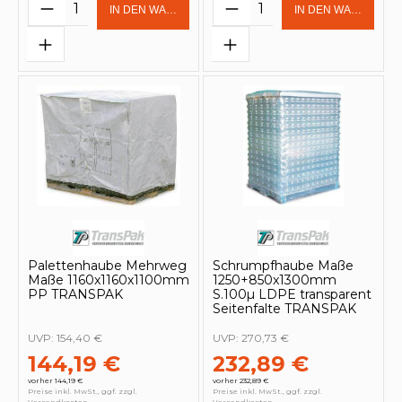
Produkt Anzahl: Gib den gewünschten 
Produkt Anzahl: Gi
IN DEN WARENKORB
IN DEN WARENKOR
Palettenhaube Mehrweg
Schrumpfhaube Maße
Maße 1160x1160x1100mm
1250+850x1300mm
PP TRANSPAK
S.100µ LDPE transparent
Seitenfalte TRANSPAK
UVP:
154,40 €
UVP:
270,73 €
144,19 €
232,89 €
vorher 144,19 €
vorher 232,89 €
Preise inkl. MwSt., ggf. zzgl.
Preise inkl. MwSt., ggf. zzgl.