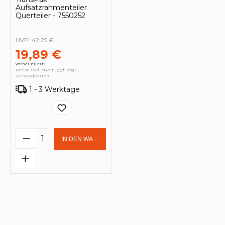
Aufsatzrahmenteiler
Querteiler - 7550252
UVP:
42,25 €
19,89 €
vorher 19,89 €
Preise inkl. MwSt., ggf. zzgl.
Versandkosten
1 - 3 Werktage
Produkt Anzahl: Gib den gewünschten 
IN DEN WARENKORB