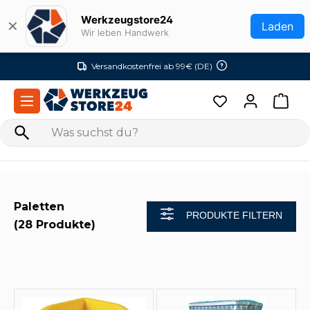
Zum Hauptinhalt springen
Werkzeugstore24
✕
Laden
Wir leben Handwerk
Versandkostenfrei ab 99€ (DE)
Paletten
PRODUKTE FILTERN
(28 Produkte)