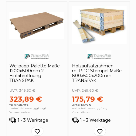
Wellpapp-Palette Maße
Holzaufsatzrahmen
1200x800mm 2
m.IPPC-Stempel Maße
Einfahröffnung
800x600x200mm
TRANSPAK
TRANSPAK
UVP:
349,50 €
UVP:
249,60 €
323,89 €
175,79 €
vorher 333,49 €
vorher 175,79 €
Preise inkl. MwSt., ggf. zzgl.
Preise inkl. MwSt., ggf. zzgl.
Versandkosten
Versandkosten
1 - 3 Werktage
1 - 3 Werktage