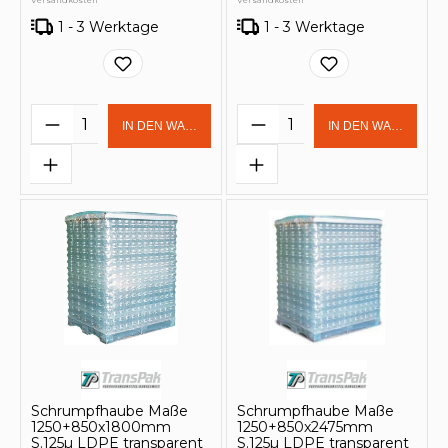
Versandkosten
Versandkosten
1 - 3 Werktage
1 - 3 Werktage
Produkt Anzahl: Gib den gewünschten 
Produkt Anzahl: Gi
IN DEN WARENKORB
IN DEN WARENKOR
Schrumpfhaube Maße
Schrumpfhaube Maße
1250+850x1800mm
1250+850x2475mm
S.125µ LDPE transparent
S.125µ LDPE transparent