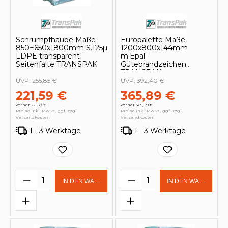
Schrumpfhaube Maße
Europalette Maße
850+650x1800mm S.125µ
1200x800x144mm
LDPE transparent
m.Epal-
Seitenfalte TRANSPAK
Gütebrandzeichen
TRANSPAK
UVP:
255,85 €
UVP:
392,40 €
221,59 €
365,89 €
vorher 221,59 €
vorher 365,89 €
Preise inkl. MwSt., ggf. zzgl.
Preise inkl. MwSt., ggf. zzgl.
Versandkosten
Versandkosten
1 - 3 Werktage
1 - 3 Werktage
Produkt Anzahl: Gib den gewünschten 
Produkt Anzahl: Gi
IN DEN WARENKORB
IN DEN WARENKOR