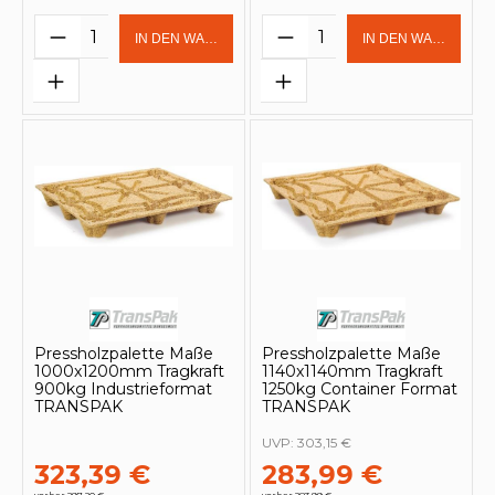
Produkt Anzahl: Gib den gewünschten 
Produkt Anzahl: Gi
IN DEN WARENKORB
IN DEN WARENKOR
Pressholzpalette Maße
Pressholzpalette Maße
1000x1200mm Tragkraft
1140x1140mm Tragkraft
900kg Industrieformat
1250kg Container Format
TRANSPAK
TRANSPAK
UVP:
303,15 €
323,39 €
283,99 €