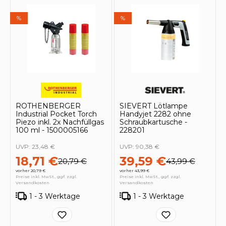
%
%
ROTHENBERGER
SIEVERT Lötlampe
Industrial Pocket Torch
Handyjet 2282 ohne
Piezo inkl. 2x Nachfüllgas
Schraubkartusche -
100 ml - 1500005166
228201
UVP:
23,48 €
UVP:
90,38 €
18,71 €
39,59 €
20,79 €
43,99 €
vorher 20,79 €
vorher 43,99 €
Preise inkl. MwSt., ggf. zzgl.
Preise inkl. MwSt., ggf. zzgl.
Versandkosten
Versandkosten
1 - 3 Werktage
1 - 3 Werktage