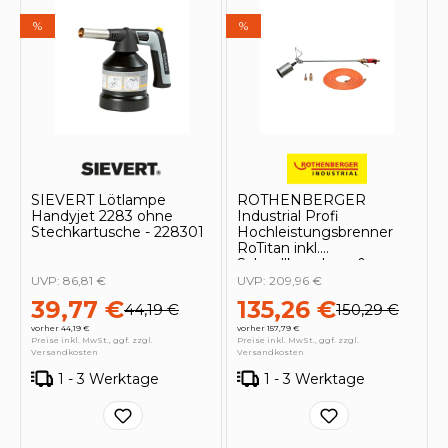
%
%
SIEVERT Lötlampe
ROTHENBERGER
Handyjet 2283 ohne
Industrial Profi
Stechkartusche - 228301
Hochleistungsbrenner
RoTitan inkl.
Schnellkupplung &
Gummischlauch 6 m -
UVP:
86,81 €
UVP:
209,96 €
1500005130
39,77 €
135,26 €
44,19 €
150,29 €
vorher 44,19 €
vorher 157,79 €
Preise inkl. MwSt., ggf. zzgl.
Preise inkl. MwSt., ggf. zzgl.
Versandkosten
Versandkosten
1 - 3 Werktage
1 - 3 Werktage