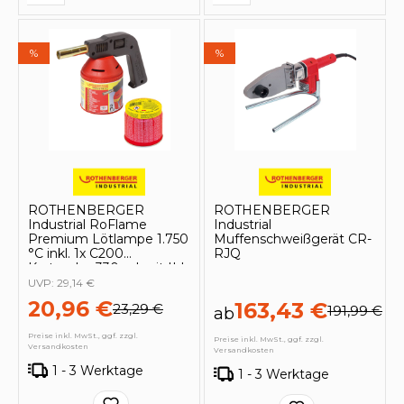
%
%
ROTHENBERGER
ROTHENBERGER
Industrial RoFlame
Industrial
Premium Lötlampe 1.750
Muffenschweißgerät CR-
°C inkl. 1x C200
RJQ
Kartusche 330 ml mit ILL
System - 1500004629
UVP:
29,14 €
20,96 €
163,43 €
23,29 €
191,99 €
ab
Preise inkl. MwSt., ggf. zzgl.
Preise inkl. MwSt., ggf. zzgl.
Versandkosten
Versandkosten
1 - 3 Werktage
1 - 3 Werktage