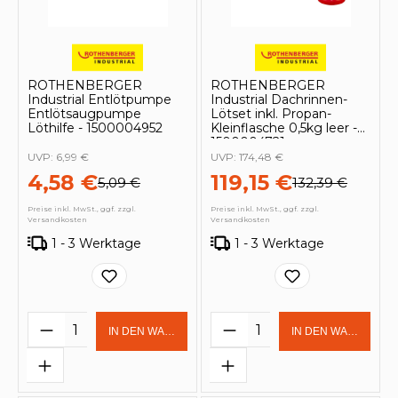
ROTHENBERGER
ROTHENBERGER
Industrial Entlötpumpe
Industrial Dachrinnen-
Entlötsaugpumpe
Lötset inkl. Propan-
Löthilfe - 1500004952
Kleinflasche 0,5kg leer -
1500004721
UVP:
6,99 €
UVP:
174,48 €
4,58 €
119,15 €
5,09 €
132,39 €
Preise inkl. MwSt., ggf. zzgl.
Preise inkl. MwSt., ggf. zzgl.
Versandkosten
Versandkosten
1 - 3 Werktage
1 - 3 Werktage
Produkt Anzahl: Gib den gewünschten 
Produkt Anzahl: Gi
IN DEN WARENKORB
IN DEN WARENKOR