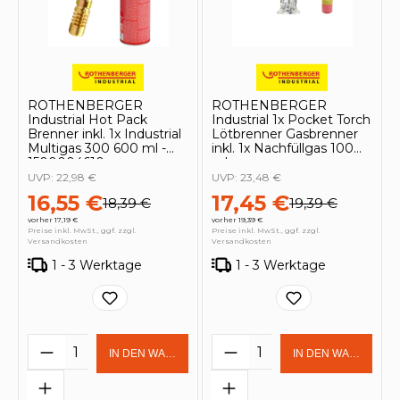
ROTHENBERGER
ROTHENBERGER
Industrial Hot Pack
Industrial 1x Pocket Torch
Brenner inkl. 1x Industrial
Lötbrenner Gasbrenner
Multigas 300 600 ml -
inkl. 1x Nachfüllgas 100
1500004610
ml
UVP:
22,98 €
UVP:
23,48 €
16,55 €
17,45 €
18,39 €
19,39 €
vorher 17,19 €
vorher 19,39 €
Preise inkl. MwSt., ggf. zzgl.
Preise inkl. MwSt., ggf. zzgl.
Versandkosten
Versandkosten
1 - 3 Werktage
1 - 3 Werktage
Produkt Anzahl: Gib den gewünschten 
Produkt Anzahl: Gi
IN DEN WARENKORB
IN DEN WARENKOR