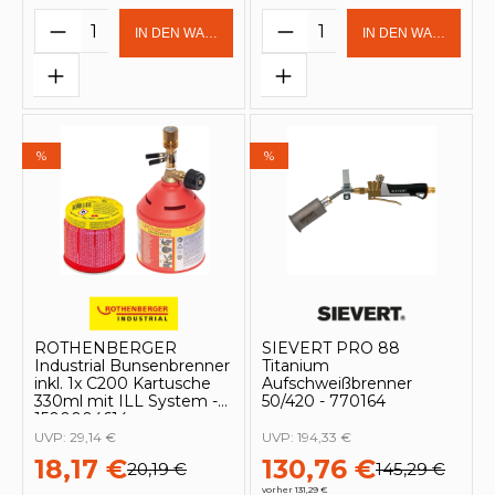
Produkt Anzahl: Gib den gewünschten 
Produkt Anzahl: Gi
IN DEN WARENKORB
IN DEN WARENKOR
%
%
ROTHENBERGER
SIEVERT PRO 88
Industrial Bunsenbrenner
Titanium
inkl. 1x C200 Kartusche
Aufschweißbrenner
330ml mit ILL System -
50/420 - 770164
1500004614
UVP:
29,14 €
UVP:
194,33 €
18,17 €
130,76 €
20,19 €
145,29 €
vorher 131,29 €