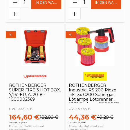
Produkt Anzahl: Gib den gewünschten 
Produkt Anzahl: Gi
IN DEN WARENKORB
IN DEN WARENKOR
%
%
ROTHENBERGER
ROTHENBERGER
SUPER FIRE 3 HOT BOX,
Industrial RS 200 Piezo
7/16"-EU, A, 2018 -
inkl. 3x C200 Supergas
1000002369
Lötlampe Lötbrenner
180° Drehung FT 800°C
/ AT 650°C - 1500005079
UVP:
333,14 €
UVP:
59,45 €
164,60 €
44,36 €
182,89 €
49,29 €
vorher 170,69 €
vorher 37,69 €
Preise inkl. MwSt., ggf. zzgl.
Preise inkl. MwSt., ggf. zzgl.
Versandkosten
Versandkosten