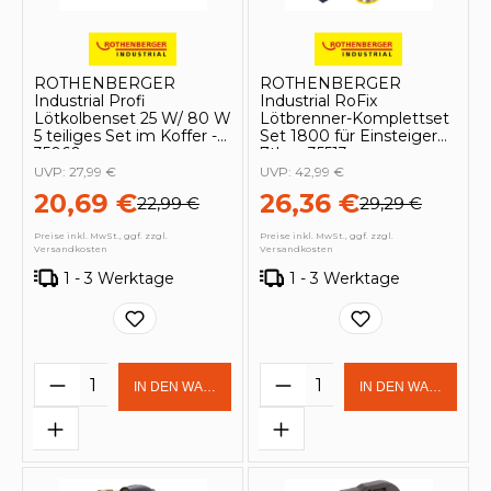
ROTHENBERGER
ROTHENBERGER
Industrial Profi
Industrial RoFix
Lötkolbenset 25 W/ 80 W
Lötbrenner-Komplettset
5 teiliges Set im Koffer -
Set 1800 für Einsteiger
35060
7tlg. - 35513
UVP:
27,99 €
UVP:
42,99 €
20,69 €
26,36 €
22,99 €
29,29 €
Preise inkl. MwSt., ggf. zzgl.
Preise inkl. MwSt., ggf. zzgl.
Versandkosten
Versandkosten
1 - 3 Werktage
1 - 3 Werktage
Produkt Anzahl: Gib den gewünschten 
Produkt Anzahl: Gi
IN DEN WARENKORB
IN DEN WARENKOR