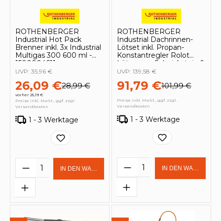
ROTHENBERGER
ROTHENBERGER
Industrial Hot Pack
Industrial Dachrinnen-
Brenner inkl. 3x Industrial
Lötset inkl. Propan-
Multigas 300 600 ml -
Konstantregler Rolot
1500004611
Lötwasser Salmiakstein &
Rovlies - 1500004466
UVP:
35,96 €
UVP:
139,58 €
26,09 €
91,79 €
28,99 €
101,99 €
vorher 25,19 €
Preise inkl. MwSt., ggf. zzgl.
Preise inkl. MwSt., ggf. zzgl.
Versandkosten
Versandkosten
1 - 3 Werktage
1 - 3 Werktage
Produkt Anzahl: Gi
Produkt Anzahl: Gib den gewünschten 
IN DEN WARENKOR
IN DEN WARENKORB