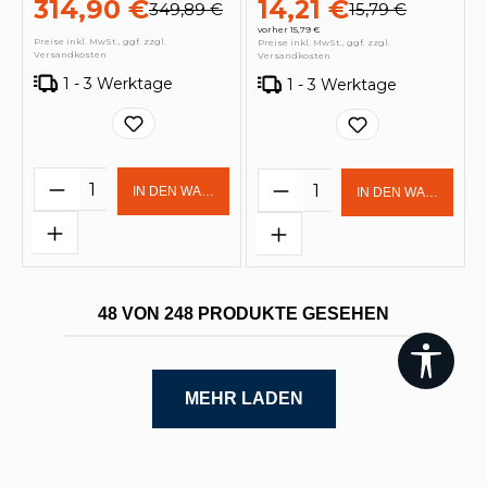
314,90 €
14,21 €
349,89 €
15,79 €
vorher 15,79 €
Preise inkl. MwSt., ggf. zzgl.
Preise inkl. MwSt., ggf. zzgl.
Versandkosten
Versandkosten
1 - 3 Werktage
1 - 3 Werktage
Produkt Anzahl: Gib den gewünschten 
Produkt Anzahl: Gi
IN DEN WARENKORB
IN DEN WARENKOR
48 VON 248 PRODUKTE GESEHEN
Werk
MEHR LADEN