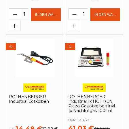
Produkt Anzahl: Gib den gewünschten 
Produkt Anzahl: Gi
IN DEN WARENKORB
IN DEN WARENKOR
%
%
ROTHENBERGER
ROTHENBERGER
Industrial Lötkolben
Industrial 1x HOT PEN
Piezo Gaslötkolben inkl.
1x Nachfüllgas 100 ml
UVP:
63,48 €
41,03 €
14,48 €
45,59 €
12,99 €