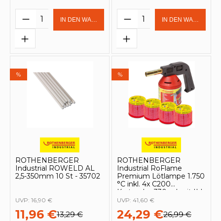
Produkt Anzahl: Gib den gewünschten 
Produkt Anzahl: Gi
IN DEN WARENKORB
IN DEN WARENKOR
%
%
ROTHENBERGER
ROTHENBERGER
Industrial ROWELD AL
Industrial RoFlame
2,5-350mm 10 St - 35702
Premium Lötlampe 1.750
°C inkl. 4x C200
Kartusche 330 ml mit ILL
System - 1000000981
UVP:
16,90 €
UVP:
41,60 €
11,96 €
24,29 €
13,29 €
26,99 €