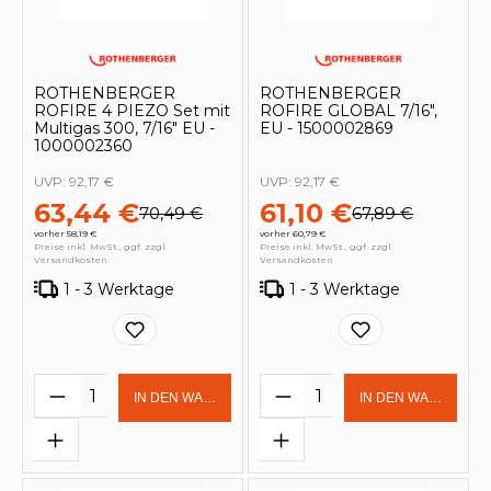
ROTHENBERGER
ROTHENBERGER
ROFIRE 4 PIEZO Set mit
ROFIRE GLOBAL 7/16",
Multigas 300, 7/16" EU -
EU - 1500002869
1000002360
UVP:
92,17 €
UVP:
92,17 €
63,44 €
61,10 €
70,49 €
67,89 €
vorher 58,19 €
vorher 60,79 €
Preise inkl. MwSt., ggf. zzgl.
Preise inkl. MwSt., ggf. zzgl.
Versandkosten
Versandkosten
1 - 3 Werktage
1 - 3 Werktage
Produkt Anzahl: Gib den gewünschten 
Produkt Anzahl: Gi
IN DEN WARENKORB
IN DEN WARENKOR