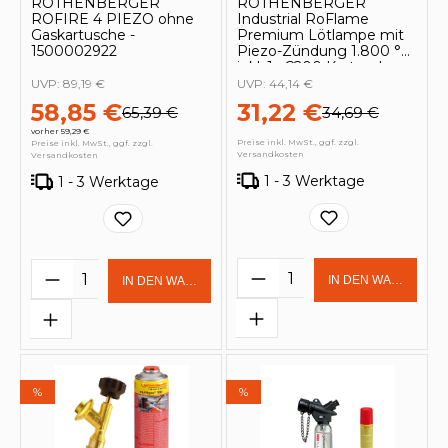
ROTHENBERGER
ROTHENBERGER
ROFIRE 4 PIEZO ohne
Industrial RoFlame
Gaskartusche -
Premium Lötlampe mit
1500002922
Piezo-Zündung 1.800 °C
inkl. 1x C200 Kartusche
330 ml mit ILL System -
UVP:
89,19 €
UVP:
44,14 €
1500004631
58,85 €
31,22 €
65,39 €
34,69 €
vorher 59,29 €
Preise inkl. MwSt., ggf. zzgl.
Preise inkl. MwSt., ggf. zzgl.
Versandkosten
Versandkosten
1 - 3 Werktage
1 - 3 Werktage
Produkt Anzahl: Gi
Produkt Anzahl: Gib den gewünschten 
IN DEN WARENKOR
IN DEN WARENKORB
%
%