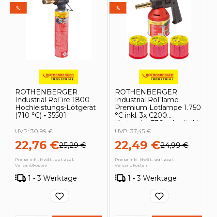
%
%
ROTHENBERGER
ROTHENBERGER
Industrial RoFire 1800
Industrial RoFlame
Hochleistungs-Lötgerät
Premium Lötlampe 1.750
(710 °C) - 35501
°C inkl. 3x C200
Kartusche 330 ml mit ILL
System - 1500004630
UVP:
30,99 €
UVP:
37,45 €
22,76 €
22,49 €
25,29 €
24,99 €
Preise inkl. MwSt., ggf. zzgl.
Preise inkl. MwSt., ggf. zzgl.
Versandkosten
Versandkosten
1 - 3 Werktage
1 - 3 Werktage