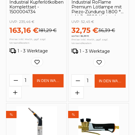
Industrial Kupferlötkolben
Industrial RoFlame
Komplettset -
Premium Lötlampe mit
1500004734
Piezo-Zündung 1.800 °C
inkl. 3x C200 Kartusche
330 ml mit ILL System -
UVP:
235,46 €
UVP:
52,45 €
1500004632
163,16 €
32,75 €
181,29 €
36,39 €
vorher 36,39 €
Preise inkl. MwSt., ggf. zzgl.
Preise inkl. MwSt., ggf. zzgl.
Versandkosten
Versandkosten
1 - 3 Werktage
1 - 3 Werktage
Produkt Anzahl: Gib den gewünschten 
Produkt Anzahl: Gi
IN DEN WARENKORB
IN DEN WARENKOR
%
%