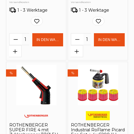
Versandkosten
Versandkosten
1 - 3 Werktage
1 - 3 Werktage
Produkt Anzahl: Gib den gewünschten 
Produkt Anzahl: Gi
IN DEN WARENKORB
IN DEN WARENKOR
%
%
ROTHENBERGER
ROTHENBERGER
SUPER FIRE 4 mit
Industrial RoFlame Picard