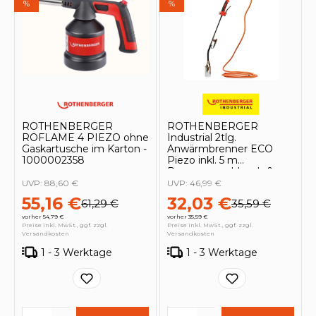
%
%
ROTHENBERGER
ROTHENBERGER
ROFLAME 4 PIEZO ohne
Industrial 2tlg.
Gaskartusche im Karton -
Anwärmbrenner ECO
1000002358
Piezo inkl. 5 m
Propangasschlauch &
Piezo-Zündung FT bis
UVP:
88,60 €
UVP:
46,99 €
1.060°C - 1500004926
55,16 €
32,03 €
61,29 €
35,59 €
vorher 54,79 €
vorher 35,59 €
Preise inkl. MwSt., ggf. zzgl.
Preise inkl. MwSt., ggf. zzgl.
Versandkosten
Versandkosten
1 - 3 Werktage
1 - 3 Werktage