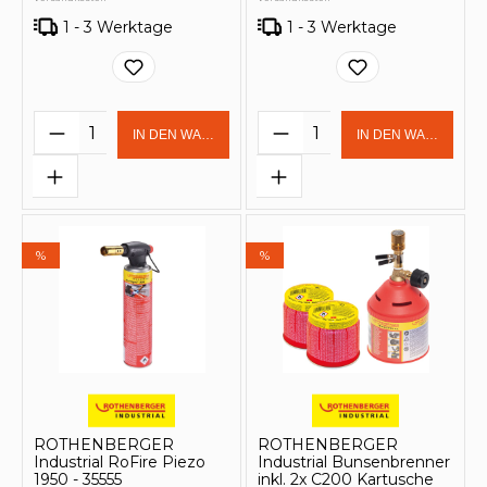
1 - 3 Werktage
1 - 3 Werktage
Produkt Anzahl: Gib den gewünschten 
Produkt Anzahl: Gi
IN DEN WARENKORB
IN DEN WARENKOR
%
%
ROTHENBERGER
ROTHENBERGER
Industrial RoFire Piezo
Industrial Bunsenbrenner
1950 - 35555
inkl. 2x C200 Kartusche