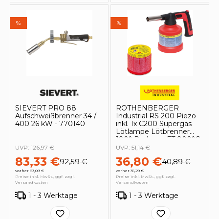
%
%
SIEVERT PRO 88
ROTHENBERGER
Aufschweißbrenner 34 /
Industrial RS 200 Piezo
400 26 kW - 770140
inkl. 1x C200 Supergas
Lötlampe Lötbrenner
180° Drehung FT 800°C
/ AT 650°C - 1500005078
UVP:
126,97 €
UVP:
51,14 €
83,33 €
36,80 €
92,59 €
40,89 €
vorher 83,09 €
vorher 35,29 €
Preise inkl. MwSt., ggf. zzgl.
Preise inkl. MwSt., ggf. zzgl.
Versandkosten
Versandkosten
1 - 3 Werktage
1 - 3 Werktage