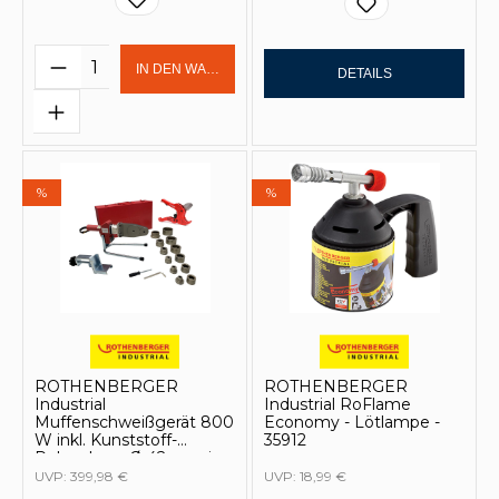
Produkt Anzahl: Gib den gewünschten 
IN DEN WARENKORB
DETAILS
%
%
ROTHENBERGER
ROTHENBERGER
Industrial
Industrial RoFlame
Muffenschweißgerät 800
Economy - Lötlampe -
W inkl. Kunststoff-
35912
Rohrschere Ø 42 mm im
Koffer - 36062
UVP:
399,98 €
UVP:
18,99 €