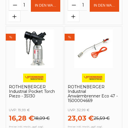
Produkt Anzahl: Gib den gewünschten 
Produkt Anzahl: Gi
IN DEN WARENKORB
IN DEN WARENKOR
%
%
ROTHENBERGER
ROTHENBERGER
Industrial Pocket Torch
Industrial
Piezo - 35130
Anwärmbrenner Eco 47 -
1500004669
UVP:
19,99 €
UVP:
32,99 €
16,28 €
23,03 €
18,09 €
25,59 €
Preise inkl. MwSt., ggf. zzgl.
Preise inkl. MwSt., ggf. zzgl.