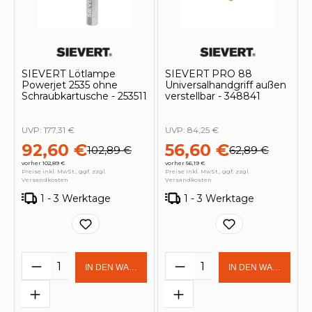
SIEVERT Lötlampe
SIEVERT PRO 88
Powerjet 2535 ohne
Universalhandgriff außen
Schraubkartusche - 253511
verstellbar - 348841
UVP:
177,31 €
UVP:
84,25 €
92,60 €
56,60 €
102,89 €
62,89 €
vorher 102,89 €
vorher 56,19 €
Preise inkl. MwSt., ggf. zzgl.
Preise inkl. MwSt., ggf. zzgl.
Versandkosten
Versandkosten
1 - 3 Werktage
1 - 3 Werktage
Produkt Anzahl: Gib den gewünschten 
Produkt Anzahl: Gi
IN DEN WARENKORB
IN DEN WARENKOR