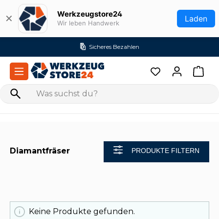
Zum Hauptinhalt springen
Werkzeugstore24
✕
Laden
Wir leben Handwerk
Sicheres Bezahlen
Diamantfräser
PRODUKTE FILTERN
Keine Produkte gefunden.