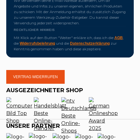
Wir verwenden deine E-Mail-Adresse außerdem, um dir
Angebote und Infos zu unseren eigenen, ähnlichen Produkten
zu schicken. Mit der Anmeldung erhältst du zusätzlich Zugang
zu unserem Werkzeug-Zubehör-Ratgeber. Du kannst dieser
Verwendung jederzeit widersprechen.
RECHTLICHER HINWEIS
Mit Klick auf den Button "Weiter" erkläre ich, dass ich die
,
AGB
die
und die
zur
Widerrufsbelehrung
Datenschutzerklärung
Kenntnis genommen haben und diese akzeptiere.
VERTRAG WIDERRUFEN
AUSGEZEICHNETER SHOP
UNSERE PARTNER