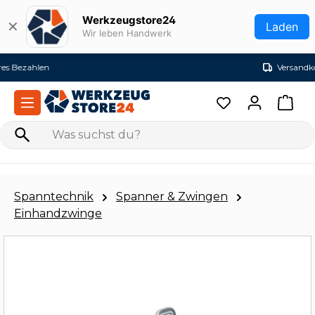
Zum Hauptinhalt springen
Werkzeugstore24
✕
Laden
Wir leben Handwerk
Versandkostenfrei ab 99€ (DE)
Spanntechnik
Spanner & Zwingen
Einhandzwinge