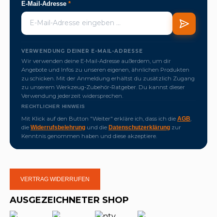
E-Mail-Adresse
*
VERWENDUNG DEINER E-MAIL-ADRESSE
Wir verwenden deine E-Mail-Adresse außerdem, um dir
Angebote und Infos zu unseren eigenen, ähnlichen Produkten
zu schicken. Mit der Anmeldung erhältst du zusätzlich Zugang
zu unserem Werkzeug-Zubehör-Ratgeber. Du kannst dieser
Verwendung jederzeit widersprechen.
RECHTLICHER HINWEIS
Mit Klick auf den Button "Weiter" erkläre ich, dass ich die
,
AGB
die
und die
zur
Widerrufsbelehrung
Datenschutzerklärung
Kenntnis genommen haben und diese akzeptiere.
VERTRAG WIDERRUFEN
AUSGEZEICHNETER SHOP