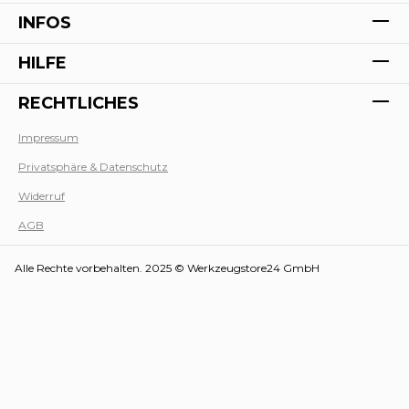
INFOS
HILFE
RECHTLICHES
Impressum
Privatsphäre & Datenschutz
Werk
Widerruf
AGB
Alle Rechte vorbehalten. 2025 © Werkzeugstore24 GmbH