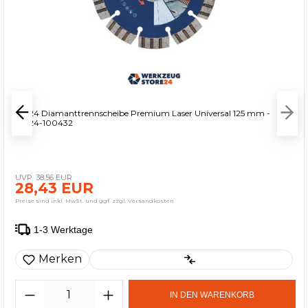
WS24 Diamanttrennscheibe Premium Laser Universal 125 mm -
WS24-100432
38,56 EUR
28,43 EUR
Preise sind inkl. MwSt. und ggf. zzgl. Versandkosten
1-3 Werktage
Merken
IN DEN WARENKORB