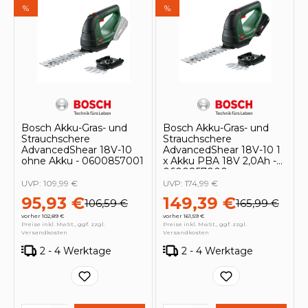
%
%
Bosch Akku-Gras- und
Bosch Akku-Gras- und
Strauchschere
Strauchschere
AdvancedShear 18V-10
AdvancedShear 18V-10 1
ohne Akku - 0600857001
x Akku PBA 18V 2,0Ah -
0600857000
UVP:
109,99 €
UVP:
174,99 €
95,93 €
149,39 €
106,59 €
165,99 €
vorher 102,89 €
vorher 161,59 €
Preise inkl. MwSt., ggf. zzgl.
Preise inkl. MwSt., ggf. zzgl.
Versandkosten
Versandkosten
2 - 4 Werktage
2 - 4 Werktage