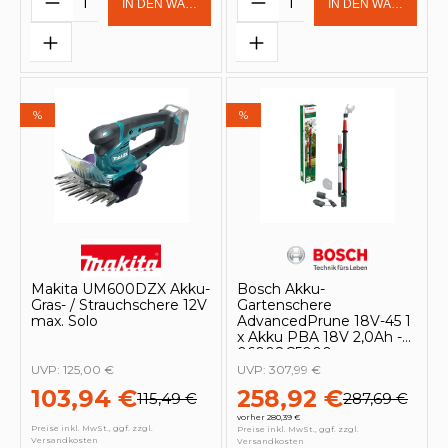
IN DEN WARENKORB
IN DEN WARENKOR
%
%
Makita UM600DZX Akku-
Bosch Akku-
Gras- / Strauchschere 12V
Gartenschere
max. Solo
AdvancedPrune 18V-45 1
x Akku PBA 18V 2,0Ah -
06008C5000
UVP:
125,00 €
UVP:
307,99 €
103,94 €
258,92 €
115,49 €
287,69 €
vorher 280,39 €
Preise inkl. MwSt., ggf. zzgl.
Preise inkl. MwSt., ggf. zzgl.
Versandkosten
Versandkosten