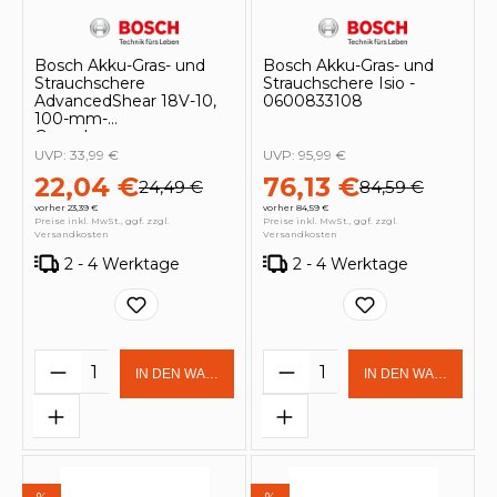
Bosch Akku-Gras- und
Bosch Akku-Gras- und
Strauchschere
Strauchschere Isio -
AdvancedShear 18V-10,
0600833108
100-mm-
Grasschermesser -
F016800605
UVP:
33,99 €
UVP:
95,99 €
22,04 €
76,13 €
24,49 €
84,59 €
vorher 23,39 €
vorher 84,59 €
Preise inkl. MwSt., ggf. zzgl.
Preise inkl. MwSt., ggf. zzgl.
Versandkosten
Versandkosten
2 - 4 Werktage
2 - 4 Werktage
Produkt Anzahl: Gib den gewünschten 
Produkt Anzahl: Gi
IN DEN WARENKORB
IN DEN WARENKOR
%
%