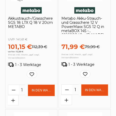
Akkustrauch-/Grasschere
Metabo Akku-Strauch-
SGS 18 LTX Q 18 V 20cm
und Grasschere 12 V
METABO
PowerMaxx SGS 12 Q in
metaBOX 145 -
601608840 - (B-WARE)
UVP:
141,61 €
101,15 €
71,99 €
112,39 €
79,99 €
vorher 112,39 €
Preise inkl. MwSt., ggf. zzgl.
Preise inkl. MwSt., ggf. zzgl.
Versandkosten
Versandkosten
1 - 3 Werktage
1 - 3 Werktage
Produkt Anzahl: Gi
Produkt Anzahl: Gib den gewünschten 
IN DEN WARENKOR
IN DEN WARENKORB