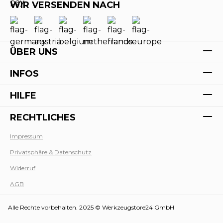
WIR VERSENDEN NACH
ÜBER UNS
INFOS
HILFE
RECHTLICHES
Impressum
Privatsphäre & Datenschutz
Werk
Widerruf
AGB
Alle Rechte vorbehalten. 2025 © Werkzeugstore24 GmbH