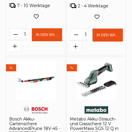
7 - 10 Werktage
2 - 4 Werktage
Produkt Anzahl: Gib den gewünschten 
Produkt Anzahl: Gi
IN DEN WARENKORB
IN DEN WARENKOR
%
%
Bosch Akku-
Metabo Akku-Strauch-
Gartenschere
und Grasschere 12 V
AdvancedPrune 18V-45 -
PowerMaxx SGS 12 Q in