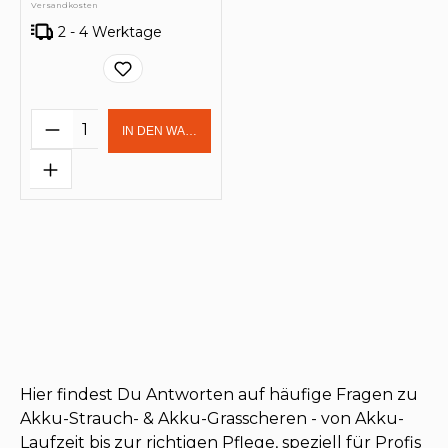
Versandkosten
2 - 4 Werktage
Produkt Anzahl: Gib den gewünschten 
IN DEN WARENKORB
Hier findest Du Antworten auf häufige Fragen zu
Akku-Strauch- & Akku-Grasscheren - von Akku-
Laufzeit bis zur richtigen Pflege, speziell für Profis