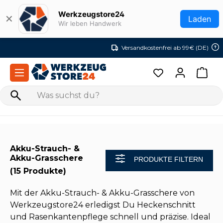
Zum Hauptinhalt springen
Werkzeugstore24
✕
Laden
Wir leben Handwerk
Versandkostenfrei ab 99€ (DE)
Akku-Strauch- &
Akku-Grasschere
PRODUKTE FILTERN
(15 Produkte)
Mit der Akku-Strauch- & Akku-Grasschere von
Werkzeugstore24 erledigst Du Heckenschnitt
und Rasenkantenpflege schnell und präzise. Ideal