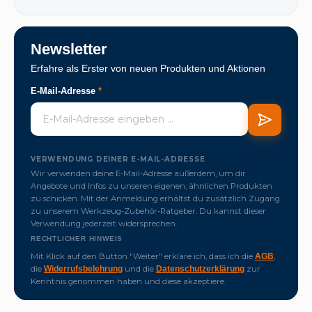
Newsletter
Erfahre als Erster von neuen Produkten und Aktionen
E-Mail-Adresse
*
VERWENDUNG DEINER E-MAIL-ADRESSE
Wir verwenden deine E-Mail-Adresse außerdem, um dir
Angebote und Infos zu unseren eigenen, ähnlichen Produkten
zu schicken. Mit der Anmeldung erhältst du zusätzlich Zugang
zu unserem Werkzeug-Zubehör-Ratgeber. Du kannst dieser
Verwendung jederzeit widersprechen.
RECHTLICHER HINWEIS
Mit Klick auf den Button "Weiter" erkläre ich, dass ich die
,
AGB
die
und die
zur
Widerrufsbelehrung
Datenschutzerklärung
Kenntnis genommen haben und diese akzeptiere.