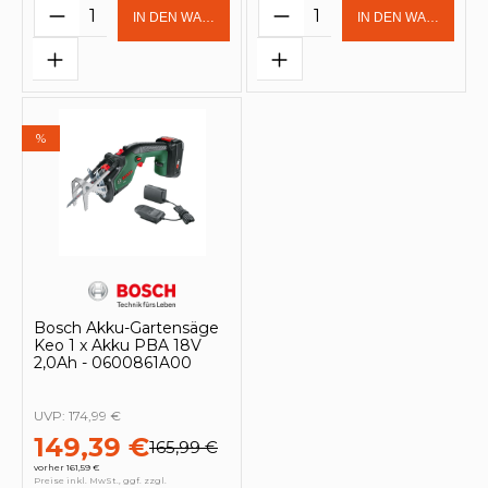
Produkt Anzahl: Gib den gewünschten 
Produkt Anzahl: Gi
IN DEN WARENKORB
IN DEN WARENKOR
%
Bosch Akku-Gartensäge
Keo 1 x Akku PBA 18V
2,0Ah - 0600861A00
UVP:
174,99 €
149,39 €
165,99 €
vorher 161,59 €
Preise inkl. MwSt., ggf. zzgl.