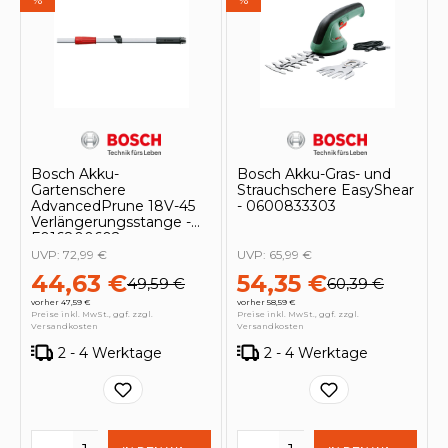
Bosch Akku-
Bosch Akku-Gras- und
Gartenschere
Strauchschere EasyShear
AdvancedPrune 18V-45
- 0600833303
Verlängerungsstange -
F016800602
UVP:
72,99 €
UVP:
65,99 €
44,63 €
54,35 €
49,59 €
60,39 €
vorher 47,59 €
vorher 58,59 €
Preise inkl. MwSt., ggf. zzgl.
Preise inkl. MwSt., ggf. zzgl.
Versandkosten
Versandkosten
2 - 4 Werktage
2 - 4 Werktage
Produkt Anzahl: Gib den gewünschten 
Produkt Anzahl: Gi